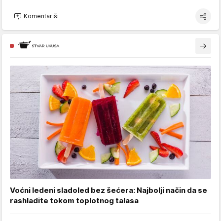
Komentariši
Voćni ledeni sladoled bez šećera: Najbolji način da se
rashladite tokom toplotnog talasa