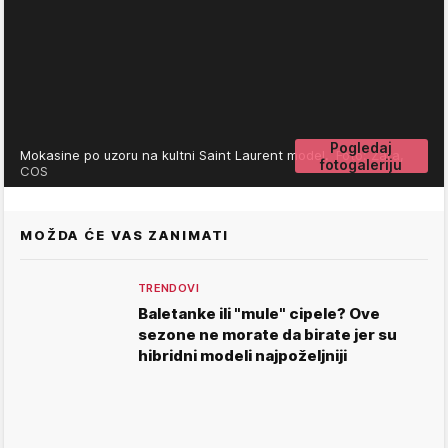
Pogledaj
Mokasine po uzoru na kultni Saint Laurent model.
Foto: Zara,
fotogaleriju
COS
MOŽDA ĆE VAS ZANIMATI
TRENDOVI
Baletanke ili "mule" cipele? Ove
sezone ne morate da birate jer su
hibridni modeli najpoželjniji