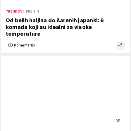
TRENDOVI
PRE 8 H
Od belih haljina do šarenih japanki: 6
komada koji su idealni za visoke
temperature
Komentariši