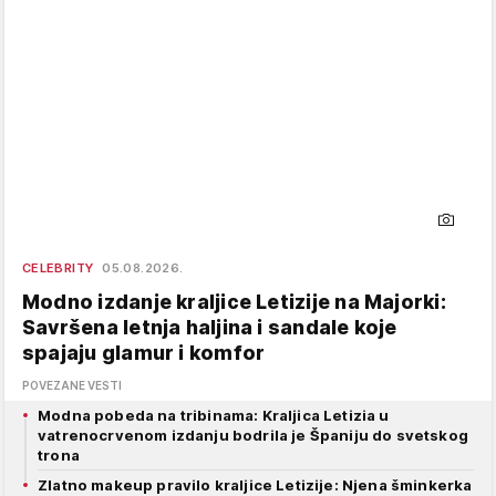
CELEBRITY
05.08.2026.
Modno izdanje kraljice Letizije na Majorki:
Savršena letnja haljina i sandale koje
spajaju glamur i komfor
POVEZANE VESTI
Modna pobeda na tribinama: Kraljica Letizia u
vatrenocrvenom izdanju bodrila je Španiju do svetskog
trona
Zlatno makeup pravilo kraljice Letizije: Njena šminkerka