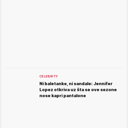
CELEBRITY
Ni baletanke, ni sandale: Jennifer
Lopez otkriva uz šta se ove sezone
nose kapri pantalone