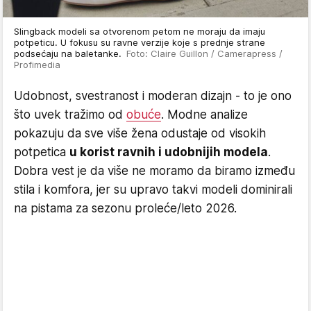
Slingback modeli sa otvorenom petom ne moraju da imaju
potpeticu. U fokusu su ravne verzije koje s prednje strane
podsećaju na baletanke.
Foto: Claire Guillon / Camerapress /
Profimedia
Udobnost, svestranost i moderan dizajn - to je ono
što uvek tražimo od
obuće
. Modne analize
pokazuju da sve više žena odustaje od visokih
potpetica
u korist ravnih i udobnijih modela
.
Dobra vest je da više ne moramo da biramo između
stila i komfora, jer su upravo takvi modeli dominirali
na pistama za sezonu proleće/leto 2026.