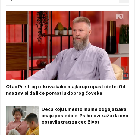
Otac Predrag otkriva kako majka upropasti dete: Od
nas zavisi da li će porasti u dobrog čoveka
Deca koju umesto mame odgaja baka
imaju posledice: Psiholozi kažu da ovo
ostavlja trag za ceo život