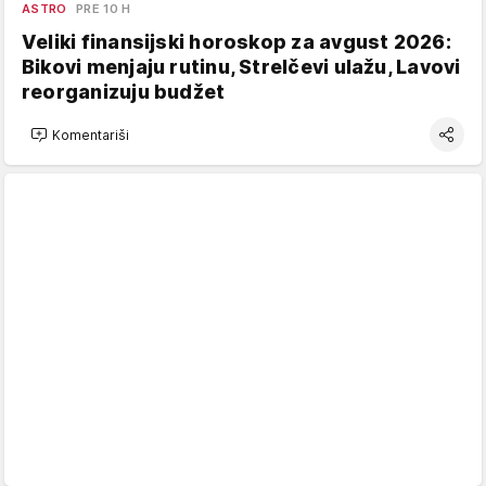
ASTRO
PRE 10 H
Veliki finansijski horoskop za avgust 2026:
Bikovi menjaju rutinu, Strelčevi ulažu, Lavovi
reorganizuju budžet
Komentariši