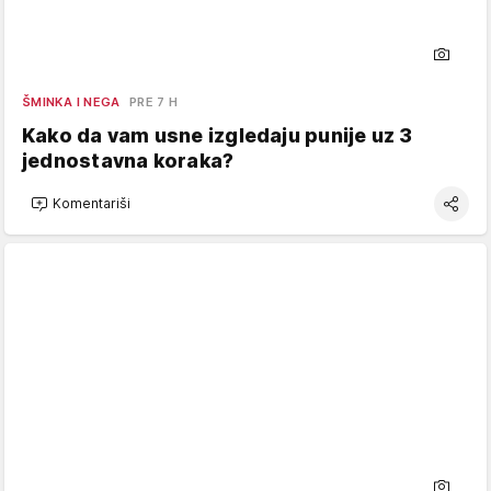
ŠMINKA I NEGA
PRE 7 H
Kako da vam usne izgledaju punije uz 3
jednostavna koraka?
Komentariši