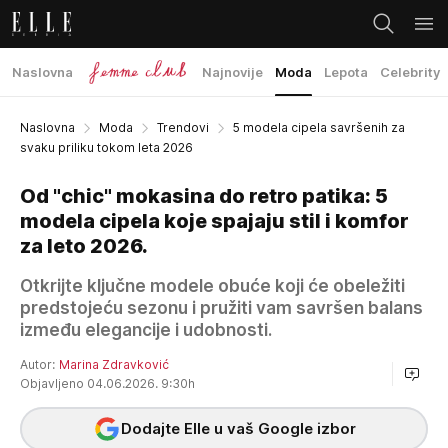
Naslovna
Najnovije
Moda
Lepota
Celebrity
Naslovna
Moda
Trendovi
5 modela cipela savršenih za
svaku priliku tokom leta 2026
Od "chic" mokasina do retro patika: 5
modela cipela koje spajaju stil i komfor
za leto 2026.
Otkrijte ključne modele obuće koji će obeležiti
predstojeću sezonu i pružiti vam savršen balans
između elegancije i udobnosti.
Autor:
Marina Zdravković
Objavljeno 04.06.2026. 9:30h
Dodajte Elle u vaš Google izbor