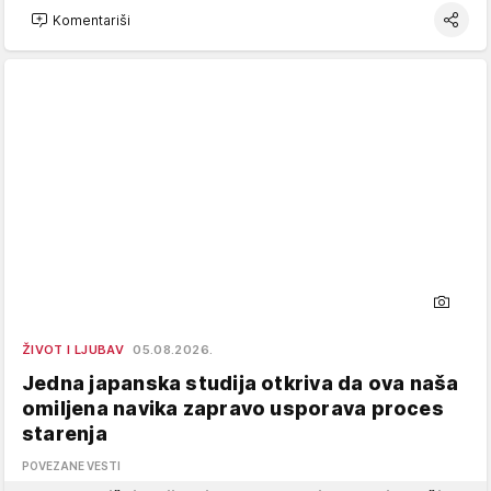
Komentariši
ŽIVOT I LJUBAV
05.08.2026.
Jedna japanska studija otkriva da ova naša
omiljena navika zapravo usporava proces
starenja
POVEZANE VESTI