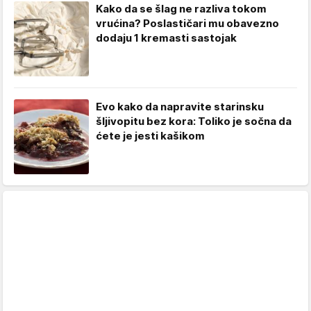
Kako da se šlag ne razliva tokom
vrućina? Poslastičari mu obavezno
dodaju 1 kremasti sastojak
Evo kako da napravite starinsku
šljivopitu bez kora: Toliko je sočna da
ćete je jesti kašikom