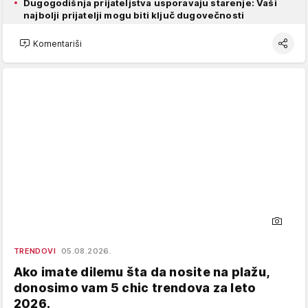
Dugogodišnja prijateljstva usporavaju starenje: Vaši
najbolji prijatelji mogu biti ključ dugovečnosti
Komentariši
TRENDOVI
05.08.2026.
Ako imate dilemu šta da nosite na plažu,
donosimo vam 5 chic trendova za leto
2026.