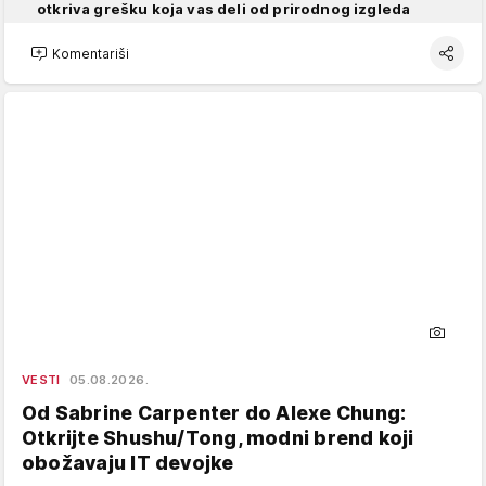
otkriva grešku koja vas deli od prirodnog izgleda
Komentariši
VESTI
05.08.2026.
Od Sabrine Carpenter do Alexe Chung:
Otkrijte Shushu/Tong, modni brend koji
obožavaju IT devojke