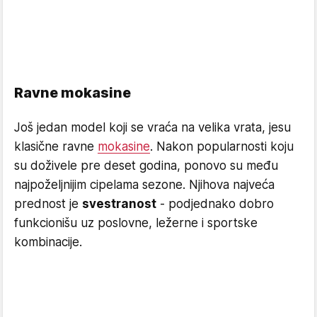
Ravne mokasine
Još jedan model koji se vraća na velika vrata, jesu
klasične ravne
mokasine
. Nakon popularnosti koju
su doživele pre deset godina, ponovo su među
najpoželjnijim cipelama sezone. Njihova najveća
prednost je
svestranost
- podjednako dobro
funkcionišu uz poslovne, ležerne i sportske
kombinacije.