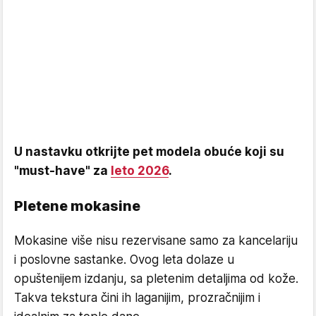
U nastavku otkrijte pet modela obuće koji su
"must-have" za
leto 2026
.
Pletene mokasine
Mokasine više nisu rezervisane samo za kancelariju
i poslovne sastanke. Ovog leta dolaze u
opuštenijem izdanju, sa pletenim detaljima od kože.
Takva tekstura čini ih laganijim, prozračnijim i