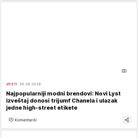
VESTI
05.08.2026.
Najpopularniji modni brendovi: Novi Lyst
izveštaj donosi trijumf Chanela i ulazak
jedne high-street etikete
Komentariši