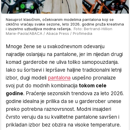
Nasuprot klasičnim, očekivanim modelima pantalona koji se
ciklično vraćaju svake sezone, leto 2026. godine pruža kreativna
i izuzetno uzbudljiva modna rešenja.
Foto: Bertrand-Hillion
Marie-Paola/ABACA / Abaca Press / Profimedia
Mnoge žene se u svakodnevnom odevanju
najradije oslanjaju na pantalone, jer im nijedan drugi
komad garderobe ne uliva toliko samopouzdanja.
Iako su šortsevi i lepršave haljine tradicionalni letnji
izbor, dugi modeli
pantalona
uspešno pronalaze
svoj put do modnih kombinacija
tokom cele
godine
. Praćenje sezonskih trendova za leto 2026.
godine idealna je prilika da se u garderober unese
preko potrebna raznovrsnost. Modni insajderi
čvrsto veruju da su kvalitetne pantalone savršen i
prikladan izbor bez obzira na visoke temperature.