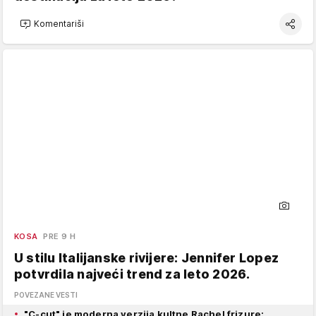
Komentariši
KOSA
PRE 9 H
U stilu Italijanske rivijere: Jennifer Lopez
potvrdila najveći trend za leto 2026.
POVEZANE VESTI
"C-cut" je moderna verzija kultne Rachel frizure: