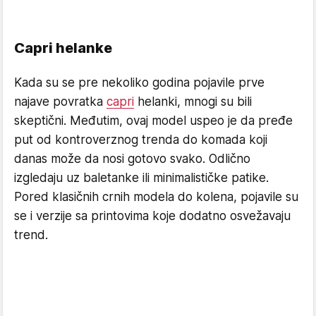
Capri helanke
Kada su se pre nekoliko godina pojavile prve
najave povratka
capri
helanki, mnogi su bili
skeptični. Međutim, ovaj model uspeo je da pređe
put od kontroverznog trenda do komada koji
danas može da nosi gotovo svako. Odlično
izgledaju uz baletanke ili minimalističke patike.
Pored klasičnih crnih modela do kolena, pojavile su
se i verzije sa printovima koje dodatno osvežavaju
trend.