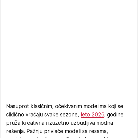
Nasuprot klasičnim, očekivanim modelima koji se
ciklično vraćaju svake sezone,
leto 2026
. godine
pruža kreativna i izuzetno uzbudljiva modna
rešenja. Pažnju privlače modeli sa resama,