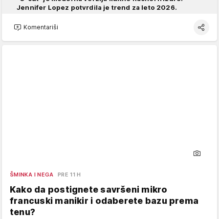
Jennifer Lopez potvrdila je trend za leto 2026.
Komentariši
ŠMINKA I NEGA
PRE 11 H
Kako da postignete savršeni mikro
francuski manikir i odaberete bazu prema
tenu?