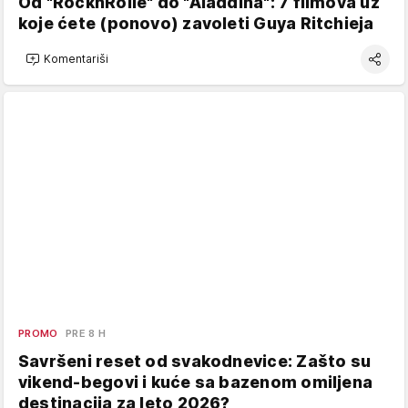
Od "RocknRolle" do "Aladdina": 7 filmova uz
koje ćete (ponovo) zavoleti Guya Ritchieja
Komentariši
PROMO
PRE 8 H
Savršeni reset od svakodnevice: Zašto su
vikend-begovi i kuće sa bazenom omiljena
destinacija za leto 2026?