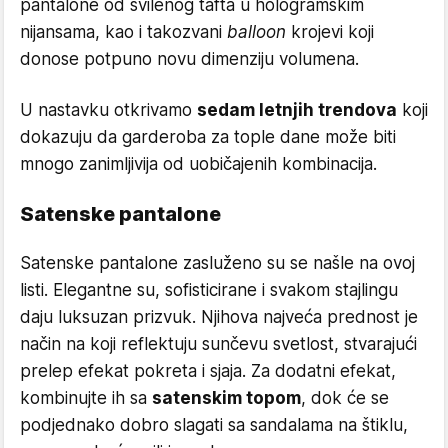
pantalone od svilenog tafta u hologramskim
nijansama, kao i takozvani
balloon
krojevi koji
donose potpuno novu dimenziju volumena.
U nastavku otkrivamo
sedam letnjih trendova
koji
dokazuju da garderoba za tople dane može biti
mnogo zanimljivija od uobičajenih kombinacija.
Satenske pantalone
Satenske pantalone zasluženo su se našle na ovoj
listi. Elegantne su, sofisticirane i svakom stajlingu
daju luksuzan prizvuk. Njihova najveća prednost je
način na koji reflektuju sunčevu svetlost, stvarajući
prelep efekat pokreta i sjaja. Za dodatni efekat,
kombinujte ih sa
satenskim topom
, dok će se
podjednako dobro slagati sa sandalama na štiklu,