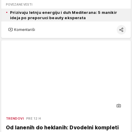
POVEZANE VESTI
Prizivaju letnju energiju i duh Mediterana: 5 manikir
ideja po preporuci beauty eksperata
Komentariši
TRENDOVI
PRE 12 H
Od lanenih do heklanih: Dvodelni kompleti