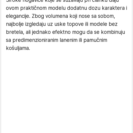
Široke nogavice koje se sužavaju pri članku daju
ovom praktičnom modelu dodatnu dozu karaktera i
elegancije. Zbog volumena koji nose sa sobom,
najbolje izgledaju uz uske topove ili modele bez
bretela, ali jednako efektno mogu da se kombinuju
sa predimenzioniranim lanenim ili pamučnim
košuljama.