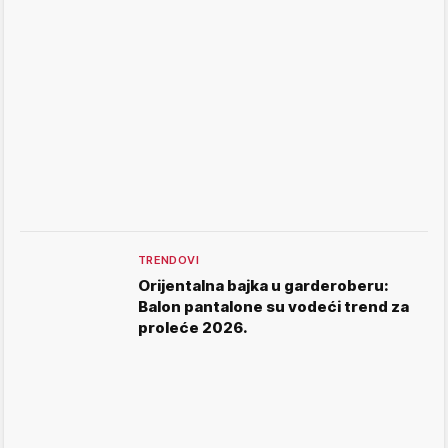
TRENDOVI
Orijentalna bajka u garderoberu:
Balon pantalone su vodeći trend za
proleće 2026.