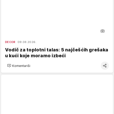
DECOR
09.08.2026.
Vodič za toplotni talas: 5 najčešćih grešaka
u kući koje moramo izbeći
Komentariši