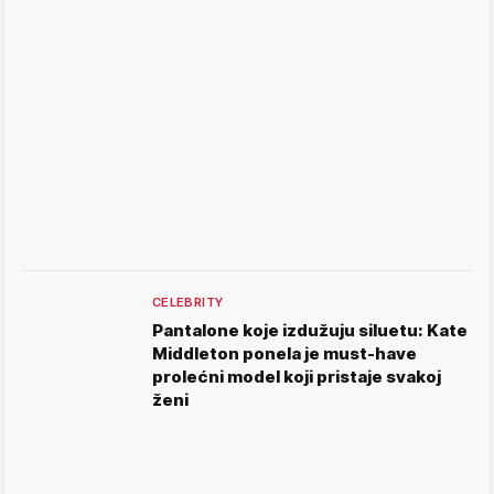
CELEBRITY
Pantalone koje izdužuju siluetu: Kate
Middleton ponela je must-have
prolećni model koji pristaje svakoj
ženi