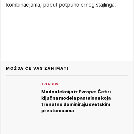
kombinacijama, poput potpuno crnog stajlinga.
MOŽDA ĆE VAS ZANIMATI
TRENDOVI
Modna lekcija iz Evrope: Četiri
ključna modela pantalona koja
trenutno dominiraju svetskim
prestonicama