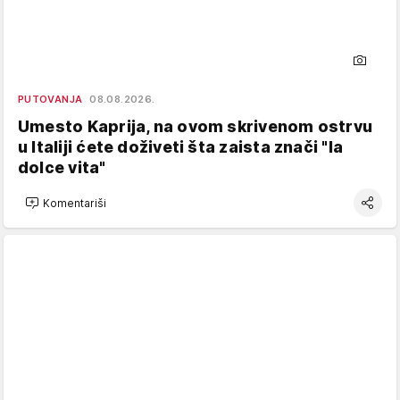
PUTOVANJA
08.08.2026.
Umesto Kaprija, na ovom skrivenom ostrvu
u Italiji ćete doživeti šta zaista znači "la
dolce vita"
Komentariši