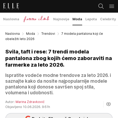
Naslovna
Najnovije
Moda
Lepota
Celebrity
Naslovna
Moda
Trendovi
7 modela pantalona koji će
obeležiti leto 2026
Svila, taft i rese: 7 trendi modela
pantalona zbog kojih ćemo zaboraviti na
farmerke za leto 2026.
Ispratite vodeće modne trendove za leto 2026. i
saznajte kako da nosite najpopularnije modele
pantalona koji donose savršen spoj stila,
volumena i udobnosti.
Autor:
Marina Zdravković
Objavljeno 10.06.2026. 9:51h