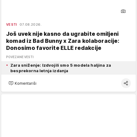
VESTI
07.08.2026.
Još uvek nije kasno da ugrabite omiljeni
komad iz Bad Bunny x Zara kolaboracije:
Donosimo favorite ELLE redakcije
POVEZANE VESTI
Zara sniženje: Izdvojili smo 5 modela haljina za
besprekorna letnja izdanja
Komentariši