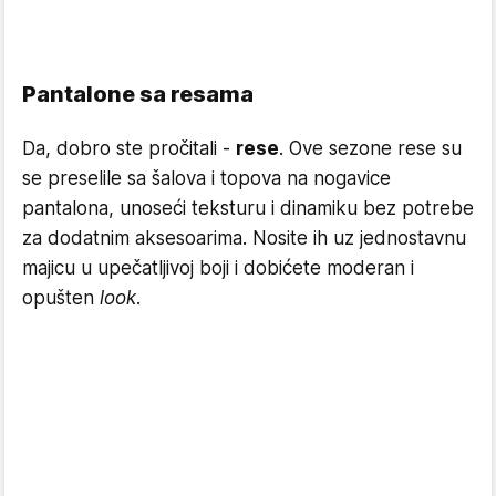
Pantalone sa resama
Da, dobro ste pročitali -
rese
. Ove sezone rese su
se preselile sa šalova i topova na nogavice
pantalona, unoseći teksturu i dinamiku bez potrebe
za dodatnim aksesoarima. Nosite ih uz jednostavnu
majicu u upečatljivoj boji i dobićete moderan i
opušten
look
.