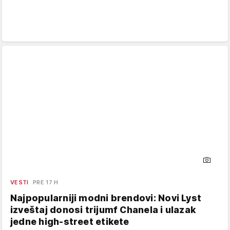
VESTI
PRE 17 H
Najpopularniji modni brendovi: Novi Lyst
izveštaj donosi trijumf Chanela i ulazak
jedne high-street etikete