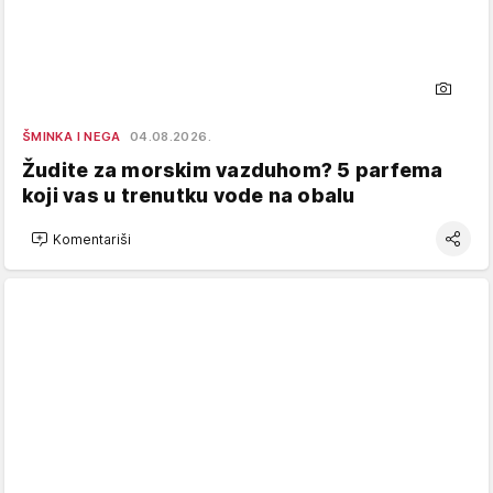
ŠMINKA I NEGA
04.08.2026.
Žudite za morskim vazduhom? 5 parfema
koji vas u trenutku vode na obalu
Komentariši