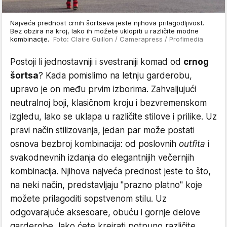
Najveća prednost crnih šortseva jeste njihova prilagodljivost.
Bez obzira na kroj, lako ih možete uklopiti u različite modne
kombinacije.
Foto: Claire Guillon / Camerapress / Profimedia
Postoji li jednostavniji i svestraniji komad od
crnog
šortsa
? Kada pomislimo na letnju garderobu,
upravo je on među prvim izborima. Zahvaljujući
neutralnoj boji, klasičnom kroju i bezvremenskom
izgledu, lako se uklapa u različite stilove i prilike. Uz
pravi način stilizovanja, jedan par može postati
osnova bezbroj kombinacija: od poslovnih
outfita
i
svakodnevnih izdanja do elegantnijih večernjih
kombinacija. Njihova najveća prednost jeste to što,
na neki način, predstavljaju "prazno platno" koje
možete prilagoditi sopstvenom stilu. Uz
odgovarajuće aksesoare, obuću i gornje delove
garderobe, lako ćete kreirati potpuno različite