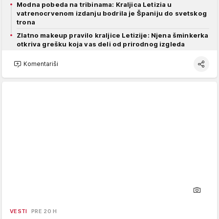
Modna pobeda na tribinama: Kraljica Letizia u
vatrenocrvenom izdanju bodrila je Španiju do svetskog
trona
Zlatno makeup pravilo kraljice Letizije: Njena šminkerka
otkriva grešku koja vas deli od prirodnog izgleda
Komentariši
VESTI
PRE 20 H