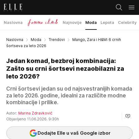
Naslovna
Najnovije
Moda
Lepota
Celebrity
Naslovna
Moda
Trendovi
Mango, Zara i H&M: 6 crnih
šortseva za leto 2026
Jedan komad, bezbroj kombinacija:
Zašto su crni šortsevi nezaobilazni za
leto 2026?
Crni šortsevi jedan su od najsvestranijih komada
za leto 2026. godine, idealni za različite modne
kombinacije i prilike.
Autor:
Marina Zdravković
Objavljeno 11.06.2026. 9:30h
Dodajte Elle u vaš Google izbor