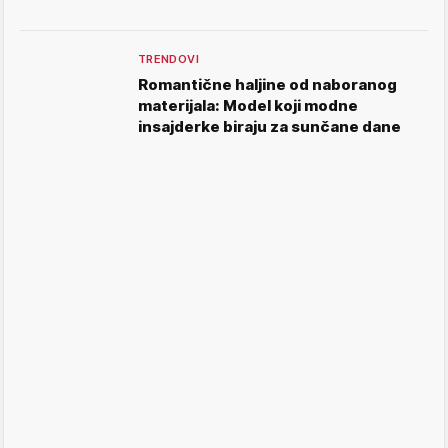
TRENDOVI
Romantične haljine od naboranog
materijala: Model koji modne
insajderke biraju za sunčane dane