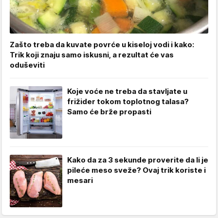
Zašto treba da kuvate povrće u kiseloj vodi i kako:
Trik koji znaju samo iskusni, a rezultat će vas
oduševiti
Koje voće ne treba da stavljate u
frižider tokom toplotnog talasa?
Samo će brže propasti
Kako da za 3 sekunde proverite da li je
pileće meso sveže? Ovaj trik koriste i
mesari