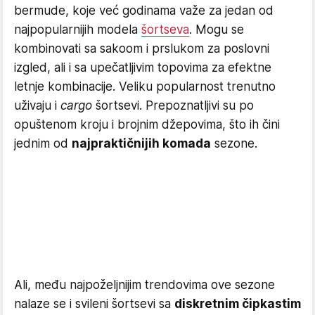
bermude, koje već godinama važe za jedan od
najpopularnijih modela
šortseva
. Mogu se
kombinovati sa sakoom i prslukom za poslovni
izgled, ali i sa upečatljivim topovima za efektne
letnje kombinacije. Veliku popularnost trenutno
uživaju i
cargo
šortsevi. Prepoznatljivi su po
opuštenom kroju i brojnim džepovima, što ih čini
jednim od
najpraktičnijih komada
sezone.
Ali, među najpoželjnijim trendovima ove sezone
nalaze se i svileni šortsevi sa
diskretnim čipkastim