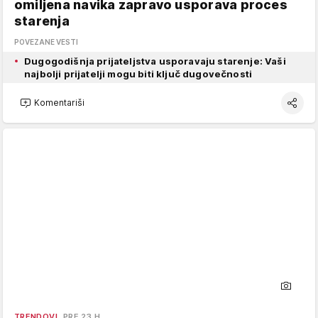
omiljena navika zapravo usporava proces
starenja
POVEZANE VESTI
Dugogodišnja prijateljstva usporavaju starenje: Vaši
najbolji prijatelji mogu biti ključ dugovečnosti
Komentariši
TRENDOVI
PRE 23 H