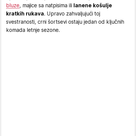
bluze
, majice sa natpisima ili
lanene košulje
kratkih rukava
. Upravo zahvaljujući toj
svestranosti, crni šortsevi ostaju jedan od ključnih
komada letnje sezone.