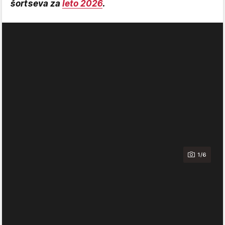
šortseva za
leto 2026
.
1/6