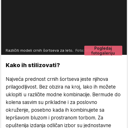
Pogledaj
Različiti modeli crnih šortseva za leto.
Foto: Mango
fotogaleriju
Kako ih stilizovati?
Najveća prednost crnih šortseva jeste njihova
prilagodljivost. Bez obzira na kroj, lako ih možete
uklopiti u različite modne kombinacije. Bermude do
kolena sasvim su prikladne i za poslovno
okruženje, posebno kada ih kombinujete sa
lepršavom bluzom i prostranom torbom. Za
opuštenija izdanja odličan izbor su jednostavne