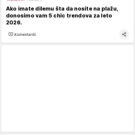
Ako imate dilemu šta da nosite na plažu,
donosimo vam 5 chic trendova za leto
2026.
Komentariši