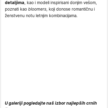
detaljima
, kao i modeli inspirisani donjim vešom,
poznati kao
bloomers
, koji donose romantičnu i
ženstvenu notu letnjim kombinacijama.
U galeriji pogledajte naš izbor najlepših crnih