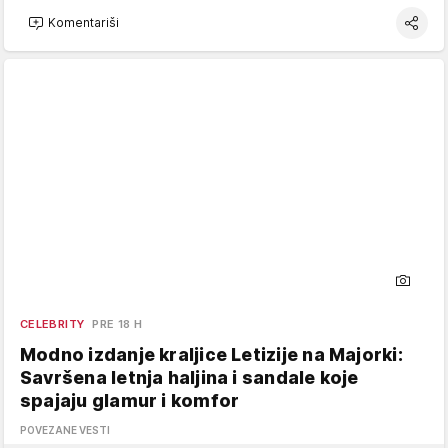
Komentariši
CELEBRITY
PRE 18 H
Modno izdanje kraljice Letizije na Majorki:
Savršena letnja haljina i sandale koje
spajaju glamur i komfor
POVEZANE VESTI