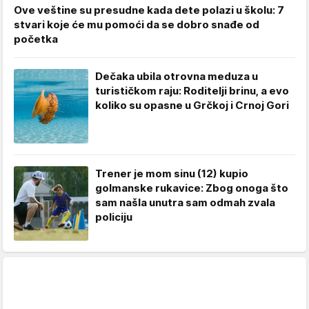
Ove veštine su presudne kada dete polazi u školu: 7
stvari koje će mu pomoći da se dobro snađe od
početka
Dečaka ubila otrovna meduza u
turističkom raju: Roditelji brinu, a evo
koliko su opasne u Grčkoj i Crnoj Gori
Trener je mom sinu (12) kupio
golmanske rukavice: Zbog onoga što
sam našla unutra sam odmah zvala
policiju