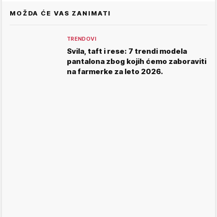
MOŽDA ĆE VAS ZANIMATI
TRENDOVI
Svila, taft i rese: 7 trendi modela
pantalona zbog kojih ćemo zaboraviti
na farmerke za leto 2026.