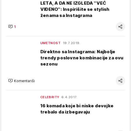
LETA, A DA NE IZGLEDA ''VEĆ
VIĐENO'': Inspirišite se stylish
ženama sa Instagrama
1
UMETNOST
19.7.2019.
Direktno sa Instagrama: Najbolje
trendy poslovne kombinacije za ovu
sezonu
Komentariši
CELEBRITY
6.4.2017.
16 komada koje bi niske devojke
trebalo da izbegavaju