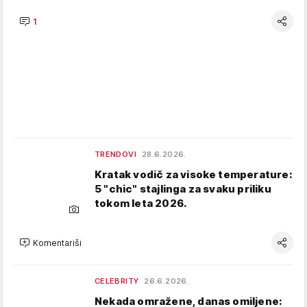
1
TRENDOVI
28.6.2026.
Kratak vodič za visoke temperature:
5 "chic" stajlinga za svaku priliku
tokom leta 2026.
Komentariši
CELEBRITY
26.6.2026.
Nekada omražene, danas omiljene: