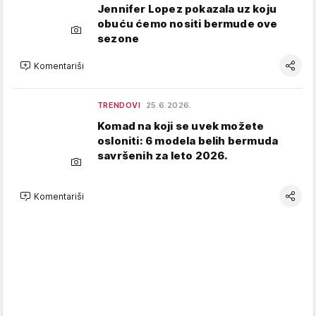
Jennifer Lopez pokazala uz koju
obuću ćemo nositi bermude ove
sezone
Komentariši
TRENDOVI
25.6.2026.
Komad na koji se uvek možete
osloniti: 6 modela belih bermuda
savršenih za leto 2026.
Komentariši