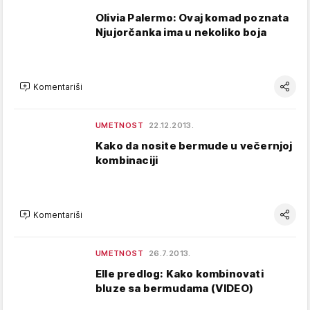
Olivia Palermo: Ovaj komad poznata
Njujorčanka ima u nekoliko boja
Komentariši
UMETNOST
22.12.2013.
Kako da nosite bermude u večernjoj
kombinaciji
Komentariši
UMETNOST
26.7.2013.
Elle predlog: Kako kombinovati
bluze sa bermudama (VIDEO)