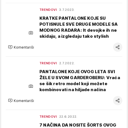
TRENDOVI
3.7.2023.
KRATKE PANTALONE KOJE SU
POTISNULE SVE DRUGE MODELE SA
MODNOG RADARA: It devojke ih ne
skidaju, a izgledaju tako stylish
Komentariši
TRENDOVI
2.7.2022.
PANTALONE KOJE OVOG LETA SVI
ŽELE U SVOM GARDEROBERU: Vraća
se šik retro model koji možete
kombinovati na hiljade načina
Komentariši
TRENDOVI
22.6.2022.
7 NAČINA DA NOSITE ŠORTS OVOG