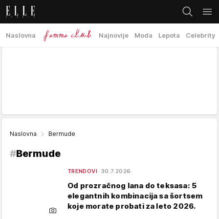
Naslovna
Najnovije
Moda
Lepota
Celebrity
Naslovna
Bermude
#
Bermude
TRENDOVI
30.7.2026.
Od prozračnog lana do teksasa: 5
elegantnih kombinacija sa šortsem
koje morate probati za leto 2026.