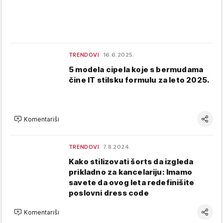
TRENDOVI
16.6.2025.
5 modela cipela koje s bermudama
čine IT stilsku formulu za leto 2025.
Komentariši
TRENDOVI
7.8.2024.
Kako stilizovati šorts da izgleda
prikladno za kancelariju: Imamo
savete da ovog leta redefinišite
poslovni dress code
Komentariši