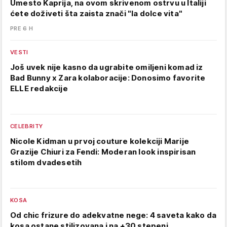
Umesto Kaprija, na ovom skrivenom ostrvu u Italiji
ćete doživeti šta zaista znači "la dolce vita"
PRE 6 H
VESTI
Još uvek nije kasno da ugrabite omiljeni komad iz
Bad Bunny x Zara kolaboracije: Donosimo favorite
ELLE redakcije
CELEBRITY
Nicole Kidman u prvoj couture kolekciji Marije
Grazije Chiuri za Fendi: Moderan look inspirisan
stilom dvadesetih
KOSA
Od chic frizure do adekvatne nege: 4 saveta kako da
kosa ostane stilizovana i na +30 stepeni