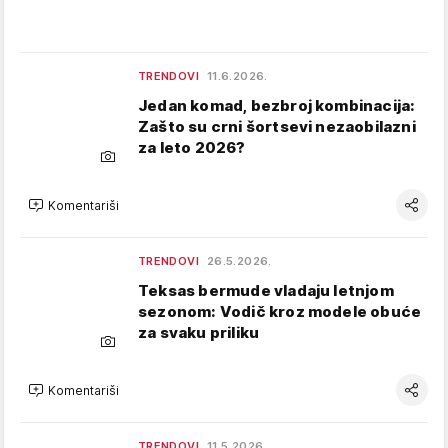
TRENDOVI
11.6.2026.
Jedan komad, bezbroj kombinacija:
Zašto su crni šortsevi nezaobilazni
za leto 2026?
Komentariši
TRENDOVI
26.5.2026.
Teksas bermude vladaju letnjom
sezonom: Vodič kroz modele obuće
za svaku priliku
Komentariši
TRENDOVI
11.5.2026.