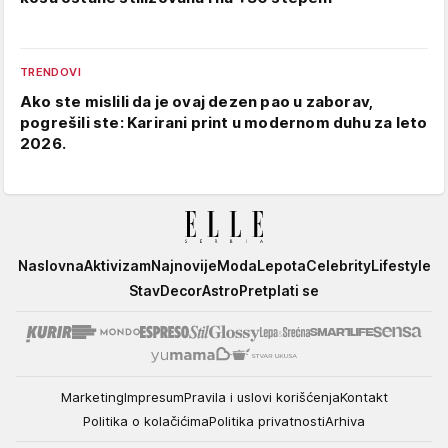
TRENDOVI
Ako ste mislili da je ovaj dezen pao u zaborav,
pogrešili ste: Karirani print u modernom duhu za leto
2026.
Elle
Naslovna
Aktivizam
Najnovije
Moda
Lepota
Celebrity
Lifestyle
Stav
Decor
Astro
Pretplati se
Marketing
Impresum
Pravila i uslovi korišćenja
Kontakt
Politika o kolačićima
Politika privatnosti
Arhiva