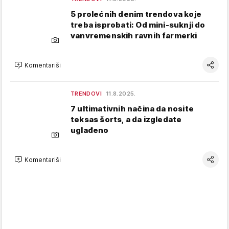
5 prolećnih denim trendova koje
treba isprobati: Od mini-suknji do
vanvremenskih ravnih farmerki
Komentariši
TRENDOVI
11.8.2025.
7 ultimativnih načina da nosite
teksas šorts, a da izgledate
uglađeno
Komentariši