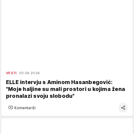
VESTI
03.08.2026.
ELLE intervju s Aminom Hasanbegović:
"Moje haljine su mali prostori u kojima žena
pronalazi svoju slobodu"
Komentariši