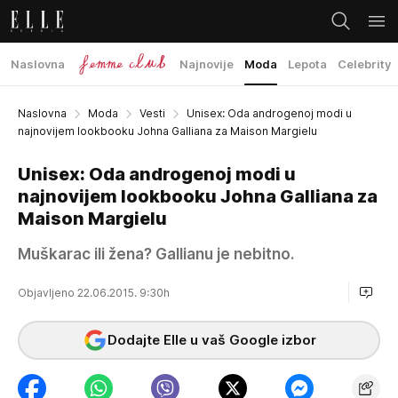
Naslovna
Najnovije
Moda
Lepota
Celebrity
Naslovna
Moda
Vesti
Unisex: Oda androgenoj modi u
najnovijem lookbooku Johna Galliana za Maison Margielu
Unisex: Oda androgenoj modi u
najnovijem lookbooku Johna Galliana za
Maison Margielu
Muškarac ili žena? Gallianu je nebitno.
Objavljeno 22.06.2015. 9:30h
Dodajte Elle u vaš Google izbor