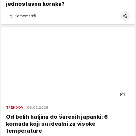
jednostavna koraka?
Komentariši
TRENDOVI
06.08.2026.
Od belih haljina do šarenih japanki: 6
komada koji su idealni za visoke
temperature