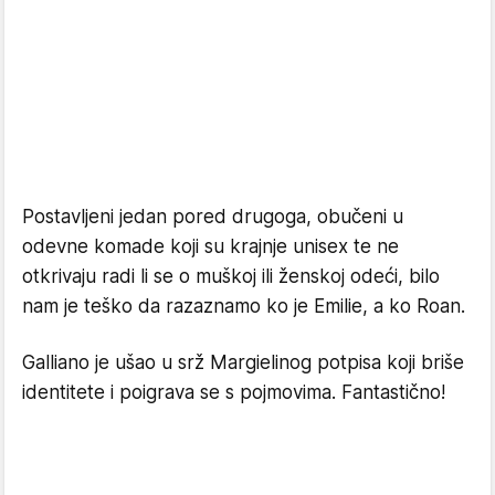
Postavljeni jedan pored drugoga, obučeni u
odevne komade koji su krajnje unisex te ne
otkrivaju radi li se o muškoj ili ženskoj odeći, bilo
nam je teško da razaznamo ko je Emilie, a ko Roan.
Galliano je ušao u srž Margielinog potpisa koji briše
identitete i poigrava se s pojmovima. Fantastično!