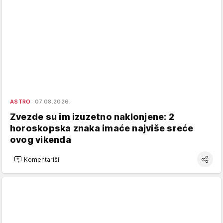
ASTRO
07.08.2026.
Zvezde su im izuzetno naklonjene: 2
horoskopska znaka imaće najviše sreće
ovog vikenda
Komentariši