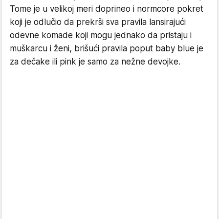
Tome je u velikoj meri doprineo i normcore pokret
koji je odlučio da prekrši sva pravila lansirajući
odevne komade koji mogu jednako da pristaju i
muškarcu i ženi, brišući pravila poput baby blue je
za dečake ili pink je samo za nežne devojke.