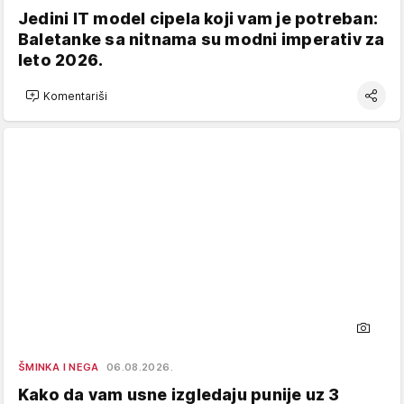
Jedini IT model cipela koji vam je potreban:
Baletanke sa nitnama su modni imperativ za
leto 2026.
Komentariši
ŠMINKA I NEGA
06.08.2026.
Kako da vam usne izgledaju punije uz 3