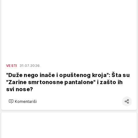
VESTI
31.07.2026.
"Duže nego inače i opuštenog kroja": Šta su
"Zarine smrtonosne pantalone" i zašto ih
svi nose?
Komentariši