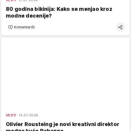
80 godina bikinija: Kako se menjao kroz
modne decenije?
Komentariši
VESTI
14.07.2026.
Olivier Rousteing je novi kreativni direktor
modne kuće Rabanne