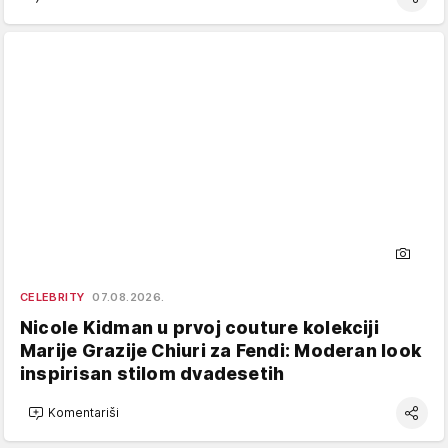
CELEBRITY
07.08.2026.
Nicole Kidman u prvoj couture kolekciji
Marije Grazije Chiuri za Fendi: Moderan look
inspirisan stilom dvadesetih
Komentariši