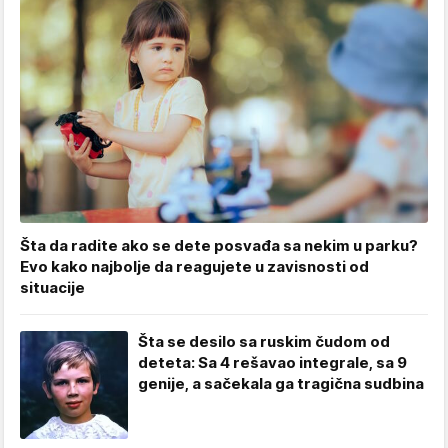
Šta da radite ako se dete posvađa sa nekim u parku?
Evo kako najbolje da reagujete u zavisnosti od
situacije
Šta se desilo sa ruskim čudom od
deteta: Sa 4 rešavao integrale, sa 9
genije, a sačekala ga tragična sudbina