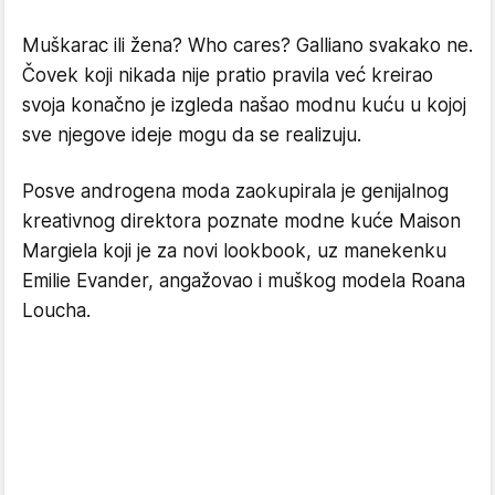
Muškarac ili žena? Who cares? Galliano svakako ne.
Čovek koji nikada nije pratio pravila već kreirao
svoja konačno je izgleda našao modnu kuću u kojoj
sve njegove ideje mogu da se realizuju.
Posve androgena moda zaokupirala je genijalnog
kreativnog direktora poznate modne kuće Maison
Margiela koji je za novi lookbook, uz manekenku
Emilie Evander, angažovao i muškog modela Roana
Loucha.