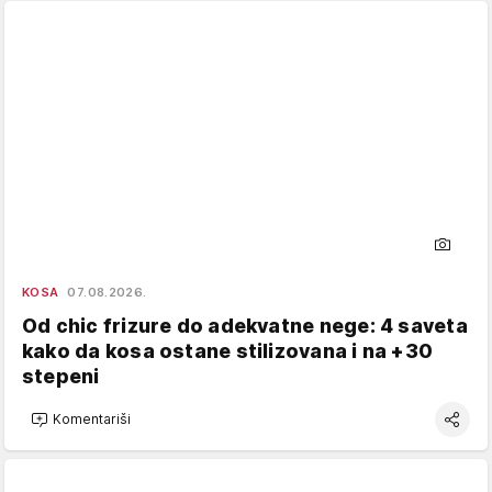
KOSA
07.08.2026.
Od chic frizure do adekvatne nege: 4 saveta
kako da kosa ostane stilizovana i na +30
stepeni
Komentariši