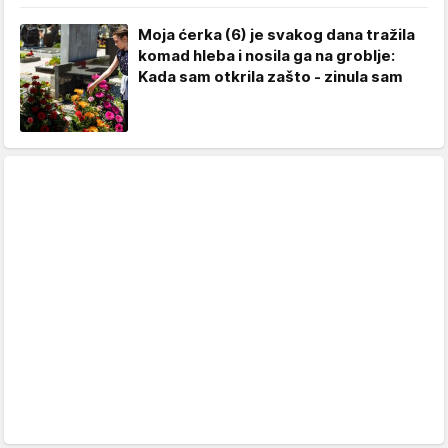
Moja ćerka (6) je svakog dana tražila
komad hleba i nosila ga na groblje:
Kada sam otkrila zašto - zinula sam