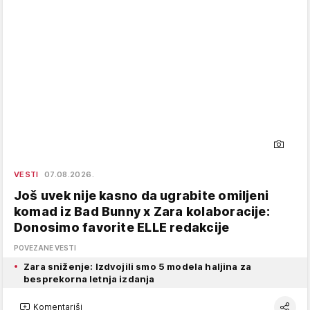
VESTI
07.08.2026.
Još uvek nije kasno da ugrabite omiljeni
komad iz Bad Bunny x Zara kolaboracije:
Donosimo favorite ELLE redakcije
POVEZANE VESTI
Zara sniženje: Izdvojili smo 5 modela haljina za
besprekorna letnja izdanja
Komentariši