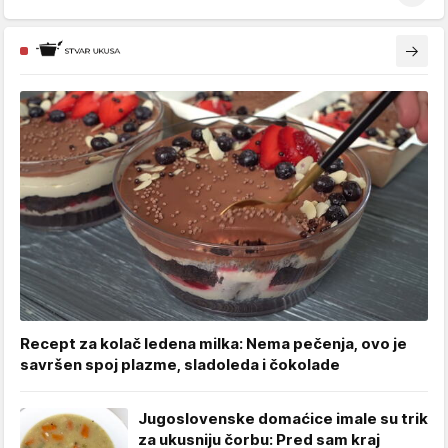
Recept za kolač ledena milka: Nema pečenja, ovo je
savršen spoj plazme, sladoleda i čokolade
Jugoslovenske domaćice imale su trik
za ukusniju čorbu: Pred sam kraj