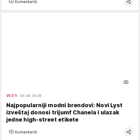
Komentariši
VESTI
05.08.2026.
Najpopularniji modni brendovi: Novi Lyst
izveštaj donosi trijumf Chanela i ulazak
jedne high-street etikete
Komentariši