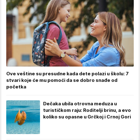
Ove veštine su presudne kada dete polazi u školu: 7
stvari koje će mu pomoći da se dobro snađe od
početka
Dečaka ubila otrovna meduza u
turističkom raju: Roditelji brinu, a evo
koliko su opasne u Grčkoj i Crnoj Gori