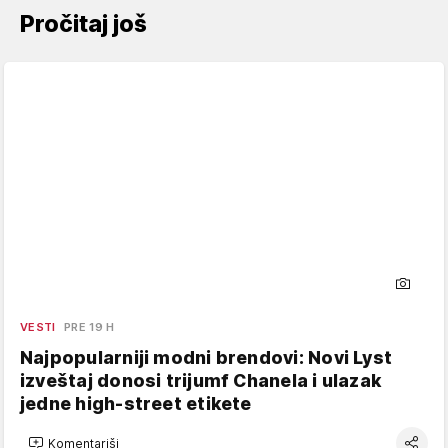
Pročitaj još
VESTI
PRE 19 H
Najpopularniji modni brendovi: Novi Lyst
izveštaj donosi trijumf Chanela i ulazak
jedne high-street etikete
Komentariši