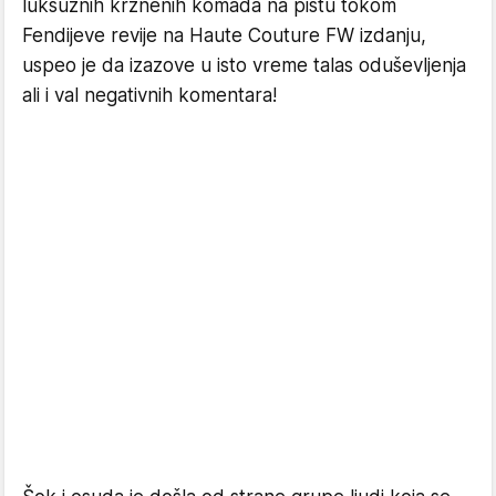
luksuznih krznenih komada na pistu tokom
Fendijeve revije na Haute Couture FW izdanju,
uspeo je da izazove u isto vreme talas oduševljenja
ali i val negativnih komentara!