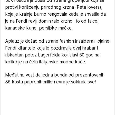
Šok i osuda je došla od strane grupe ljudi koja se
protivi korišćenju prirodnog krzna (Peta lovers),
koja je krajnje burno reagovala kada je shvatila da
je na Fendi reviji dominiralo krzno i to od lisice,
kanadske kune, persijske mačke.
Aplauz je došao od strane fashion insajdera i lojalne
Fendi klijantele koja je pozdravila ovaj hrabar i
riskantan potez Lagerfelda koji slavi 50 godina
koliko je na čelu italijanske modne kuće.
Međutim, vest da jedna bunda od prezentovanih
36 košta paprenih milion evra je šokirala sve!