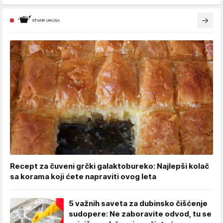
Recept za čuveni grčki galaktobureko: Najlepši kolač
sa korama koji ćete napraviti ovog leta
5 važnih saveta za dubinsko čišćenje
sudopere: Ne zaboravite odvod, tu se