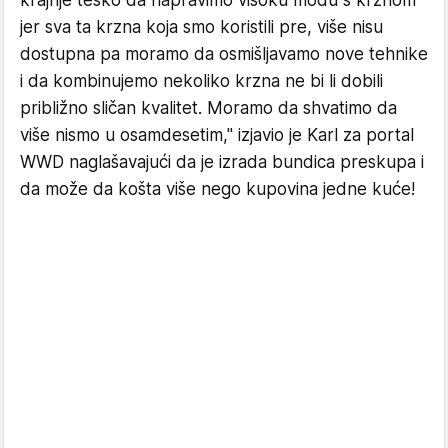
jer sva ta krzna koja smo koristili pre, više nisu
dostupna pa moramo da osmišljavamo nove tehnike
i da kombinujemo nekoliko krzna ne bi li dobili
približno sličan kvalitet. Moramo da shvatimo da
više nismo u osamdesetim," izjavio je Karl za portal
WWD naglašavajući da je izrada bundica preskupa i
da može da košta više nego kupovina jedne kuće!