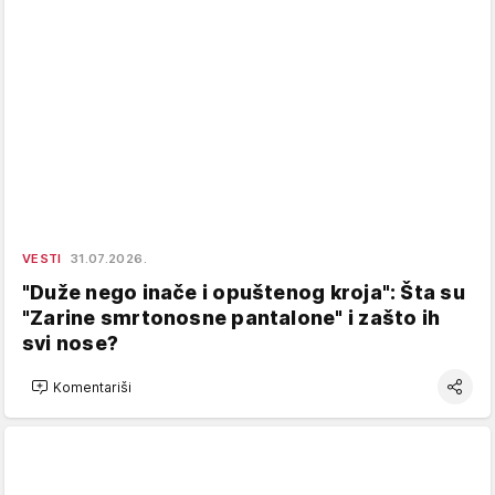
VESTI
31.07.2026.
"Duže nego inače i opuštenog kroja": Šta su
"Zarine smrtonosne pantalone" i zašto ih
svi nose?
Komentariši