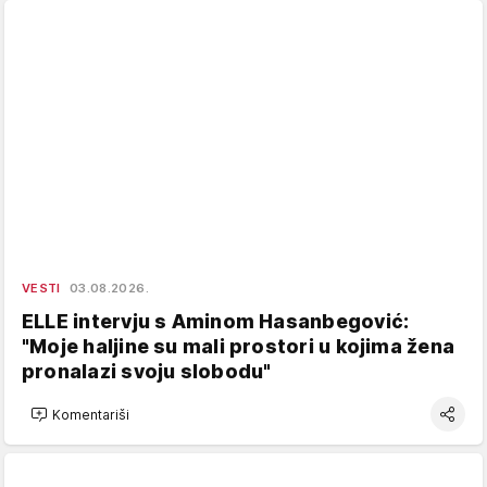
VESTI
03.08.2026.
ELLE intervju s Aminom Hasanbegović:
"Moje haljine su mali prostori u kojima žena
pronalazi svoju slobodu"
Komentariši