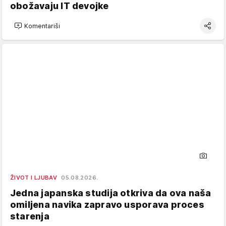
obožavaju IT devojke
Komentariši
ŽIVOT I LJUBAV
05.08.2026.
Jedna japanska studija otkriva da ova naša
omiljena navika zapravo usporava proces
starenja