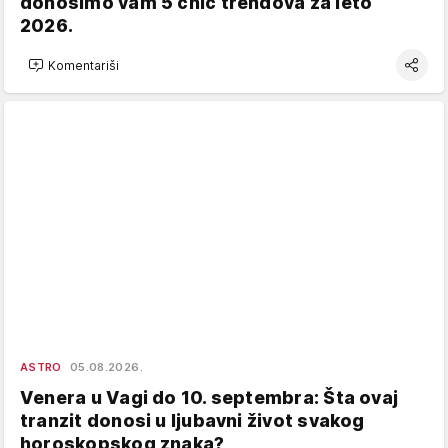
donosimo vam 5 chic trendova za leto
2026.
Komentariši
ASTRO
05.08.2026.
Venera u Vagi do 10. septembra: Šta ovaj
tranzit donosi u ljubavni život svakog
horoskopskog znaka?