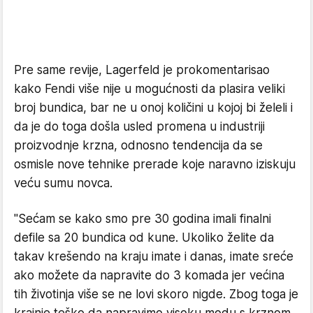
Pre same revije, Lagerfeld je prokomentarisao
kako Fendi više nije u mogućnosti da plasira veliki
broj bundica, bar ne u onoj količini u kojoj bi želeli i
da je do toga došla usled promena u industriji
proizvodnje krzna, odnosno tendencija da se
osmisle nove tehnike prerade koje naravno iziskuju
veću sumu novca.
"Sećam se kako smo pre 30 godina imali finalni
defile sa 20 bundica od kune. Ukoliko želite da
takav krešendo na kraju imate i danas, imate sreće
ako možete da napravite do 3 komada jer većina
tih životinja više se ne lovi skoro nigde. Zbog toga je
krajnje teško da napravimo visoku modu s krznom