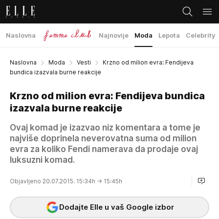
Naslovna
Najnovije
Moda
Lepota
Celebrity
Naslovna
Moda
Vesti
Krzno od milion evra: Fendijeva
bundica izazvala burne reakcije
Krzno od milion evra: Fendijeva bundica
izazvala burne reakcije
Ovaj komad je izazvao niz komentara a tome je
najviše doprinela neverovatna suma od milion
evra za koliko Fendi namerava da prodaje ovaj
luksuzni komad.
Objavljeno 20.07.2015. 15:34h
→ 15:45h
Dodajte Elle u vaš Google izbor