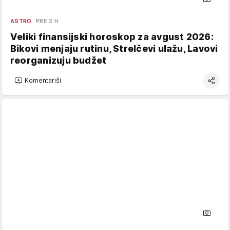
ASTRO
PRE 3 H
Veliki finansijski horoskop za avgust 2026:
Bikovi menjaju rutinu, Strelčevi ulažu, Lavovi
reorganizuju budžet
Komentariši