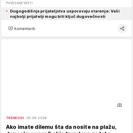
POVEZANE VESTI
Dugogodišnja prijateljstva usporavaju starenje: Vaši
najbolji prijatelji mogu biti ključ dugovečnosti
Komentariši
TRENDOVI
05.08.2026.
Ako imate dilemu šta da nosite na plažu,