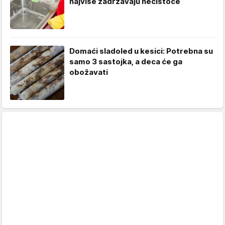
najviše zadržavaju nečistoće
Domaći sladoled u kesici: Potrebna su
samo 3 sastojka, a deca će ga
obožavati