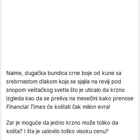
Naime, dugačka bundica crne boje od kune sa
srebrnastom dlakom koja se sjajila na reviji pod
snopom veštačkog svetla što je uticalo da krzno
izgleda kao da se preliva na mesečini kako prenose
Financial Times
će koštati čak milion evra!
Zar je moguće da jedno krzno može toliko da
košta? I šta je uslovilo toliko visoku cenu?