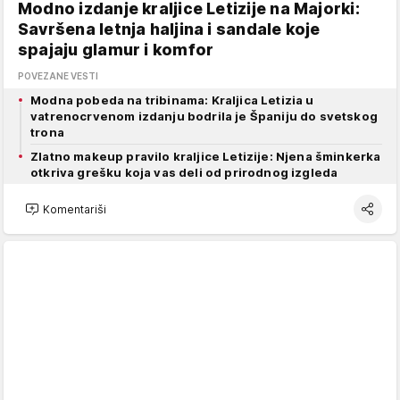
Modno izdanje kraljice Letizije na Majorki:
Savršena letnja haljina i sandale koje
spajaju glamur i komfor
POVEZANE VESTI
Modna pobeda na tribinama: Kraljica Letizia u
vatrenocrvenom izdanju bodrila je Španiju do svetskog
trona
Zlatno makeup pravilo kraljice Letizije: Njena šminkerka
otkriva grešku koja vas deli od prirodnog izgleda
Komentariši