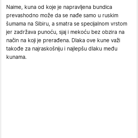
Naime, kuna od koje je napravljena bundica
prevashodno može da se nađe samo u ruskim
šumama na Sibiru, a smatra se specijalnom vrstom
jer zadržava punoću, sjaj i mekoću bez obzira na
način na koji je prerađena. Dlaka ove kune važi
takođe za najraskošniju i najlepšu dlaku među
kunama.