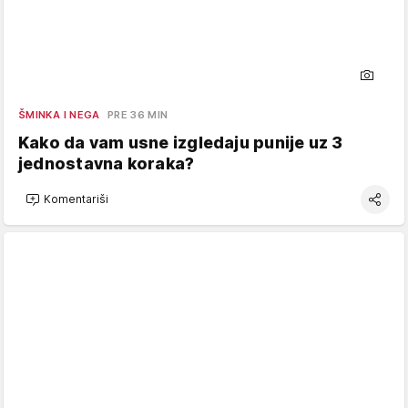
ŠMINKA I NEGA
PRE 36 MIN
Kako da vam usne izgledaju punije uz 3
jednostavna koraka?
Komentariši