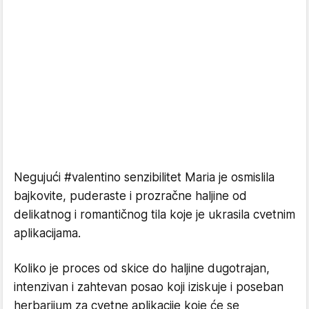
Negujući #valentino senzibilitet Maria je osmislila
bajkovite, puderaste i prozračne haljine od
delikatnog i romantičnog tila koje je ukrasila cvetnim
aplikacijama.
Koliko je proces od skice do haljine dugotrajan,
intenzivan i zahtevan posao koji iziskuje i poseban
herbarijum za cvetne aplikacije koje će se