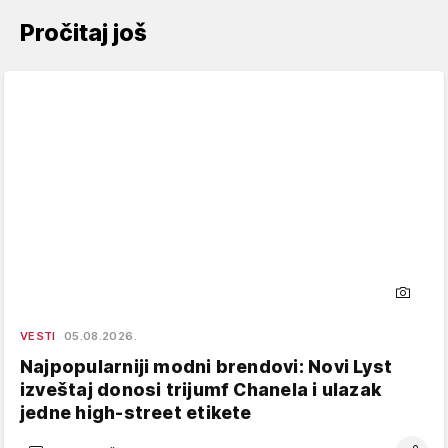
Pročitaj još
VESTI
05.08.2026.
Najpopularniji modni brendovi: Novi Lyst
izveštaj donosi trijumf Chanela i ulazak
jedne high-street etikete