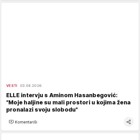
VESTI
03.08.2026.
ELLE intervju s Aminom Hasanbegović:
"Moje haljine su mali prostori u kojima žena
pronalazi svoju slobodu"
Komentariši