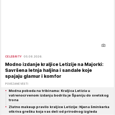
CELEBRITY
05.08.2026.
Modno izdanje kraljice Letizije na Majorki:
Savršena letnja haljina i sandale koje
spajaju glamur i komfor
POVEZANE VESTI
Modna pobeda na tribinama: Kraljica Letizia u
vatrenocrvenom izdanju bodrila je Španiju do svetskog
trona
Zlatno makeup pravilo kraljice Letizije: Njena šminkerka
otkriva grešku koja vas deli od prirodnog izgleda