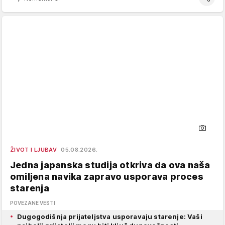
ŽIVOT I LJUBAV
05.08.2026.
Jedna japanska studija otkriva da ova naša
omiljena navika zapravo usporava proces
starenja
POVEZANE VESTI
Dugogodišnja prijateljstva usporavaju starenje: Vaši