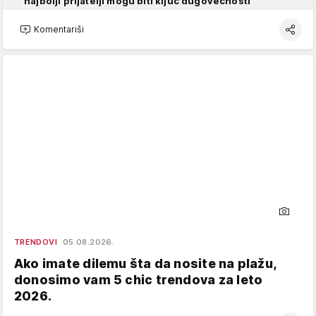
najbolji prijatelji mogu biti ključ dugovečnosti
Komentariši
TRENDOVI
05.08.2026.
Ako imate dilemu šta da nosite na plažu,
donosimo vam 5 chic trendova za leto
2026.