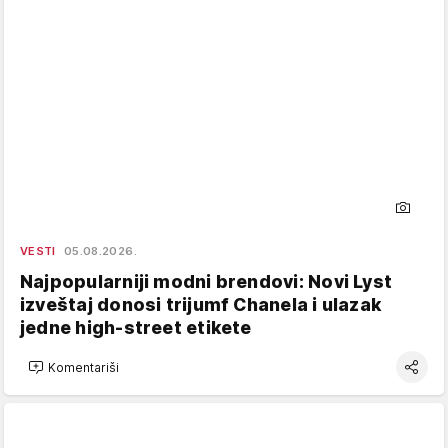
VESTI
05.08.2026.
Najpopularniji modni brendovi: Novi Lyst
izveštaj donosi trijumf Chanela i ulazak
jedne high-street etikete
Komentariši