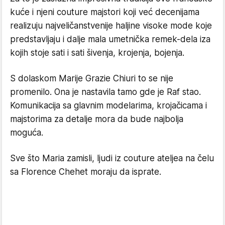
kuće i njeni couture majstori koji već decenijama
realizuju najveličanstvenije haljine visoke mode koje
predstavljaju i dalje mala umetnička remek-dela iza
kojih stoje sati i sati šivenja, krojenja, bojenja.
S dolaskom Marije Grazie Chiuri to se nije
promenilo. Ona je nastavila tamo gde je Raf stao.
Komunikacija sa glavnim modelarima, krojačicama i
majstorima za detalje mora da bude najbolja
moguća.
Sve što Maria zamisli, ljudi iz couture ateljea na čelu
sa Florence Chehet moraju da isprate.