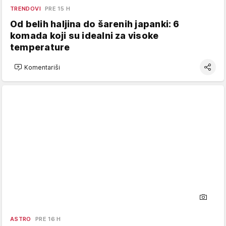
TRENDOVI
PRE 15 H
Od belih haljina do šarenih japanki: 6
komada koji su idealni za visoke
temperature
Komentariši
ASTRO
PRE 16 H