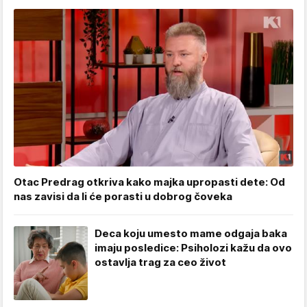
Otac Predrag otkriva kako majka upropasti dete: Od
nas zavisi da li će porasti u dobrog čoveka
Deca koju umesto mame odgaja baka
imaju posledice: Psiholozi kažu da ovo
ostavlja trag za ceo život