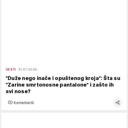
VESTI
31.07.2026.
"Duže nego inače i opuštenog kroja": Šta su
"Zarine smrtonosne pantalone" i zašto ih
svi nose?
Komentariši