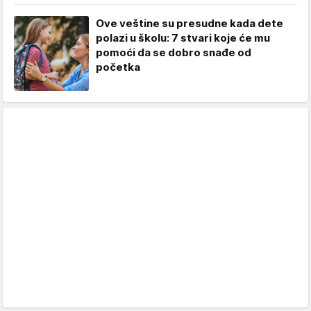
Ove veštine su presudne kada dete
polazi u školu: 7 stvari koje će mu
pomoći da se dobro snađe od
početka