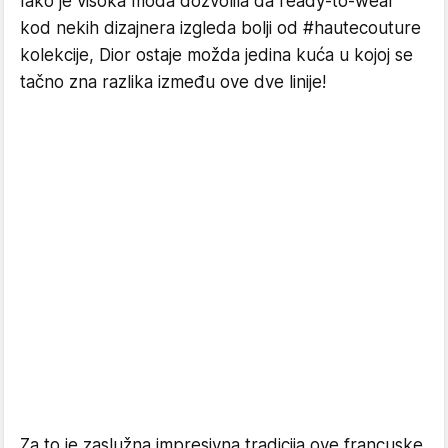
Iako je visoka moda dozvolila da ready-to-wear
kod nekih dizajnera izgleda bolji od #hautecouture
kolekcije, Dior ostaje možda jedina kuća u kojoj se
tačno zna razlika između ove dve linije!
Za to je zaslužna impresivna tradicija ove francuske