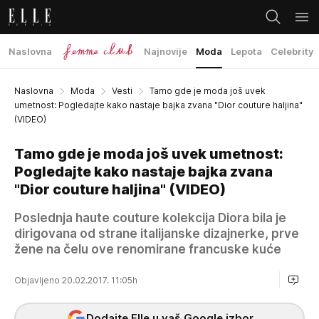
Naslovna
Najnovije
Moda
Lepota
Celebrity
Naslovna
Moda
Vesti
Tamo gde je moda još uvek
umetnost: Pogledajte kako nastaje bajka zvana "Dior couture haljina"
(VIDEO)
Tamo gde je moda još uvek umetnost:
Pogledajte kako nastaje bajka zvana
"Dior couture haljina" (VIDEO)
Poslednja haute couture kolekcija Diora bila je
dirigovana od strane italijanske dizajnerke, prve
žene na čelu ove renomirane francuske kuće
Objavljeno 20.02.2017. 11:05h
Dodajte Elle u vaš Google izbor