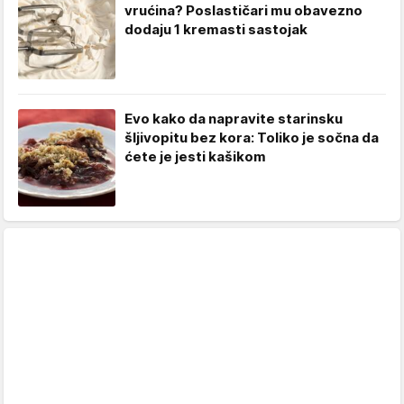
vrućina? Poslastičari mu obavezno
dodaju 1 kremasti sastojak
Evo kako da napravite starinsku
šljivopitu bez kora: Toliko je sočna da
ćete je jesti kašikom