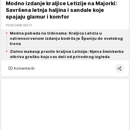
Modno izdanje kraljice Letizije na Majorki:
Savršena letnja haljina i sandale koje
spajaju glamur i komfor
POVEZANE VESTI
Modna pobeda na tribinama: Kraljica Letizia u
vatrenocrvenom izdanju bodrila je Španiju do svetskog
trona
Zlatno makeup pravilo kraljice Letizije: Njena šminkerka
otkriva grešku koja vas deli od prirodnog izgleda
Komentariši