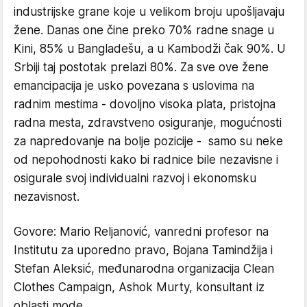
industrijske grane koje u velikom broju upošljavaju
žene. Danas one čine preko 70% radne snage u
Kini, 85% u Bangladešu, a u Kambodži čak 90%. U
Srbiji taj postotak prelazi 80%. Za sve ove žene
emancipacija je usko povezana s uslovima na
radnim mestima - dovoljno visoka plata, pristojna
radna mesta, zdravstveno osiguranje, mogućnosti
za napredovanje na bolje pozicije - samo su neke
od nepohodnosti kako bi radnice bile nezavisne i
osigurale svoj individualni razvoj i ekonomsku
nezavisnost.
Govore: Mario Reljanović, vanredni profesor na
Institutu za uporedno pravo, Bojana Tamindžija i
Stefan Aleksić, međunarodna organizacija Clean
Clothes Campaign, Ashok Murty, konsultant iz
oblasti mode