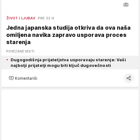
ŽIVOT I LJUBAV
PRE 22 H
Jedna japanska studija otkriva da ova naša
omiljena navika zapravo usporava proces
starenja
POVEZANE VESTI
Dugogodišnja prijateljstva usporavaju starenje: Vaši
najbolji prijatelji mogu biti ključ dugovečnosti
Komentariši