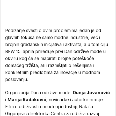
Podizanje svesti o ovim problemima jedan je od
glavnih fokusa ne samo modne industrije, već i
brojnih građanskih inicijativa i aktivista, a u tom cilju
BFW 15. aprila priređuje prvi Dan održive mode u
okviru kog će se mapirati brojne poteškoće
domaćeg tržišta, ali i razmišljati o rešenjima i
konkretnim predlozima za inovacije u modnom
poslovanju.
Organizacija Dana održive mode:
Dunja Jovanović
i Marija Radaković,
novinarke i autorke emisije
F.fm o održivosti u modnoj industriji; Nataša
Gligorijević direktorka Centra za održivi razvoj