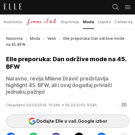
Naslovna
Najnovije
Moda
Lepota
Celebrity
Naslovna
Moda
Vesti
Elle preporuka: Dan održive mode
na 45. BFW
Elle preporuka: Dan održive mode na 45.
BFW
Naravno, revija Milene Dravić predstavlja
highlight 45. BFW, ali i ovaj događaj privlači
jednaku pažnju!
Objavljeno 04.04.2019. 15:34h
→ 05.04.2019. 9:54h
Dodajte Elle u vaš Google izbor