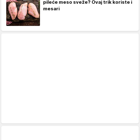
pileće meso sveže? Ovaj trik koriste i
mesari