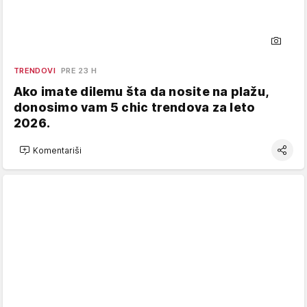
TRENDOVI
PRE 23 H
Ako imate dilemu šta da nosite na plažu,
donosimo vam 5 chic trendova za leto
2026.
Komentariši