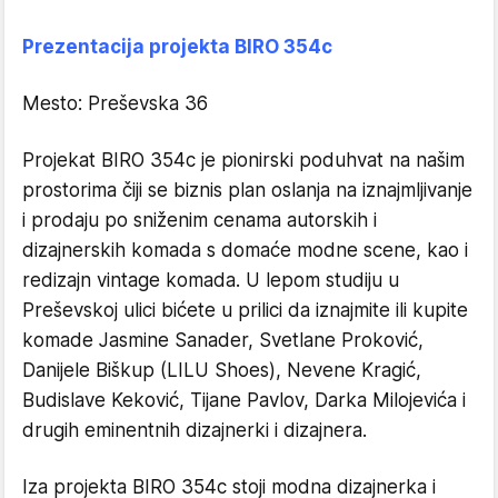
Prezentacija projekta BIRO 354c
Mesto: Preševska 36
Projekat BIRO 354c je pionirski poduhvat na našim
prostorima čiji se biznis plan oslanja na iznajmljivanje
i prodaju po sniženim cenama autorskih i
dizajnerskih komada s domaće modne scene, kao i
redizajn vintage komada. U lepom studiju u
Preševskoj ulici bićete u prilici da iznajmite ili kupite
komade Jasmine Sanader, Svetlane Proković,
Danijele Biškup (LILU Shoes), Nevene Kragić,
Budislave Keković, Tijane Pavlov, Darka Milojevića i
drugih eminentnih dizajnerki i dizajnera.
Iza projekta BIRO 354c stoji modna dizajnerka i