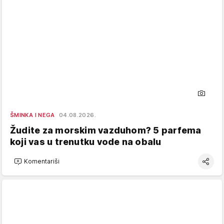
ŠMINKA I NEGA
04.08.2026.
Žudite za morskim vazduhom? 5 parfema
koji vas u trenutku vode na obalu
Komentariši