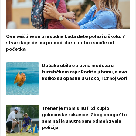
Ove veštine su presudne kada dete polazi u školu: 7
stvari koje će mu pomoći da se dobro snađe od
početka
Dečaka ubila otrovna meduza u
turističkom raju: Roditelji brinu, a evo
koliko su opasne u Grčkoj i Crnoj Gori
Trener je mom sinu (12) kupio
golmanske rukavice: Zbog onoga što
sam našla unutra sam odmah zvala
policiju