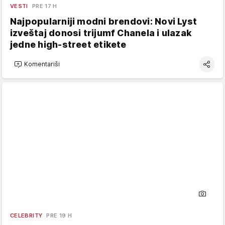
VESTI
PRE 17 H
Najpopularniji modni brendovi: Novi Lyst
izveštaj donosi trijumf Chanela i ulazak
jedne high-street etikete
Komentariši
CELEBRITY
PRE 19 H