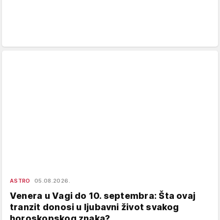
ASTRO
05.08.2026.
Venera u Vagi do 10. septembra: Šta ovaj
tranzit donosi u ljubavni život svakog
horoskopskog znaka?