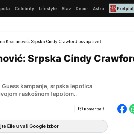
epota
Celebrity
Lifestyle
Stav
Decor
Astro
Pretplat
na Krsmanović: Srpska Cindy Crawford osvaja svet
ović: Srpska Cindy Crawfor
 Guess kampanje, srpska lepotica
 svojom raskošnom lepotom..
Komentariši
te Elle u vaš Google izbor