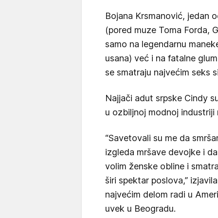
Bojana Krsmanović, jedan 
(pored muze Toma Forda, Gi
samo na legendarnu maneke
usana) već i na fatalne glum
se smatraju najvećim seks s
Najjači adut srpske Cindy s
u ozbiljnoj modnoj industrij
“Savetovali su me da smršam
izgleda mršave devojke i dalje
volim ženske obline i smatr
širi spektar poslova,” izjav
najvećim delom radi u Americi
uvek u Beogradu.