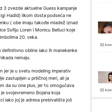
od 3 zvezde aktuelne Guess kampanje
gi Hadid) likom dosta podseća ne
nku ( obe imaju takođe mladež iznad
ice Sofiju Loren i Monicu Belluci koje
imbolima 20. veka.
Kome
u definitivno obline iako ih manekenke
i nikada nemaju.
 jer je u svetu modeling imperativ
 zastupljen u priličnoj meri, ali ja
am da su one plus, jer to omogućava
Kome
ila je svojevremeno Bojana koja
 iako joj je adresa prebivališta još