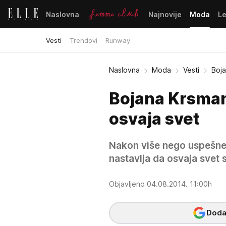
Naslovna
Najnovije
Moda
L
Vesti
Trendovi
Runway
Naslovna
Moda
Vesti
Boja
Bojana Krsman
osvaja svet
Nakon više nego uspešne
nastavlja da osvaja svet
Objavljeno 04.08.2014. 11:00h
Dodaj