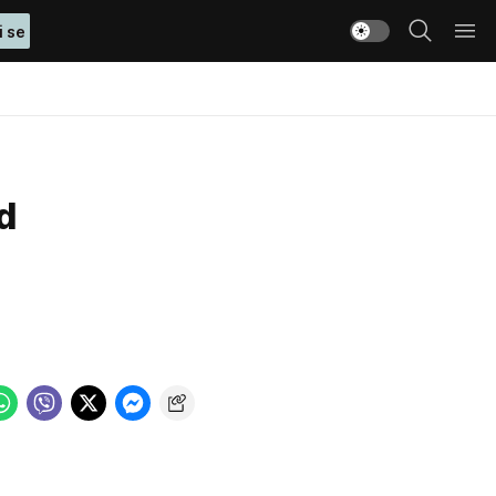
i se
d