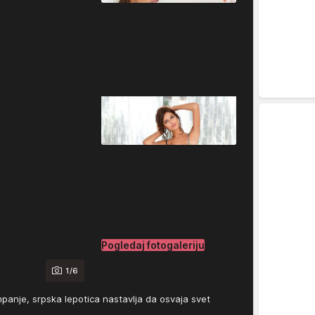
Pogledaj fotogaleriju
1/6
anje, srpska lepotica nastavlja da osvaja svet