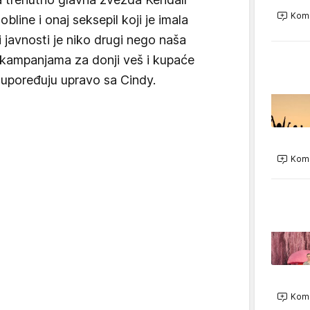
Kome
obline i onaj seksepil koji je imala
 javnosti je niko drugi nego naša
kampanjama za donji veš i kupaće
 upoređuju upravo sa Cindy.
Kome
Kome