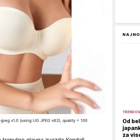
NAJNO
TRENDOV
eg v1.0 (using IJG JPEG v62), quality = 100
Od bel
japank
za vi
 trenutno glavna zvezda Kendall