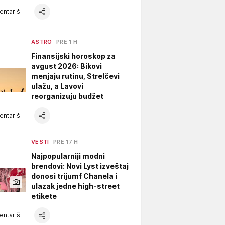
ntariši
ASTRO
PRE 1 H
Finansijski horoskop za
avgust 2026: Bikovi
menjaju rutinu, Strelčevi
ulažu, a Lavovi
reorganizuju budžet
ntariši
VESTI
PRE 17 H
Najpopularniji modni
brendovi: Novi Lyst izveštaj
donosi trijumf Chanela i
ulazak jedne high-street
etikete
ntariši