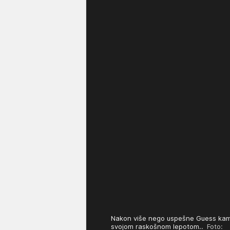
Nakon više nego uspešne Guess kamp
svojom raskošnom lepotom..
Foto: