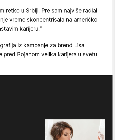
retko u Srbiji. Pre sam najviše radial
ednje vreme skoncentrisala na američko
stavim karijeru.“
grafija iz kampanje za brend Lisa
e pred Bojanom velika karijera u svetu