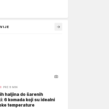
VIJE
I
PRE 9 MIN
ih haljina do šarenih
i: 6 komada koji su idealni
soke temperature