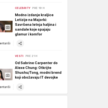
CELEBRITY
PRE 19 H
Modno izdanje kraljice
Letizije na Majorki:
Savršena letnja haljina i
sandale koje spajaju
glamur i komfor
ntariši
VESTI
PRE 21 H
Od Sabrine Carpenter do
Alexe Chung: Otkrijte
Shushu/Tong, modni brend
koji obožavaju IT devojke
ntariši