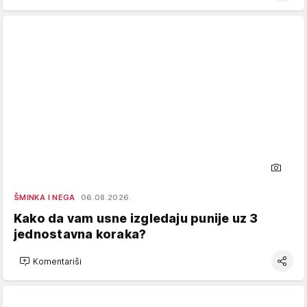
ŠMINKA I NEGA
06.08.2026.
Kako da vam usne izgledaju punije uz 3
jednostavna koraka?
Komentariši