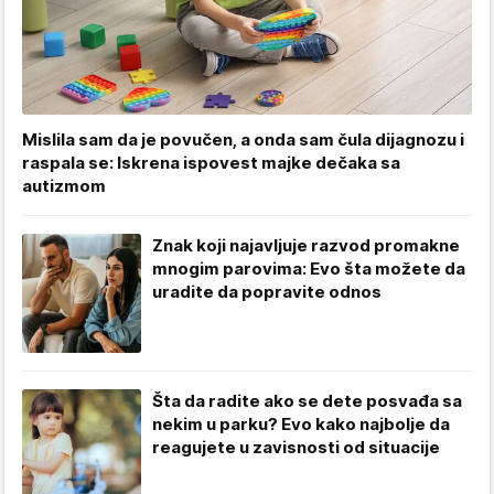
Mislila sam da je povučen, a onda sam čula dijagnozu i
raspala se: Iskrena ispovest majke dečaka sa
autizmom
Znak koji najavljuje razvod promakne
mnogim parovima: Evo šta možete da
uradite da popravite odnos
Šta da radite ako se dete posvađa sa
nekim u parku? Evo kako najbolje da
reagujete u zavisnosti od situacije