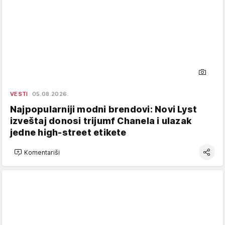
VESTI
05.08.2026.
Najpopularniji modni brendovi: Novi Lyst
izveštaj donosi trijumf Chanela i ulazak
jedne high-street etikete
Komentariši