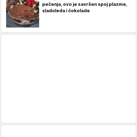
pečenja, ovo je savršen spoj plazme,
sladoleda i čokolade