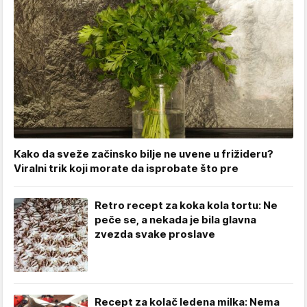
Kako da sveže začinsko bilje ne uvene u frižideru?
Viralni trik koji morate da isprobate što pre
Retro recept za koka kola tortu: Ne
peče se, a nekada je bila glavna
zvezda svake proslave
Recept za kolač ledena milka: Nema