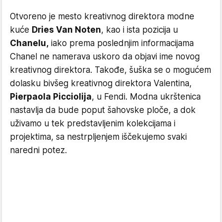
Otvoreno je mesto kreativnog direktora modne
kuće
Dries Van Noten
, kao i ista pozicija u
Chanelu,
iako prema poslednjim informacijama
Chanel ne namerava uskoro da objavi ime novog
kreativnog direktora. Takođe, šuška se o mogućem
dolasku bivšeg kreativnog direktora Valentina,
Pierpaola Picciolija
, u Fendi. Modna ukrštenica
nastavlja da bude poput šahovske ploče, a dok
uživamo u tek predstavljenim kolekcijama i
projektima, sa nestrpljenjem iščekujemo svaki
naredni potez.