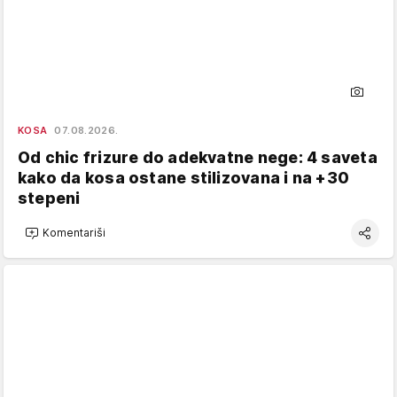
KOSA
07.08.2026.
Od chic frizure do adekvatne nege: 4 saveta
kako da kosa ostane stilizovana i na +30
stepeni
Komentariši