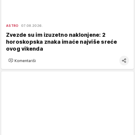
ASTRO
07.08.2026.
Zvezde su im izuzetno naklonjene: 2
horoskopska znaka imaće najviše sreće
ovog vikenda
Komentariši