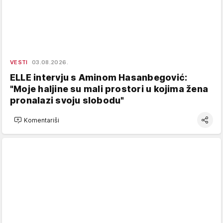
VESTI
03.08.2026.
ELLE intervju s Aminom Hasanbegović:
"Moje haljine su mali prostori u kojima žena
pronalazi svoju slobodu"
Komentariši