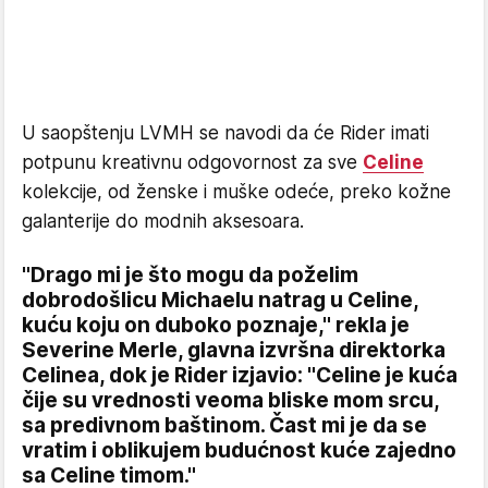
U saopštenju LVMH se navodi da će Rider imati
potpunu kreativnu odgovornost za sve
Celine
kolekcije, od ženske i muške odeće, preko kožne
galanterije do modnih aksesoara.
"Drago mi je što mogu da poželim
dobrodošlicu Michaelu natrag u Celine,
kuću koju on duboko poznaje," rekla je
Severine Merle, glavna izvršna direktorka
Celinea, dok je Rider izjavio: "Celine je kuća
čije su vrednosti veoma bliske mom srcu,
sa predivnom baštinom. Čast mi je da se
vratim i oblikujem budućnost kuće zajedno
sa Celine timom."