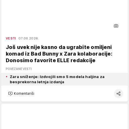
VESTI
07.08.2026.
Još uvek nije kasno da ugrabite omiljeni
komad iz Bad Bunny x Zara kolaboracije:
Donosimo favorite ELLE redakcije
POVEZANE VESTI
Zara sniženje: Izdvojili smo 5 modela haljina za
besprekorna letnja izdanja
Komentariši