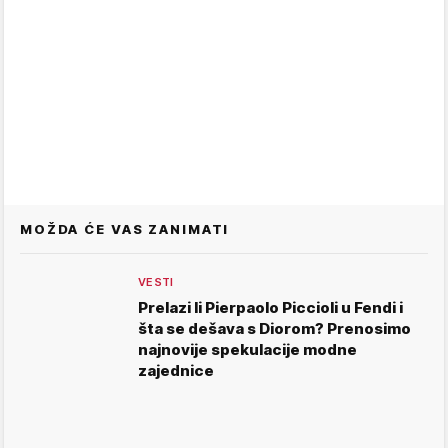
MOŽDA ĆE VAS ZANIMATI
VESTI
Prelazi li Pierpaolo Piccioli u Fendi i
šta se dešava s Diorom? Prenosimo
najnovije spekulacije modne
zajednice