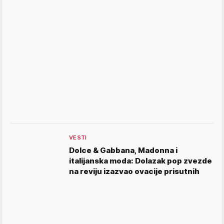
VESTI
Dolce & Gabbana, Madonna i
italijanska moda: Dolazak pop zvezde
na reviju izazvao ovacije prisutnih