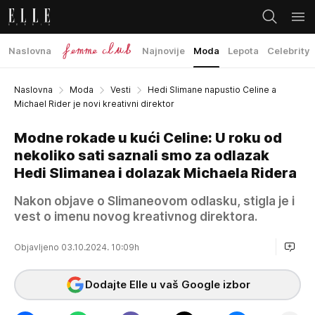
Naslovna
Najnovije
Moda
Lepota
Celebrity
Naslovna
Moda
Vesti
Hedi Slimane napustio Celine a
Michael Rider je novi kreativni direktor
Modne rokade u kući Celine: U roku od
nekoliko sati saznali smo za odlazak
Hedi Slimanea i dolazak Michaela Ridera
Nakon objave o Slimaneovom odlasku, stigla je i
vest o imenu novog kreativnog direktora.
Objavljeno 03.10.2024. 10:09h
Dodajte Elle u vaš Google izbor