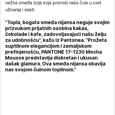
nežna smeđa boja koja prenosi naša čula u svet
uživanja i slasti.
"Topla, bogata smeđa nijansa neguje svojim
prizvukom prijatnih osobina kakaa,
čokolade i kafe, zadovoljavajući našu želju
za udobnošću", kažu iz Pantonea. "Prožeta
suptilnom elegancijom i zemaljskom
prefinjenošću, PANTONE 17-1230 Mocha
Mousse predstavlja diskretan i ukusan
dašak glamura. Ova smeđa nijansa obavija
nas svojom čulnom toplinom."