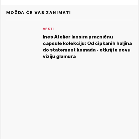
MOŽDA ĆE VAS ZANIMATI
VESTI
Ines Atelier lansira prazničnu
capsule kolekciju: Od čipkanih haljina
do statement komada - otkrijte novu
viziju glamura