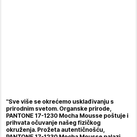
"Sve više se okrećemo usklađivanju s
prirodnim svetom. Organske prirode,
PANTONE 17-1230 Mocha Mousse poštuje i
prihvata očuvanje našeg fizičkog
okruženja. Prožeta autentičnošću,
PANTONE 17-1230 Mocha Mousse nalazi