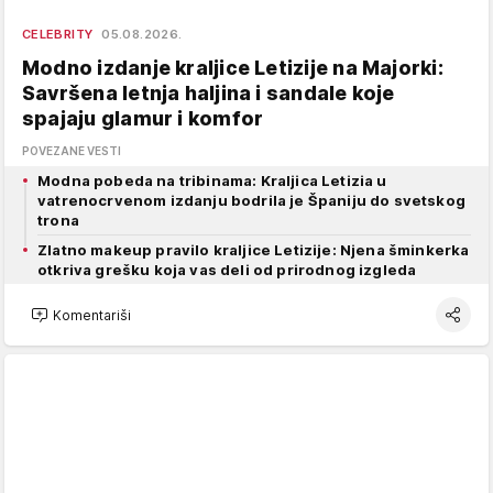
CELEBRITY
05.08.2026.
Modno izdanje kraljice Letizije na Majorki:
Savršena letnja haljina i sandale koje
spajaju glamur i komfor
POVEZANE VESTI
Modna pobeda na tribinama: Kraljica Letizia u
vatrenocrvenom izdanju bodrila je Španiju do svetskog
trona
Zlatno makeup pravilo kraljice Letizije: Njena šminkerka
otkriva grešku koja vas deli od prirodnog izgleda
Komentariši