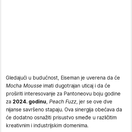
Gledajući u budućnost, Eiseman je uverena da će
Mocha Mousse
imati dugotrajan uticaj i da će
proširiti interesovanje za Pantoneovu boju godine
za
2024. godinu
,
Peach Fuzz
, jer se ove dve
nijanse savršeno stapaju. Ova sinergija obećava da
će dodatno osnažiti prisustvo smeđe u različitim
kreativnim i industrijskim domenima.