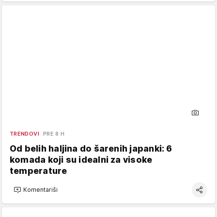
TRENDOVI
PRE 8 H
Od belih haljina do šarenih japanki: 6
komada koji su idealni za visoke
temperature
Komentariši