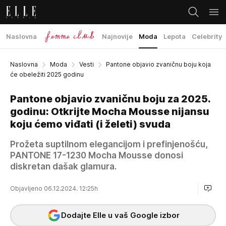
Naslovna
Najnovije
Moda
Lepota
Celebrity
Naslovna
Moda
Vesti
Pantone objavio zvaničnu boju koja
će obeležiti 2025 godinu
Pantone objavio zvaničnu boju za 2025.
godinu: Otkrijte Mocha Mousse nijansu
koju ćemo viđati (i želeti) svuda
Prožeta suptilnom elegancijom i prefinjenošću,
PANTONE 17-1230 Mocha Mousse donosi
diskretan dašak glamura.
Objavljeno 06.12.2024. 12:25h
Dodajte Elle u vaš Google izbor