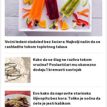
Voćni ledeni sladoled bez šećera: Najbolji način da se
rashladite tokom toplotnog talasa
Kako da se šlag ne razliva tokom
vrućina? Poslastičari mu obavezno
dodaju 1 kremasti sastojak
Evo kako da napravite starinsku
šljivopitu bez kora: Toliko je sočna da
ćete je jesti kašikom