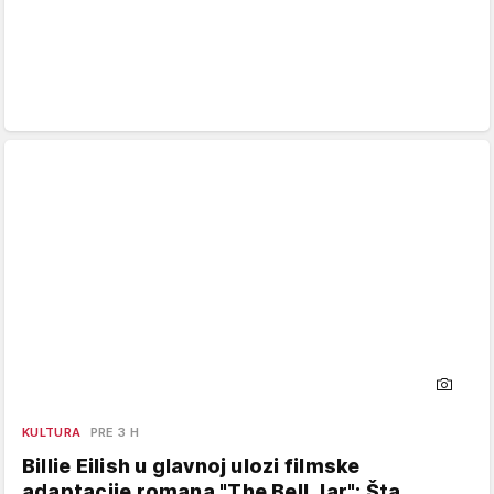
KULTURA
PRE 3 H
Billie Eilish u glavnoj ulozi filmske
adaptacije romana "The Bell Jar": Šta