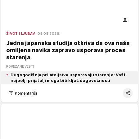
ŽIVOT I LJUBAV
05.08.2026.
Jedna japanska studija otkriva da ova naša
omiljena navika zapravo usporava proces
starenja
POVEZANE VESTI
Dugogodišnja prijateljstva usporavaju starenje: Vaši
najbolji prijatelji mogu biti ključ dugovečnosti
Komentariši