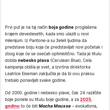
Prvi put je na taj način
boja godine
proglašena
krajem devedesetih, kada smo ulazili u novi
milenijum. Iz Pantone-a su želeli ljudima da
predstave boju koja će predstavljati novi početak i
zbog koje će se osećati optimistično. Tada je titulu
dobila
nebesko plava
(Cerulean Blue). Cela
kampanja obišla je svet, a izvršna direktorka
Leatrice Eiseman zaključila je da bi ovu praksu
trebalo ponavljati svake godine.
Od 2000. godine i nebesko plave, čak 24 različite
boje ponele su titulu boje godine, a za
2025.
godinu
to će biti
Mocha Mousse
– evokativna,