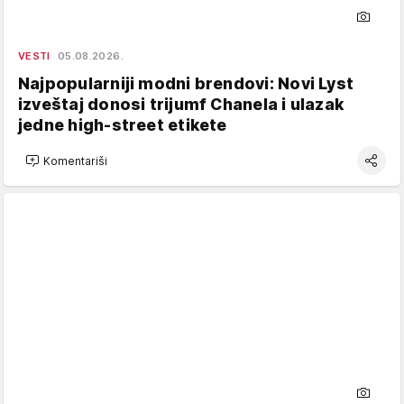
VESTI
05.08.2026.
Najpopularniji modni brendovi: Novi Lyst
izveštaj donosi trijumf Chanela i ulazak
jedne high-street etikete
Komentariši