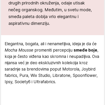
drugih prirodnih okruženja, odaje utisak
nečeg organskog. Međutim, u svetu mode,
smeđa paleta dobija vrlo elegantnu i
aspirativnu dimenziju.
Elegantna, bogata, ali i nenametljiva, ideja je da će
Mocha Mousse
promeniti percepciju
smeđe boje
,
koja je često viđena kao skromna i neupadljiva. Ova
nijansa već je deo ekskluzivnih kolekcija kroz
saradnje sa brendovima poput Motorola, Joybird
fabrics, Pura, Wix Studio, Libratone, Spoonflower,
Ipsy, Society6 i Ultrafabrics.