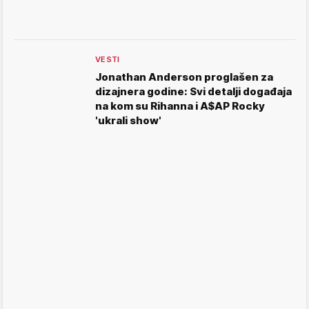
VESTI
Jonathan Anderson proglašen za
dizajnera godine: Svi detalji događaja
na kom su Rihanna i A$AP Rocky
'ukrali show'