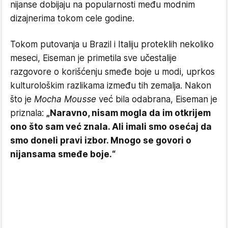
nijanse dobijaju na popularnosti među modnim
dizajnerima tokom cele godine.
Tokom putovanja u Brazil i Italiju proteklih nekoliko
meseci, Eiseman je primetila sve učestalije
razgovore o korišćenju smeđe boje u modi, uprkos
kulturološkim razlikama između tih zemalja. Nakon
što je
Mocha Mousse
već bila odabrana, Eiseman je
priznala:
„Naravno, nisam mogla da im otkrijem
ono što sam već znala. Ali imali smo osećaj da
smo doneli pravi izbor. Mnogo se govori o
nijansama smeđe boje.“