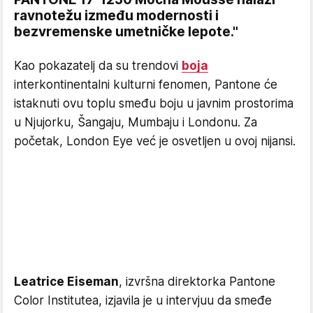
ravnotežu između modernosti i
bezvremenske umetničke lepote."
Kao pokazatelj da su trendovi
boja
interkontinentalni kulturni fenomen, Pantone će
istaknuti ovu toplu smeđu boju u javnim prostorima
u Njujorku, Šangaju, Mumbaju i Londonu. Za
početak, London Eye već je osvetljen u ovoj nijansi.
Leatrice Eiseman
, izvršna direktorka Pantone
Color Institutea, izjavila je u intervjuu da smeđe