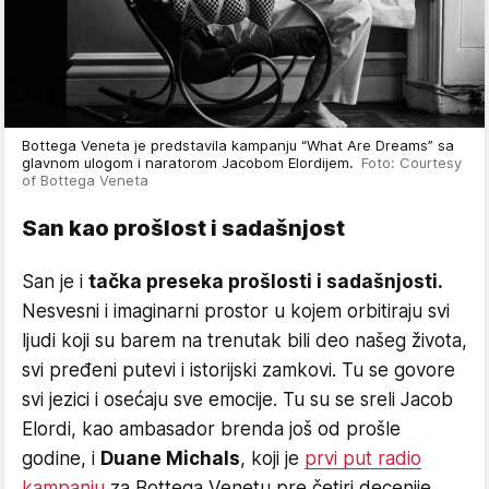
Bottega Veneta je predstavila kampanju “What Are Dreams” sa
glavnom ulogom i naratorom Jacobom Elordijem.
Foto: Courtesy
of Bottega Veneta
San kao prošlost i sadašnjost
San je i
tačka preseka prošlosti i sadašnjosti.
Nesvesni i imaginarni prostor u kojem orbitiraju svi
ljudi koji su barem na trenutak bili deo našeg života,
svi pređeni putevi i istorijski zamkovi. Tu se govore
svi jezici i osećaju sve emocije. Tu su se sreli Jacob
Elordi, kao ambasador brenda još od prošle
godine, i
Duane Michals
, koji je
prvi put radio
kampanju
za Bottega Venetu pre četiri decenije,