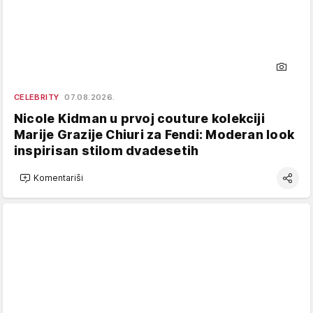
CELEBRITY
07.08.2026.
Nicole Kidman u prvoj couture kolekciji
Marije Grazije Chiuri za Fendi: Moderan look
inspirisan stilom dvadesetih
Komentariši