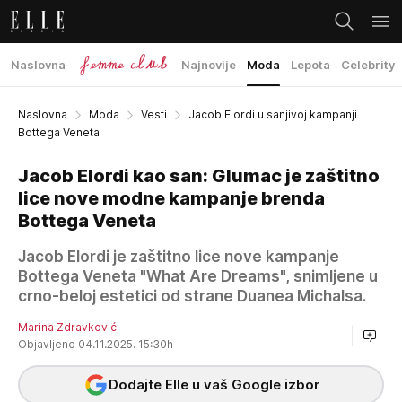
Naslovna
Najnovije
Moda
Lepota
Celebrity
Naslovna
Moda
Vesti
Jacob Elordi u sanjivoj kampanji
Bottega Veneta
Jacob Elordi kao san: Glumac je zaštitno
lice nove modne kampanje brenda
Bottega Veneta
Jacob Elordi je zaštitno lice nove kampanje
Bottega Veneta "What Are Dreams", snimljene u
crno-beloj estetici od strane Duanea Michalsa.
Marina Zdravković
Objavljeno 04.11.2025. 15:30h
Dodajte Elle u vaš Google izbor