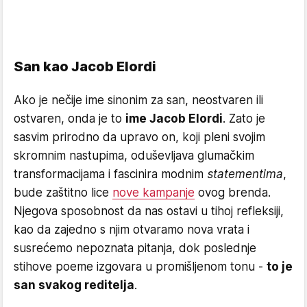
San kao Jacob Elordi
Ako je nečije ime sinonim za san, neostvaren ili
ostvaren, onda je to
ime Jacob Elordi
. Zato je
sasvim prirodno da upravo on, koji pleni svojim
skromnim nastupima, oduševljava glumačkim
transformacijama i fascinira modnim
statementima
,
bude zaštitno lice
nove kampanje
ovog brenda.
Njegova sposobnost da nas ostavi u tihoj refleksiji,
kao da zajedno s njim otvaramo nova vrata i
susrećemo nepoznata pitanja, dok poslednje
stihove poeme izgovara u promišljenom tonu -
to je
san svakog reditelja
.