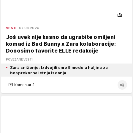
VESTI
07.08.2026.
Još uvek nije kasno da ugrabite omiljeni
komad iz Bad Bunny x Zara kolaboracije:
Donosimo favorite ELLE redakcije
POVEZANE VESTI
Zara sniženje: Izdvojili smo 5 modela haljina za
besprekorna letnja izdanja
Komentariši