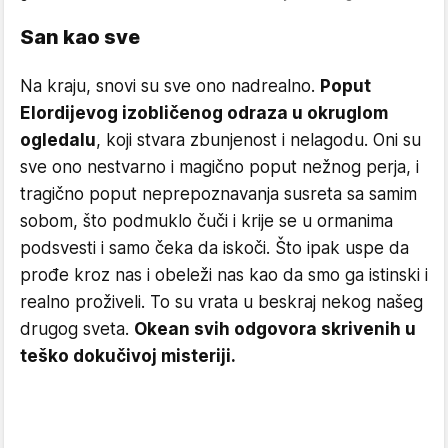
San kao sve
Na kraju, snovi su sve ono nadrealno.
Poput
Elordijevog izobličenog odraza u okruglom
ogledalu
, koji stvara zbunjenost i nelagodu. Oni su
sve ono nestvarno i magično poput nežnog perja, i
tragično poput neprepoznavanja susreta sa samim
sobom, što podmuklo čuči i krije se u ormanima
podsvesti i samo čeka da iskoči. Što ipak uspe da
prođe kroz nas i obeleži nas kao da smo ga istinski i
realno proživeli. To su vrata u beskraj nekog našeg
drugog sveta.
Okean svih odgovora skrivenih u
teško dokučivoj misteriji.