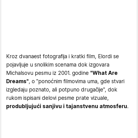
Kroz dvanaest fotografija i kratki film, Elordi se
pojavljuje u snolikim scenama dok izgovara
Michalsovu pesmu iz 2001. godine
"What Are
Dreams"
, o "ponoćnim filmovima uma, gde stvari
izgledaju poznato, ali potpuno drugačije", dok
rukom ispisani delovi pesme prate vizuale,
produbljujući sanjivu i tajanstvenu atmosferu
.