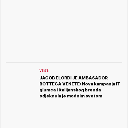
VESTI
JACOB ELORDI JE AMBASADOR
BOTTEGA VENETE: Nova kampanja IT
glumca i italijanskog brenda
odjeknula je modnim svetom