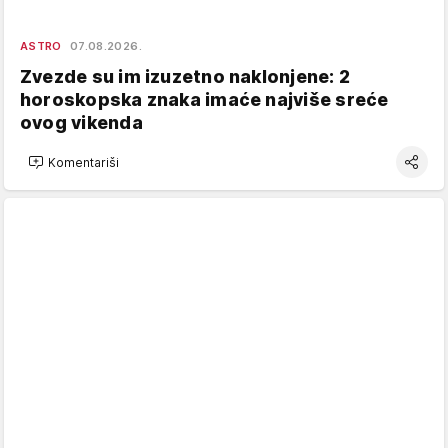
ASTRO
07.08.2026.
Zvezde su im izuzetno naklonjene: 2
horoskopska znaka imaće najviše sreće
ovog vikenda
Komentariši