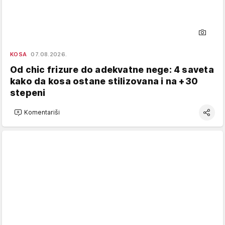
KOSA
07.08.2026.
Od chic frizure do adekvatne nege: 4 saveta
kako da kosa ostane stilizovana i na +30
stepeni
Komentariši