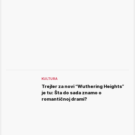
KULTURA
Trejler za novi “Wuthering Heights”
je tu: Šta do sada znamo o
romantičnoj drami?