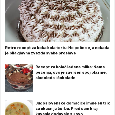
Retro recept za koka kola tortu: Ne peče se, a nekada
je bila glavna zvezda svake proslave
Recept za kolač ledena milka: Nema
pečenja, ovo je savršen spoj plazme,
sladoleda i čokolade
Jugoslovenske domaćice imale su trik
za ukusniju čorbu: Pred sam kraj
kuvanja dodavale su ovo