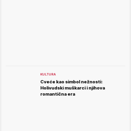
KULTURA
Cveće kao simbol nežnosti:
Holivudski muškarci i njihova
romantična era