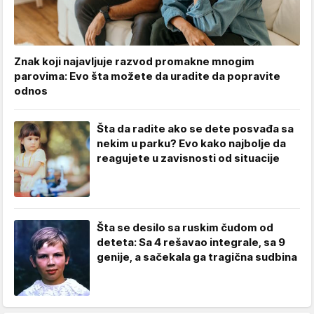
Znak koji najavljuje razvod promakne mnogim
parovima: Evo šta možete da uradite da popravite
odnos
Šta da radite ako se dete posvađa sa
nekim u parku? Evo kako najbolje da
reagujete u zavisnosti od situacije
Šta se desilo sa ruskim čudom od
deteta: Sa 4 rešavao integrale, sa 9
genije, a sačekala ga tragična sudbina