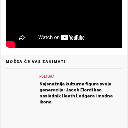
MOŽDA ĆE VAS ZANIMATI
KULTURA
Najsnažnija kulturna figura svoje
generacije: Jacob Elordi kao
naslednik Heath Ledgera i modna
ikona