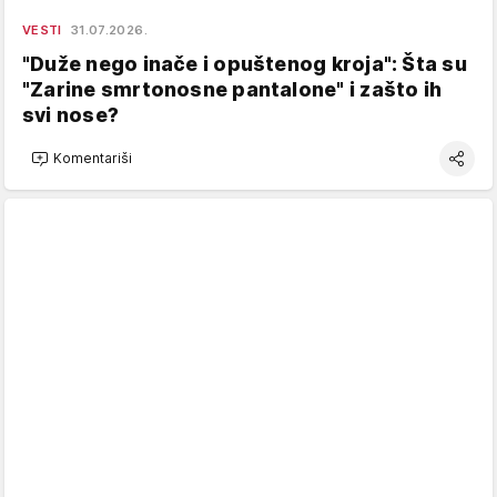
VESTI
31.07.2026.
"Duže nego inače i opuštenog kroja": Šta su
"Zarine smrtonosne pantalone" i zašto ih
svi nose?
Komentariši