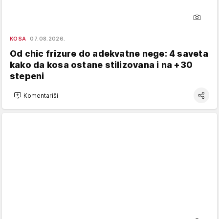
KOSA
07.08.2026.
Od chic frizure do adekvatne nege: 4 saveta
kako da kosa ostane stilizovana i na +30
stepeni
Komentariši