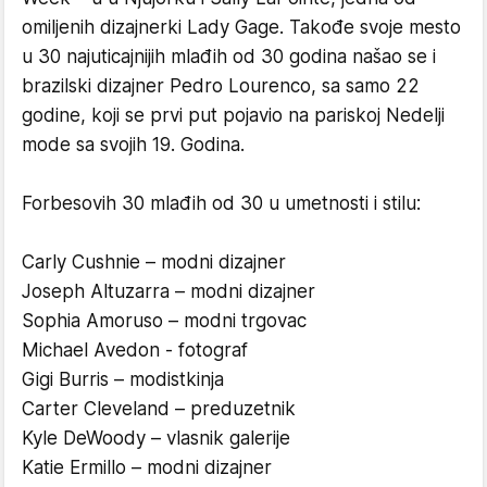
omiljenih dizajnerki Lady Gage. Takođe svoje mesto
u 30 najuticajnijih mlađih od 30 godina našao se i
brazilski dizajner Pedro Lourenco, sa samo 22
godine, koji se prvi put pojavio na pariskoj Nedelji
mode sa svojih 19. Godina.
Forbesovih 30 mlađih od 30 u umetnosti i stilu:
Carly Cushnie – modni dizajner
Joseph Altuzarra – modni dizajner
Sophia Amoruso – modni trgovac
Michael Avedon - fotograf
Gigi Burris – modistkinja
Carter Cleveland – preduzetnik
Kyle DeWoody – vlasnik galerije
Katie Ermillo – modni dizajner