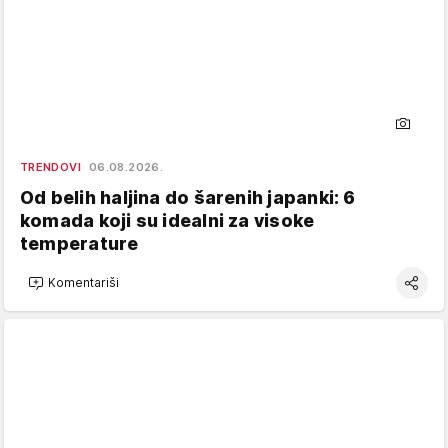
TRENDOVI
06.08.2026.
Od belih haljina do šarenih japanki: 6
komada koji su idealni za visoke
temperature
Komentariši