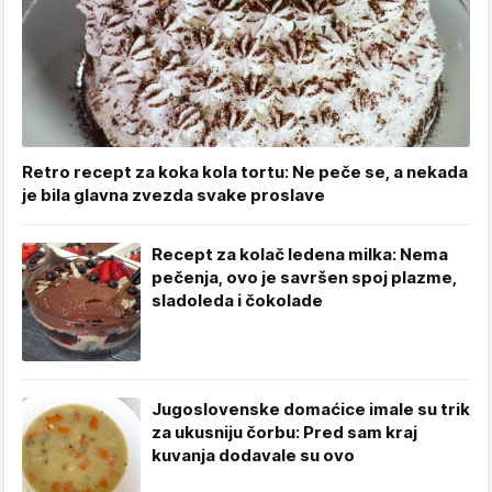
Retro recept za koka kola tortu: Ne peče se, a nekada
je bila glavna zvezda svake proslave
Recept za kolač ledena milka: Nema
pečenja, ovo je savršen spoj plazme,
sladoleda i čokolade
Jugoslovenske domaćice imale su trik
za ukusniju čorbu: Pred sam kraj
kuvanja dodavale su ovo