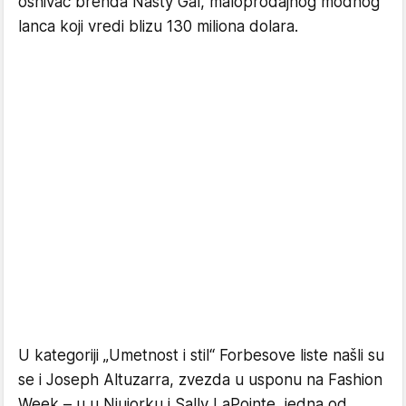
osnivač brenda Nasty Gal, maloprodajnog modnog
lanca koji vredi blizu 130 miliona dolara.
U kategoriji „Umetnost i stil“ Forbesove liste našli su
se i Joseph Altuzarra, zvezda u usponu na Fashion
Week – u u Njujorku i Sally LaPointe, jedna od