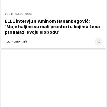
VESTI
03.08.2026.
ELLE intervju s Aminom Hasanbegović:
"Moje haljine su mali prostori u kojima žena
pronalazi svoju slobodu"
Komentariši