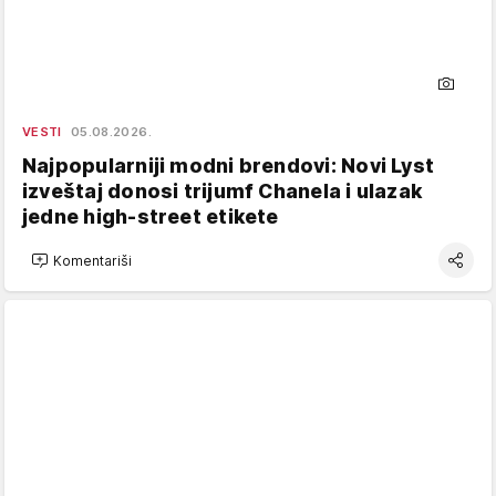
VESTI
05.08.2026.
Najpopularniji modni brendovi: Novi Lyst
izveštaj donosi trijumf Chanela i ulazak
jedne high-street etikete
Komentariši