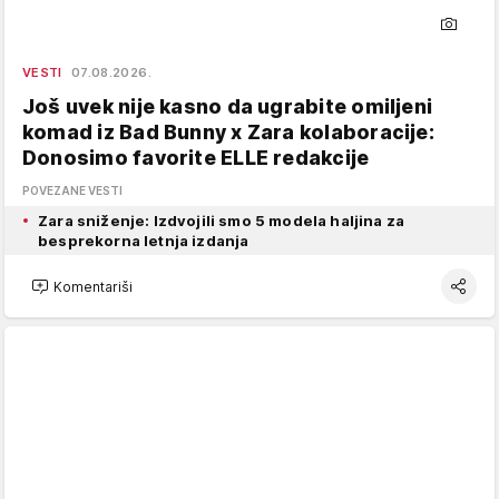
VESTI
07.08.2026.
Još uvek nije kasno da ugrabite omiljeni
komad iz Bad Bunny x Zara kolaboracije:
Donosimo favorite ELLE redakcije
POVEZANE VESTI
Zara sniženje: Izdvojili smo 5 modela haljina za
besprekorna letnja izdanja
Komentariši