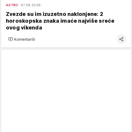
ASTRO
07.08.2026.
Zvezde su im izuzetno naklonjene: 2
horoskopska znaka imaće najviše sreće
ovog vikenda
Komentariši