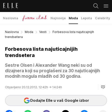
Naslovna
Najnovije
Moda
Lepota
Celebrity
Naslovna
Moda
Vesti
Forbesova lista najuticajnijih
trendsetera
Forbesova lista najuticajnijih
trendsetera
Sestre Olsen i Alexander Wang neki su od
dizajnera koji su proglašeni za 30 najuticajnijih
modnih mogula mlađih od 30 godina.
Objavljeno 20.12.2012. 12:42h
→ 14:24h
Dodajte Elle u vaš Google izbor