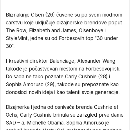
Bliznakinje Olsen (26) čuvene su po svom modnom
carstvu koje uključuje dizajnerske brendove poput
The Row, Elizabeth and James, Olsenboye i
StyleMint, jedne su od Forbesovih top "30 under
30".
I kreativni direktor Balenciage, Alexander Wang
takođe je počastvovan mestom na Forbesovoj listi.
Do sada ne tako poznate Carly Cushnie (28) i
Sophia Amoruso (29), takođe su prepoznate kao
donosioci novih ideja i kao talenti svoje generacije.
Dizajnerka i jedna od osnivača brenda Cushnie et
Ochs, Carly Cushnie brinula se za izgled prve dame
SAD – a, Michelle Obama. Sophia Amoruso je