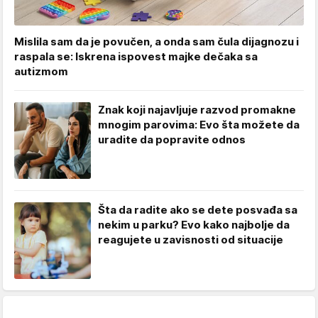
Mislila sam da je povučen, a onda sam čula dijagnozu i
raspala se: Iskrena ispovest majke dečaka sa
autizmom
Znak koji najavljuje razvod promakne
mnogim parovima: Evo šta možete da
uradite da popravite odnos
Šta da radite ako se dete posvađa sa
nekim u parku? Evo kako najbolje da
reagujete u zavisnosti od situacije