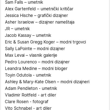
Sam Falls – umetnik
Alex Gartenfeld – umetnički kritičar
Jessica Hische – grafički dizajner
Asher Israelow – dizajner nameštaja
JR – umetnik
Jacob Kassay – umetnik
Eric & Susan Gregg Koger – modni trgovci
Sally LaPointe – modni dizajner
Max Levai – vlasnik galerije
Pedro Lourenco – modni dizajner
Leandra Medine – modni bloger
Toyin Odutola - umetnik
Ashley & Mary-Kate Olsen – modni dizajneri
Adam Pendleton - umetnik
Vladimir Roitfeld - art diler
Clare Rosen - fotograf
Vito Schnabel - art diler