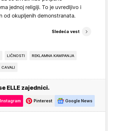
 jednoj religiji. To je uvredljivo i
an od okupljenih demonstranata.
Sledeća vest
E
LIČNOSTI
REKLAMNA KAMPANJA
 CAVALI
se ELLE zajednici.
Instagram
Pinterest
Google News