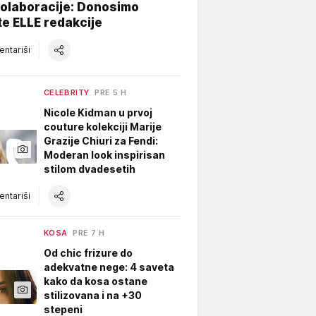
kolaboracije: Donosimo
te ELLE redakcije
ntariši
CELEBRITY
PRE 5 H
Nicole Kidman u prvoj
couture kolekciji Marije
Grazije Chiuri za Fendi:
Moderan look inspirisan
stilom dvadesetih
ntariši
KOSA
PRE 7 H
Od chic frizure do
adekvatne nege: 4 saveta
kako da kosa ostane
stilizovana i na +30
stepeni