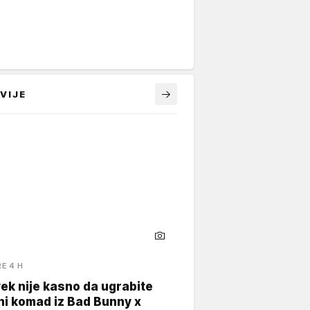
VIJE
RE 4 H
ek nije kasno da ugrabite
ni komad iz Bad Bunny x