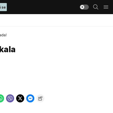
i se
ada!
kala