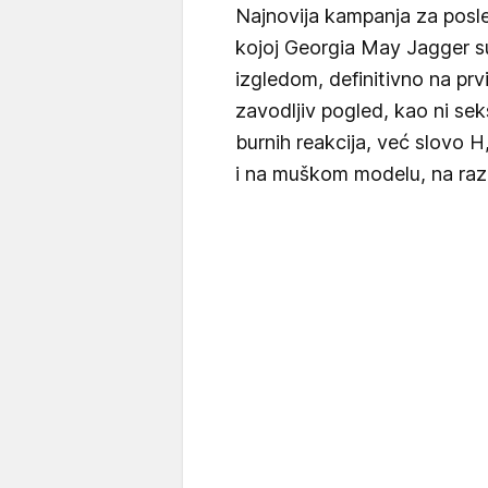
Najnovija kampanja za posledj
kojoj Georgia May Jagger su
izgledom, definitivno na prv
zavodljiv pogled, kao ni se
burnih reakcija, već slovo H
i na muškom modelu, na razl