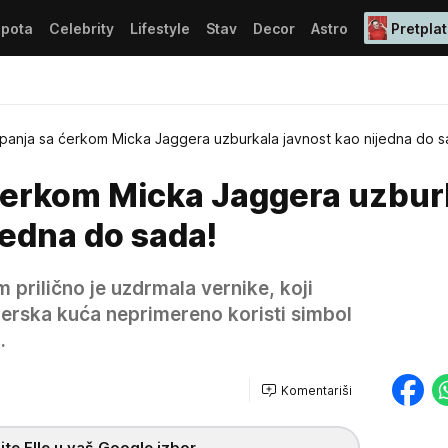
epota
Celebrity
Lifestyle
Stav
Decor
Astro
Pretplat
anja sa ćerkom Micka Jaggera uzburkala javnost kao nijedna do s
erkom Micka Jaggera uzbur
jedna do sada!
prilično je uzdrmala vernike, koji
jnerska kuća neprimereno koristi simbol
.
Komentariši
te Elle u vaš Google izbor