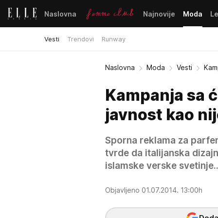
Naslovna
Najnovije
Moda
L
Vesti
Trendovi
Runway
Naslovna
Moda
Vesti
Kamp
Kampanja sa ć
javnost kao ni
Sporna reklama za parfem 
tvrde da italijanska diza
islamske verske svetinje..
Objavljeno 01.07.2014. 13:00h
Dodaj