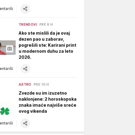
ntariši
TRENDOVI
PRE 8 H
Ako ste mislili da je ovaj
dezen pao u zaborav,
pogrešili ste: Karirani print
u modernom duhu za leto
2026.
ntariši
ASTRO
PRE 10 H
Zvezde su im izuzetno
naklonjene: 2 horoskopska
znaka imaće najviše sreće
ovog vikenda
ntariši