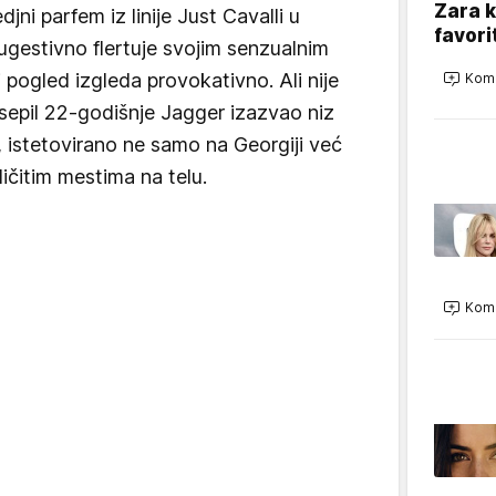
Zara 
ni parfem iz linije Just Cavalli u
favori
gestivno flertuje svojim senzualnim
i pogled izgleda provokativno. Ali nije
Kome
ksepil 22-godišnje Jagger izazvao niz
, istetovirano ne samo na Georgiji već
ičitim mestima na telu.
Kome