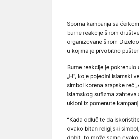
Sporna kampanja sa ćerkom 
burne reakcije širom društve
organizovane širom Dizeldo
u kojima je prvobitno pušte
Burne reakcije je pokrenulo 
„H“, koje pojedini islamski v
simbol korena arapske reči„A
islamskog sufizma zahteva 
ukloni iz pomenute kampanj
“Kada odlučite da iskoristi
ovako bitan religijski simbol
dobit, to može samo ovako 