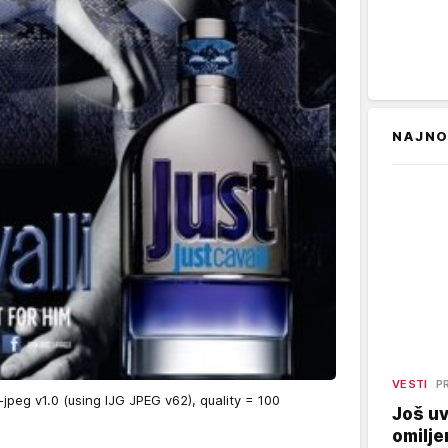
NAJNO
VESTI
P
eg v1.0 (using IJG JPEG v62), quality = 100
Još uv
omilje