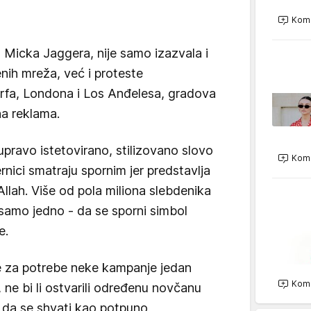
Kome
Micka Jaggera, nije samo izazvala i
nih mreža, već i proteste
rfa, Londona i Los Anđelesa, gradova
na reklama.
upravo istetovirano, stilizovano slovo
Kome
ernici smatraju spornim jer predstavlja
llah. Više od pola miliona slebdenika
samo jedno - da se sporni simbol
e.
te za potrebe neke kampanje jedan
Kome
, ne bi li ostvarili određenu novčanu
da se shvati kao potpuno