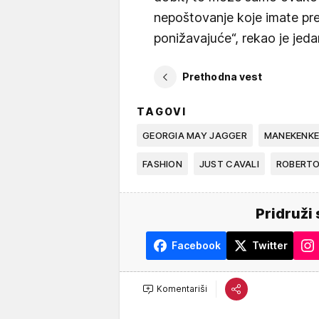
nepoštovanje koje imate prema
ponižavajuće“, rekao je jed
Prethodna vest
TAGOVI
GEORGIA MAY JAGGER
MANEKENK
FASHION
JUST CAVALI
ROBERTO
Pridruži 
Facebook
Twitter
Komentariši