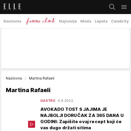
Naslovna
Najnovije
Moda
Lepota
Celebrity
Naslovna
Martina Rafaeli
Martina Rafaeli
GASTRO
4.8.2022.
AVOKADO TOST S JAJIMA JE
NAJBOLJI DORUČAK ZA 365 DANA U
GODINI: Zapišite ovaj recept koji će
vas dugo držati sitima