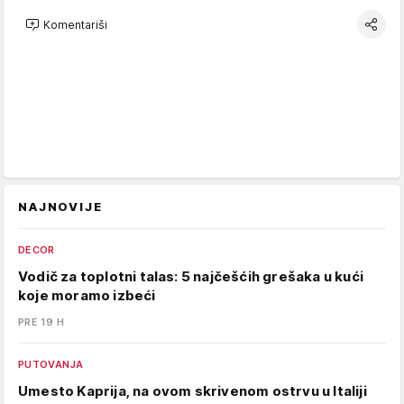
Komentariši
NAJNOVIJE
DECOR
Vodič za toplotni talas: 5 najčešćih grešaka u kući
koje moramo izbeći
PRE 19 H
PUTOVANJA
Umesto Kaprija, na ovom skrivenom ostrvu u Italiji