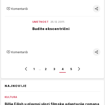
Komentariši
UMETNOST
25.12.2011.
Budite ekscentrični
Komentariši
1
…
2
3
4
5
NAJNOVIJE
KULTURA
Billie Eilish u glavnoj ulozi filmske adaptacije romana