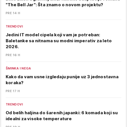
"The Bell Jar": Šta znamo o novom projektu?
PRE 14 H
TRENDOVI
Jedini IT model cipela koji vam je potreban:
Baletanke sa nitnama su modni imperativ za leto
2026.
PRE 16 H
ŠMINKA I NEGA
Kako da vam usne izgledaju punije uz 3 jednostavna
koraka?
PRE 17 H
TRENDOVI
Od belih haljina do šarenih japanki: 6 komada koji su
idealni za visoke temperature