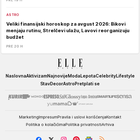
PRE 19 H
ASTRO
Veliki finansijski horoskop za avgust 2026: Bikovi
menjaju rutinu, Strelčevi ulažu, Lavovi reorganizuju
budžet
PRE 20 H
Elle
Naslovna
Aktivizam
Najnovije
Moda
Lepota
Celebrity
Lifestyle
Stav
Decor
Astro
Pretplati se
Marketing
Impresum
Pravila i uslovi korišćenja
Kontakt
Politika o kolačićima
Politika privatnosti
Arhiva