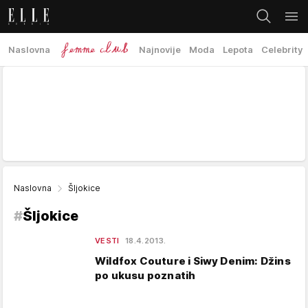
Naslovna
Najnovije
Moda
Lepota
Celebrity
Naslovna
Šljokice
#
Šljokice
VESTI
18.4.2013.
Wildfox Couture i Siwy Denim: Džins
po ukusu poznatih