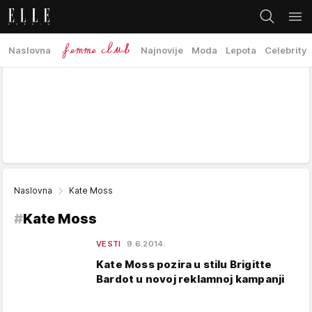
Naslovna
Najnovije
Moda
Lepota
Celebrity
Naslovna
Kate Moss
#
Kate Moss
VESTI
9.6.2014.
Kate Moss pozira u stilu Brigitte
Bardot u novoj reklamnoj kampanji