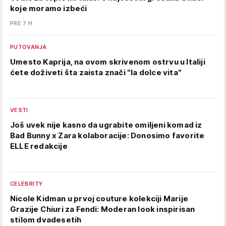
koje moramo izbeći
PRE 7 H
PUTOVANJA
Umesto Kaprija, na ovom skrivenom ostrvu u Italiji
ćete doživeti šta zaista znači "la dolce vita"
VESTI
Još uvek nije kasno da ugrabite omiljeni komad iz
Bad Bunny x Zara kolaboracije: Donosimo favorite
ELLE redakcije
CELEBRITY
Nicole Kidman u prvoj couture kolekciji Marije
Grazije Chiuri za Fendi: Moderan look inspirisan
stilom dvadesetih