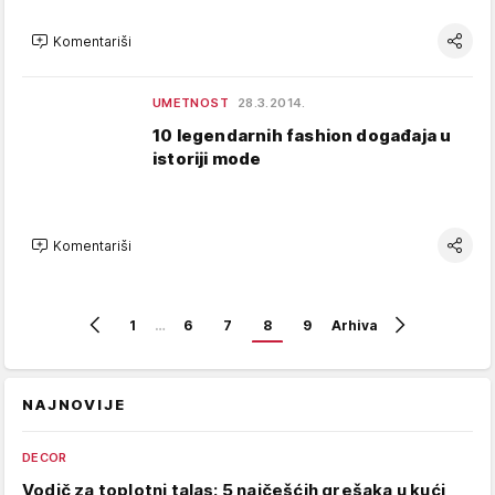
Komentariši
UMETNOST
28.3.2014.
10 legendarnih fashion događaja u
istoriji mode
Komentariši
1
…
6
7
8
9
Arhiva
NAJNOVIJE
DECOR
Vodič za toplotni talas: 5 najčešćih grešaka u kući