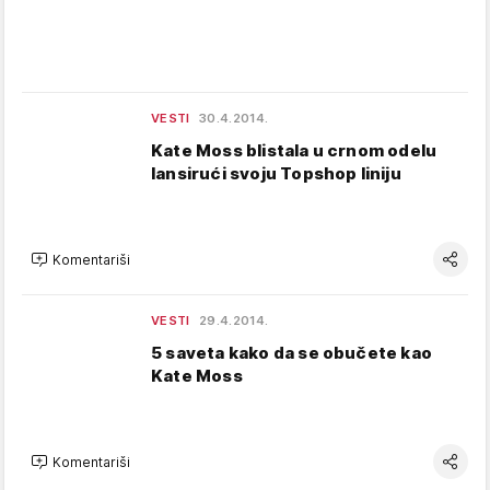
VESTI
30.4.2014.
Kate Moss blistala u crnom odelu
lansirući svoju Topshop liniju
Komentariši
VESTI
29.4.2014.
5 saveta kako da se obučete kao
Kate Moss
Komentariši