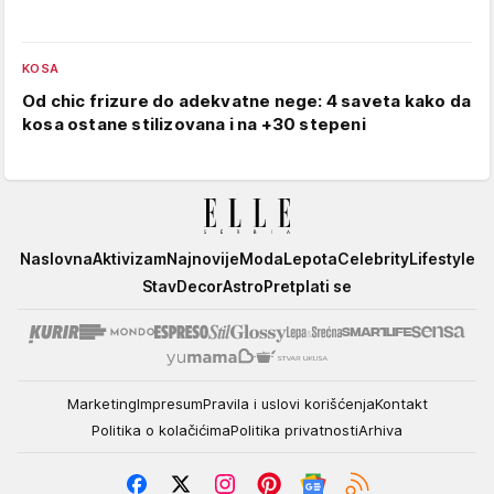
KOSA
Od chic frizure do adekvatne nege: 4 saveta kako da
kosa ostane stilizovana i na +30 stepeni
Elle
Naslovna
Aktivizam
Najnovije
Moda
Lepota
Celebrity
Lifestyle
Stav
Decor
Astro
Pretplati se
Marketing
Impresum
Pravila i uslovi korišćenja
Kontakt
Politika o kolačićima
Politika privatnosti
Arhiva