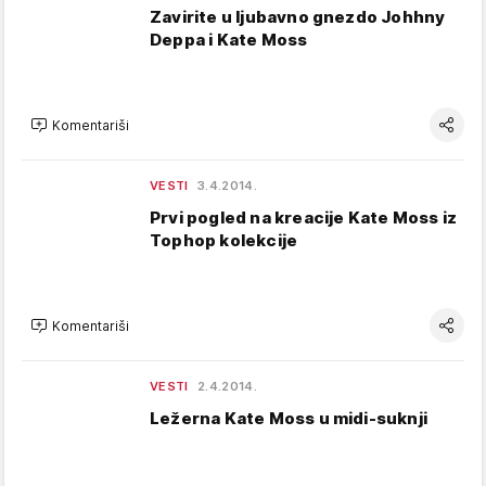
Zavirite u ljubavno gnezdo Johhny
Deppa i Kate Moss
Komentariši
VESTI
3.4.2014.
Prvi pogled na kreacije Kate Moss iz
Tophop kolekcije
Komentariši
VESTI
2.4.2014.
Ležerna Kate Moss u midi-suknji