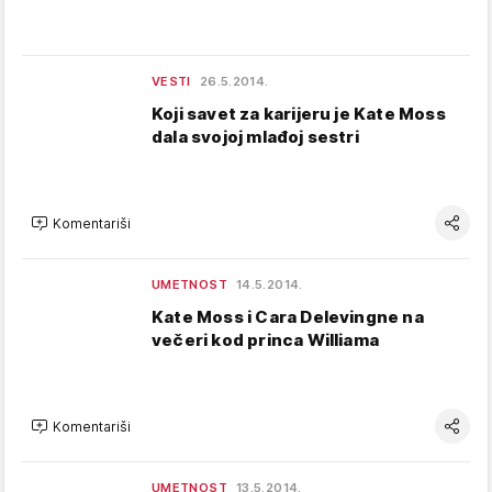
VESTI
26.5.2014.
Koji savet za karijeru je Kate Moss
dala svojoj mlađoj sestri
Komentariši
UMETNOST
14.5.2014.
Kate Moss i Cara Delevingne na
večeri kod princa Williama
Komentariši
UMETNOST
13.5.2014.