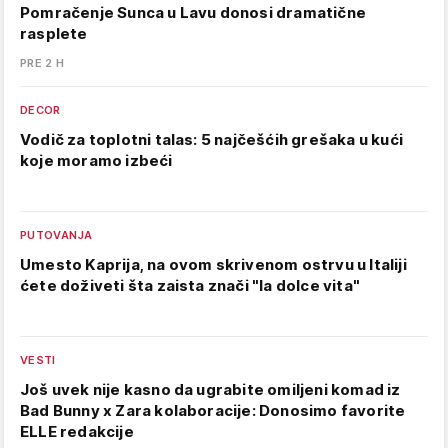
Pomračenje Sunca u Lavu donosi dramatične
rasplete
PRE 2 H
DECOR
Vodič za toplotni talas: 5 najčešćih grešaka u kući
koje moramo izbeći
PUTOVANJA
Umesto Kaprija, na ovom skrivenom ostrvu u Italiji
ćete doživeti šta zaista znači "la dolce vita"
VESTI
Još uvek nije kasno da ugrabite omiljeni komad iz
Bad Bunny x Zara kolaboracije: Donosimo favorite
ELLE redakcije