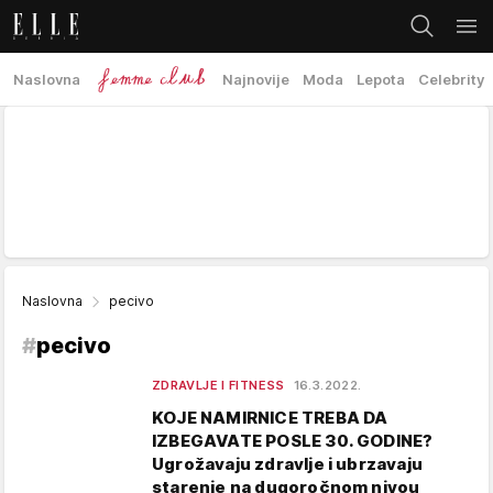
Naslovna
Najnovije
Moda
Lepota
Celebrity
Naslovna
pecivo
#
pecivo
ZDRAVLJE I FITNESS
16.3.2022.
KOJE NAMIRNICE TREBA DA
IZBEGAVATE POSLE 30. GODINE?
Ugrožavaju zdravlje i ubrzavaju
starenje na dugoročnom nivou