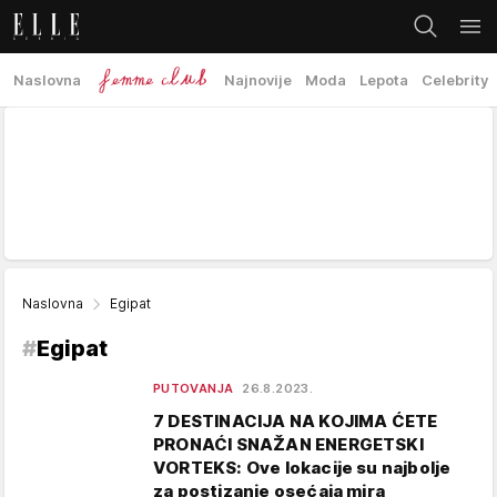
Naslovna
Najnovije
Moda
Lepota
Celebrity
Naslovna
Egipat
#
Egipat
PUTOVANJA
26.8.2023.
7 DESTINACIJA NA KOJIMA ĆETE
PRONAĆI SNAŽAN ENERGETSKI
VORTEKS: Ove lokacije su najbolje
za postizanje osećaja mira