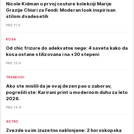
Nicole Kidman u prvoj couture kolekciji Marije
Grazije Chiuri za Fendi: Moderan look inspirisan
stilom dvadesetih
PRE 11 H
KOSA
Od chic frizure do adekvatne nege: 4 saveta kako da
kosa ostane stilizovana i na +30 stepeni
PRE 13 H
TRENDOVI
Ako ste mislili da je ovaj dezen pao u zaborav,
pogrešili ste: Karirani print u modernom duhu za leto
2026.
PRE 14 H
ASTRO
Zvezde su im izuzetno naklonjene: 2 horoskopska