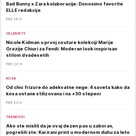
Bad Bunny x Zara kolaboracije: Donosimo favorite
ELLE redakcije
PRE 19 H
CELEBRITY
Nicole Kidman u prvoj couture kolekciji Marije
Grazije Chiuri za Fendi: Moderan look inspirisan
stilom dvadesetih
PRE 20 H
KOSA
Od chic frizure do adekvatne nege: 4 saveta kako da
kosa ostane stilizovana i na +30 stepeni
PRE 22 H
TRENDOVI
Ako ste mislili da je ovaj dezen pao u zaborav,
pogrešili ste: Karirani print u modernom duhu za leto