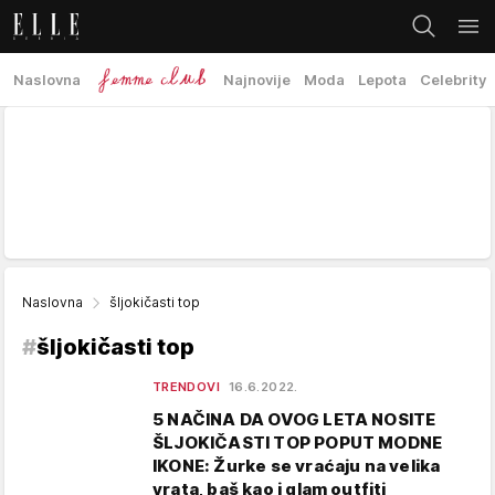
Naslovna
Najnovije
Moda
Lepota
Celebrity
Naslovna
šljokičasti top
#
šljokičasti top
TRENDOVI
16.6.2022.
5 NAČINA DA OVOG LETA NOSITE
ŠLJOKIČASTI TOP POPUT MODNE
IKONE: Žurke se vraćaju na velika
vrata, baš kao i glam outfiti