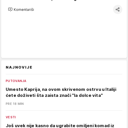
Komentariši
NAJNOVIJE
PUTOVANJA
Umesto Kaprija, na ovom skrivenom ostrvu u Italiji
ćete doživeti šta zaista znači "la dolce vita"
PRE 18 MIN
VESTI
Još uvek nije kasno da ugrabite omiljeni komad iz