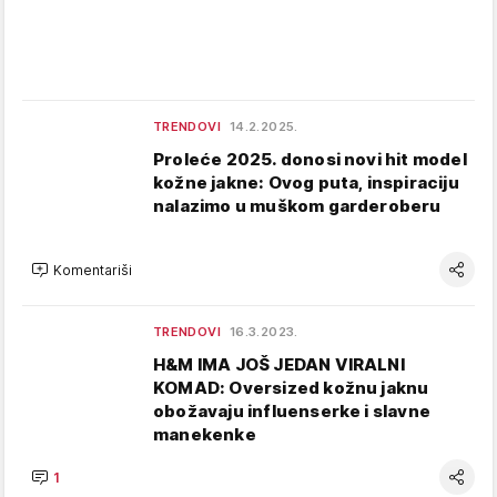
TRENDOVI
14.2.2025.
Proleće 2025. donosi novi hit model
kožne jakne: Ovog puta, inspiraciju
nalazimo u muškom garderoberu
Komentariši
TRENDOVI
16.3.2023.
H&M IMA JOŠ JEDAN VIRALNI
KOMAD: Oversized kožnu jaknu
obožavaju influenserke i slavne
manekenke
1