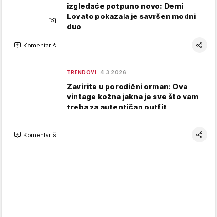
izgledaće potpuno novo: Demi
Lovato pokazala je savršen modni
duo
Komentariši
TRENDOVI
4.3.2026.
Zavirite u porodični orman: Ova
vintage kožna jakna je sve što vam
treba za autentičan outfit
Komentariši