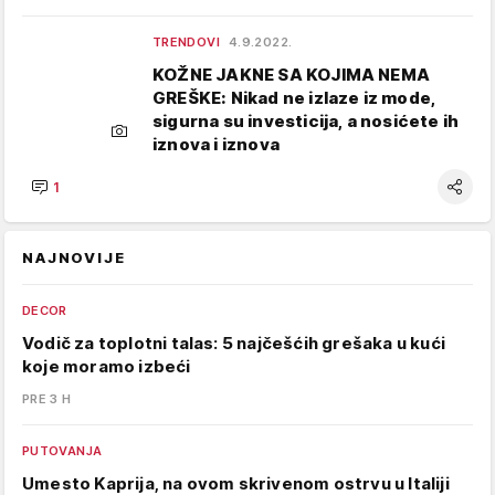
TRENDOVI
4.9.2022.
KOŽNE JAKNE SA KOJIMA NEMA
GREŠKE: Nikad ne izlaze iz mode,
sigurna su investicija, a nosićete ih
iznova i iznova
1
NAJNOVIJE
DECOR
Vodič za toplotni talas: 5 najčešćih grešaka u kući
koje moramo izbeći
PRE 3 H
PUTOVANJA
Umesto Kaprija, na ovom skrivenom ostrvu u Italiji