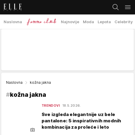
Naslovna
Najnovije
Moda
Lepota
Celebrity
Naslovna
kožna jakna
#
kožna jakna
TRENDOVI
18.5.2026.
Sve izgleda elegantnije uz bele
pantalone: 5 inspirativnih modnih
kombinacija za proleće i leto