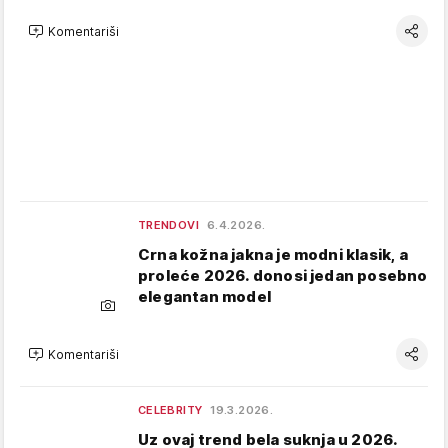
Komentariši
TRENDOVI
6.4.2026.
Crna kožna jakna je modni klasik, a
proleće 2026. donosi jedan posebno
elegantan model
Komentariši
CELEBRITY
19.3.2026.
Uz ovaj trend bela suknja u 2026.