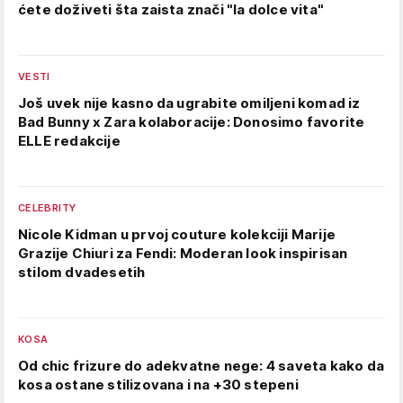
ćete doživeti šta zaista znači "la dolce vita"
VESTI
Još uvek nije kasno da ugrabite omiljeni komad iz
Bad Bunny x Zara kolaboracije: Donosimo favorite
ELLE redakcije
CELEBRITY
Nicole Kidman u prvoj couture kolekciji Marije
Grazije Chiuri za Fendi: Moderan look inspirisan
stilom dvadesetih
KOSA
Od chic frizure do adekvatne nege: 4 saveta kako da
kosa ostane stilizovana i na +30 stepeni