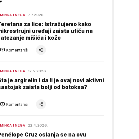
MINKA I NEGA
7.7.2026.
Teretana za lice: Istražujemo kako
mikrostrujni uređaji zaista utiču na
zatezanje mišića i kože
Komentariši
MINKA I NEGA
12.5.2026.
ta je argirelin i da li je ovaj novi aktivni
sastojak zaista bolji od botoksa?
Komentariši
MINKA I NEGA
22.4.2026.
Penélope Cruz oslanja se na ovu