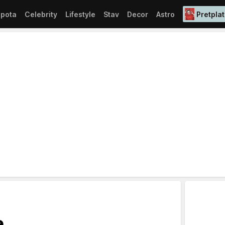
epota
Celebrity
Lifestyle
Stav
Decor
Astro
Pretplat
e