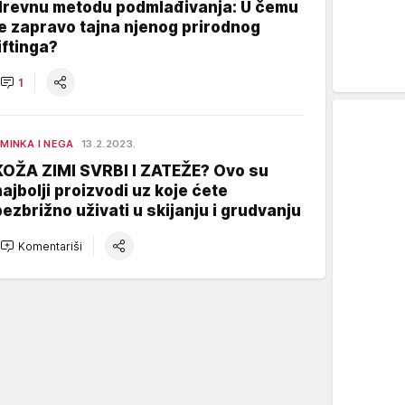
drevnu metodu podmlađivanja: U čemu
je zapravo tajna njenog prirodnog
iftinga?
1
MINKA I NEGA
13.2.2023.
KOŽA ZIMI SVRBI I ZATEŽE? Ovo su
najbolji proizvodi uz koje ćete
bezbrižno uživati u skijanju i grudvanju
Komentariši