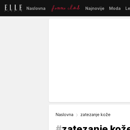
Naslovna
Najnovije
Moda
L
Naslovna
zatezanje kože
#
zatezanje kož