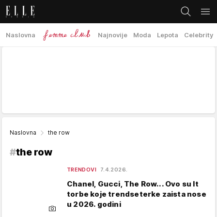
Naslovna
Najnovije
Moda
Lepota
Celebrity
Naslovna
the row
#
the row
TRENDOVI
7.4.2026.
Chanel, Gucci, The Row... Ovo su It
torbe koje trendseterke zaista nose
u 2026. godini