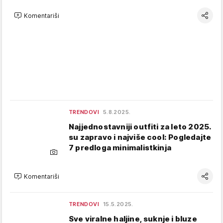
Komentariši
TRENDOVI
5.8.2025.
Najjednostavniji outfiti za leto 2025.
su zapravo i najviše cool: Pogledajte
7 predloga minimalistkinja
Komentariši
TRENDOVI
15.5.2025.
Sve viralne haljine, suknje i bluze