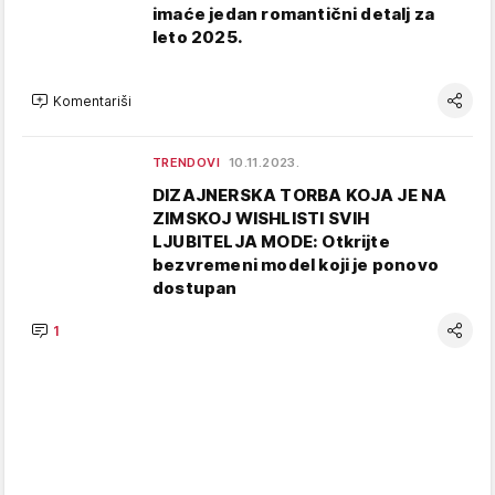
imaće jedan romantični detalj za
leto 2025.
Komentariši
TRENDOVI
10.11.2023.
DIZAJNERSKA TORBA KOJA JE NA
ZIMSKOJ WISHLISTI SVIH
LJUBITELJA MODE: Otkrijte
bezvremeni model koji je ponovo
dostupan
1