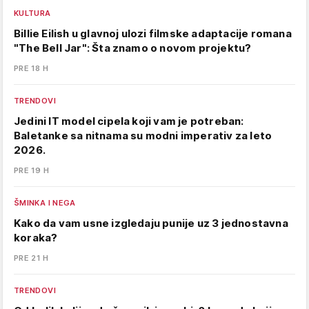
KULTURA
Billie Eilish u glavnoj ulozi filmske adaptacije romana
"The Bell Jar": Šta znamo o novom projektu?
PRE 18 H
TRENDOVI
Jedini IT model cipela koji vam je potreban:
Baletanke sa nitnama su modni imperativ za leto
2026.
PRE 19 H
ŠMINKA I NEGA
Kako da vam usne izgledaju punije uz 3 jednostavna
koraka?
PRE 21 H
TRENDOVI