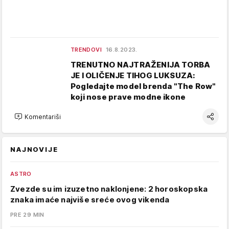
TRENDOVI
16.8.2023.
TRENUTNO NAJTRAŽENIJA TORBA
JE I OLIČENJE TIHOG LUKSUZA:
Pogledajte model brenda "The Row"
koji nose prave modne ikone
Komentariši
NAJNOVIJE
ASTRO
Zvezde su im izuzetno naklonjene: 2 horoskopska
znaka imaće najviše sreće ovog vikenda
PRE 29 MIN