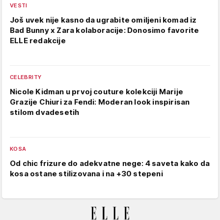
VESTI
Još uvek nije kasno da ugrabite omiljeni komad iz
Bad Bunny x Zara kolaboracije: Donosimo favorite
ELLE redakcije
CELEBRITY
Nicole Kidman u prvoj couture kolekciji Marije
Grazije Chiuri za Fendi: Moderan look inspirisan
stilom dvadesetih
KOSA
Od chic frizure do adekvatne nege: 4 saveta kako da
kosa ostane stilizovana i na +30 stepeni