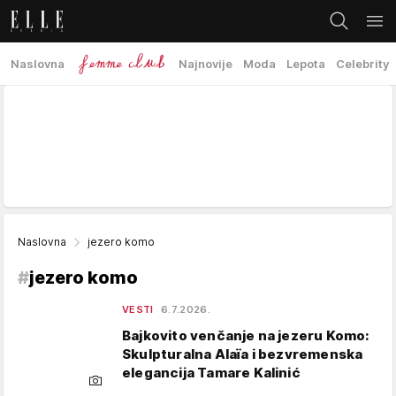
Naslovna
Najnovije
Moda
Lepota
Celebrity
Naslovna
jezero komo
#
jezero komo
VESTI
6.7.2026.
Bajkovito venčanje na jezeru Komo:
Skulpturalna Alaïa i bezvremenska
elegancija Tamare Kalinić