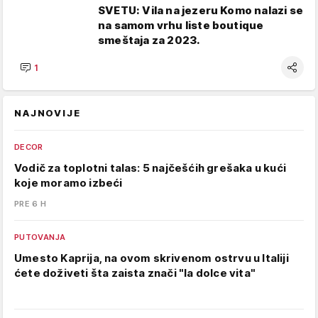
SVETU: Vila na jezeru Komo nalazi se
na samom vrhu liste boutique
smeštaja za 2023.
1
NAJNOVIJE
DECOR
Vodič za toplotni talas: 5 najčešćih grešaka u kući
koje moramo izbeći
PRE 6 H
PUTOVANJA
Umesto Kaprija, na ovom skrivenom ostrvu u Italiji
ćete doživeti šta zaista znači "la dolce vita"