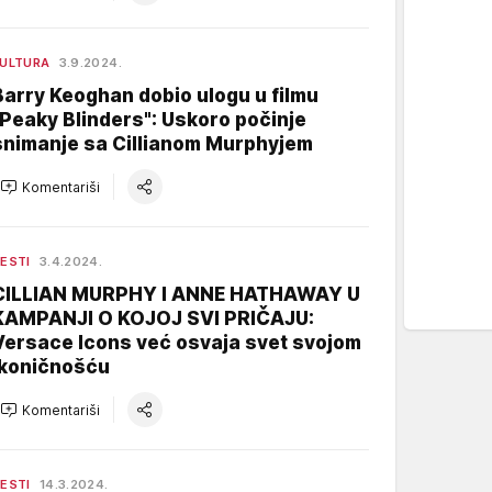
ULTURA
3.9.2024.
Barry Keoghan dobio ulogu u filmu
"Peaky Blinders": Uskoro počinje
snimanje sa Cillianom Murphyjem
Komentariši
ESTI
3.4.2024.
CILLIAN MURPHY I ANNE HATHAWAY U
KAMPANJI O KOJOJ SVI PRIČAJU:
Versace Icons već osvaja svet svojom
ikoničnošću
Komentariši
ESTI
14.3.2024.