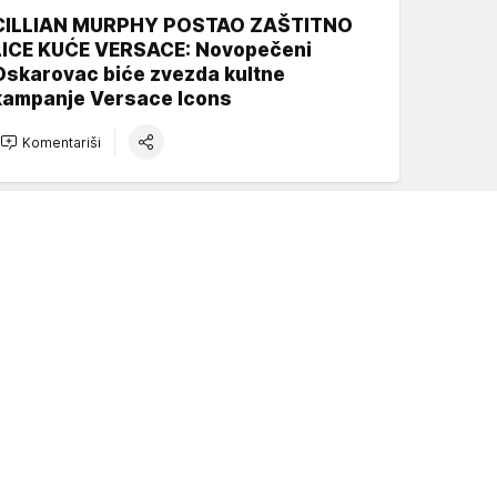
CILLIAN MURPHY POSTAO ZAŠTITNO
LICE KUĆE VERSACE: Novopečeni
Oskarovac biće zvezda kultne
kampanje Versace Icons
Komentariši