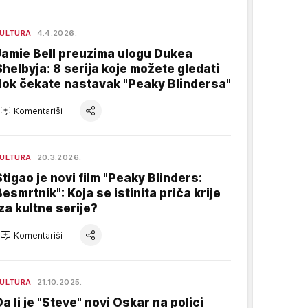
ULTURA
4.4.2026.
Jamie Bell preuzima ulogu Dukea
Shelbyja: 8 serija koje možete gledati
dok čekate nastavak "Peaky Blindersa"
Komentariši
ULTURA
20.3.2026.
Stigao je novi film "Peaky Blinders:
Besmrtnik": Koja se istinita priča krije
iza kultne serije?
Komentariši
ULTURA
21.10.2025.
Da li je "Steve" novi Oskar na polici