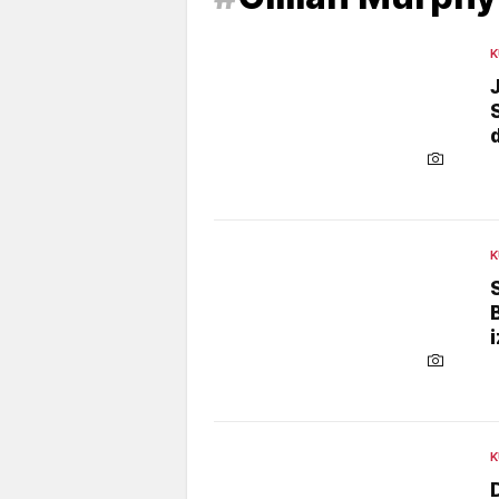
K
K
K