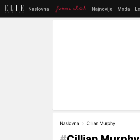
Naslovna
Najnovije
Moda
L
Naslovna
Cillian Murphy
#
Cillian Murphy