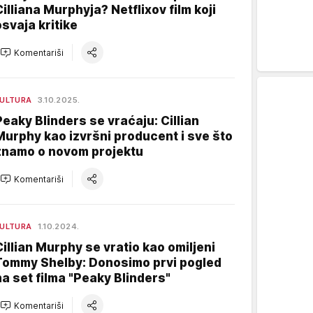
Cilliana Murphyja? Netflixov film koji
osvaja kritike
Komentariši
ULTURA
3.10.2025.
Peaky Blinders se vraćaju: Cillian
Murphy kao izvršni producent i sve što
znamo o novom projektu
Komentariši
ULTURA
1.10.2024.
Cillian Murphy se vratio kao omiljeni
Tommy Shelby: Donosimo prvi pogled
na set filma "Peaky Blinders"
Komentariši