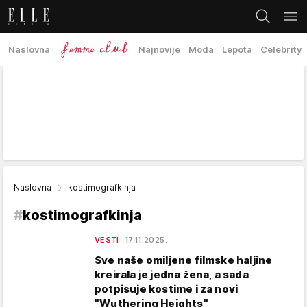
Naslovna
Najnovije
Moda
Lepota
Celebrity
Naslovna
kostimografkinja
#
kostimografkinja
VESTI
17.11.2025.
Sve naše omiljene filmske haljine
kreirala je jedna žena, a sada
potpisuje kostime i za novi
"Wuthering Heights"