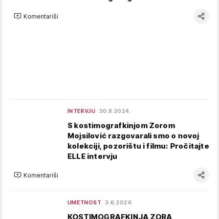
Komentariši
INTERVJU
30.8.2024.
S kostimografkinjom Zorom
Mojsilović razgovarali smo o novoj
kolekciji, pozorištu i filmu: Pročitajte
ELLE intervju
Komentariši
UMETNOST
3.6.2024.
KOSTIMOGRAFKINJA ZORA