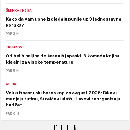
ŠMINKA I NEGA
Kako da vam usne izgledaju punije uz 3 jednostavna
koraka?
PRE 3 H
TRENDOVI
Od belih haljina do šarenih japanki: 6 komada koji su
idealni za visoke temperature
PRE 5 H
ASTRO
Veliki finansijski horoskop za avgust 2026: Bikovi
menjaju rutinu, Strelčevi ulažu, Lavovi reorganizuju
budžet
PRE 6 H