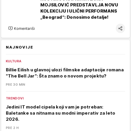
MOJSILOVIĆ PREDSTAVLJA NOVU
KOLEKCIJU I ULIČNI PERFORMANS
„Beograd“: Donosimo detalje!
Komentariši
NAJNOVIJE
KULTURA
Billie Eilish u glavnoj ulozi filmske adaptacije romana
"The Bell Jar": Šta znamo o novom projektu?
PRE 30 MIN
TRENDOVI
Jedini IT model cipela koji vam je potreban:
Baletanke sa nitnama su modni imperativ za leto
2026.
PRE 2 H