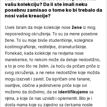
vašu kolekciju? Da li ste imali neku
posebnu zamisao o tome ko bi trebalo da
nosi vaše kreacije?
Uvek biram da moje kolekcije nose
žene
iz mog
neposrednog okruženja. To su za mene posebne
žene. To su moje bivše studentkinje, koleginice
kostimografkinje, rediteljke, dramaturškinje.
Ponekad, kada kolekcije na revijama nose
manekenke, to nekom može da deluje nedostižno,
a to je ono što ne želim. Ja hoću da pričam priče iz
svog okruženja, a ne neke nedostižne koje možda
mogu izazvati i zavist. Da ispričam one tanane,
osetljive, obične a jedinstvene priče koje svi
možemo da doživimo, da se
identifikujemo
sa
njima, a koje će nas uzvisiti i oplemeniti. Bilo je i
dosta mama koje su zajedno sa ćerkama nosile