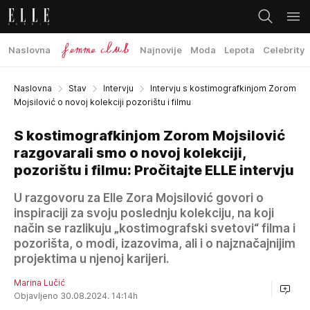
Naslovna
Najnovije
Moda
Lepota
Celebrity
Naslovna
Stav
Intervju
Intervju s kostimografkinjom Zorom
Mojsilović o novoj kolekciji pozorištu i filmu
S kostimografkinjom Zorom Mojsilović
razgovarali smo o novoj kolekciji,
pozorištu i filmu: Pročitajte ELLE intervju
U razgovoru za Elle Zora Mojsilović govori o
inspiraciji za svoju poslednju kolekciju, na koji
način se razlikuju „kostimografski svetovi“ filma i
pozorišta, o modi, izazovima, ali i o najznačajnijim
projektima u njenoj karijeri.
Marina Lučić
Objavljeno 30.08.2024. 14:14h