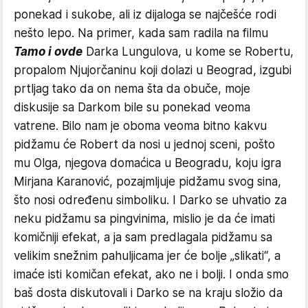
ponekad i sukobe, ali iz dijaloga se najčešće rodi
nešto lepo. Na primer, kada sam radila na filmu
Tamo i ovde
Darka Lungulova, u kome se Robertu,
propalom Njujorčaninu koji dolazi u Beograd, izgubi
prtljag tako da on nema šta da obuče, moje
diskusije sa Darkom bile su ponekad veoma
vatrene. Bilo nam je oboma veoma bitno kakvu
pidžamu će Robert da nosi u jednoj sceni, pošto
mu Olga, njegova domaćica u Beogradu, koju igra
Mirjana Karanović, pozajmljuje pidžamu svog sina,
što nosi određenu simboliku. I Darko se uhvatio za
neku pidžamu sa pingvinima, mislio je da će imati
komičniji efekat, a ja sam predlagala pidžamu sa
velikim snežnim pahuljicama jer će bolje „slikati“, a
imaće isti komičan efekat, ako ne i bolji. I onda smo
baš dosta diskutovali i Darko se na kraju složio da