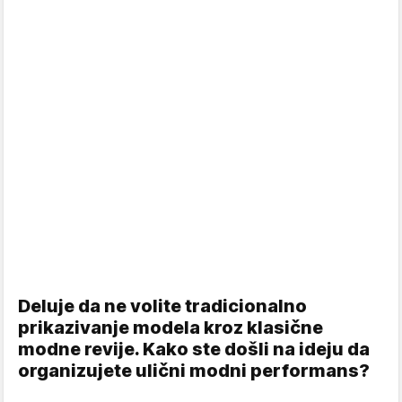
Deluje da ne volite tradicionalno
prikazivanje modela kroz klasične
modne revije. Kako ste došli na ideju da
organizujete ulični modni performans?