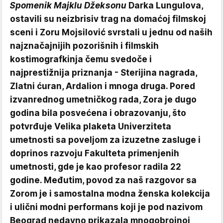
Spomenik Majklu Džeksonu
Darka Lungulova,
ostavili su neizbrisiv trag na domaćoj filmskoj
sceni i Zoru Mojsilović svrstali u jednu od naših
najznačajnijih pozorišnih i filmskih
kostimografkinja čemu svedoče i
najprestižnija priznanja - Sterijina nagrada,
Zlatni ćuran, Ardalion i mnoga druga. Pored
izvanrednog umetničkog rada, Zora je dugo
godina bila posvećena i obrazovanju, što
potvrđuje Velika plaketa Univerziteta
umetnosti sa poveljom za izuzetne zasluge i
doprinos razvoju Fakulteta primenjenih
umetnosti, gde je kao profesor radila 22
godine. Međutim, povod za naš razgovor sa
Zorom je i samostalna modna ženska kolekcija
i ulični modni performans koji je pod nazivom
Beograd nedavno prikazala mnogobrojnoj