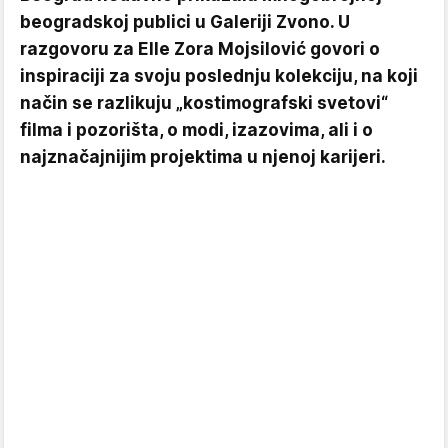
beogradskoj publici u Galeriji Zvono. U
razgovoru za Elle Zora Mojsilović govori o
inspiraciji za svoju poslednju kolekciju, na koji
način se razlikuju „kostimografski svetovi“
filma i pozorišta, o modi, izazovima, ali i o
najznačajnijim projektima u njenoj karijeri.