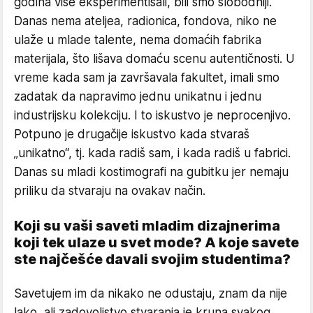
godina više eksperimentisali, bili smo slobodniji.
Danas nema ateljea, radionica, fondova, niko ne
ulaže u mlade talente, nema domaćih fabrika
materijala, što lišava domaću scenu autentičnosti. U
vreme kada sam ja završavala fakultet, imali smo
zadatak da napravimo jednu unikatnu i jednu
industrijsku kolekciju. I to iskustvo je neprocenjivo.
Potpuno je drugačije iskustvo kada stvaraš
„unikatno“, tj. kada radiš sam, i kada radiš u fabrici.
Danas su mladi kostimografi na gubitku jer nemaju
priliku da stvaraju na ovakav način.
Koji su vaši saveti mladim dizajnerima
koji tek ulaze u svet mode? A koje savete
ste najčešće davali svojim studentima?
Savetujem im da nikako ne odustaju, znam da nije
lako, ali zadovoljstvo stvaranja je kruna svakog