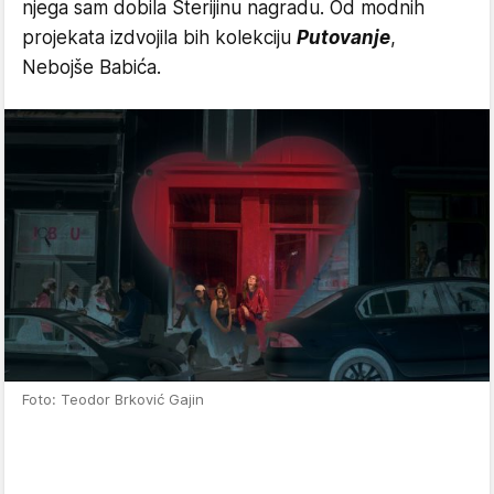
njega sam dobila Sterijinu nagradu. Od modnih
projekata izdvojila bih kolekciju
Putovanje
,
Nebojše Babića.
Foto: Teodor Brković Gajin