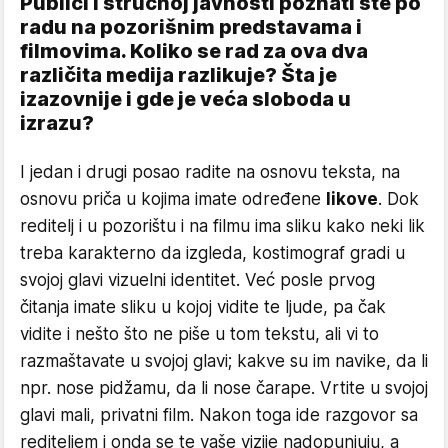
Publici i stručnoj javnosti poznati ste po
radu na pozorišnim predstavama i
filmovima. Koliko se rad za ova dva
različita medija razlikuje? Šta je
izazovnije i gde je veća sloboda u
izrazu?
I jedan i drugi posao radite na osnovu teksta, na
osnovu priča u kojima imate određene
likove
. Dok
reditelj i u pozorištu i na filmu ima sliku kako neki lik
treba karakterno da izgleda, kostimograf gradi u
svojoj glavi vizuelni identitet. Već posle prvog
čitanja imate sliku u kojoj vidite te ljude, pa čak
vidite i nešto što ne piše u tom tekstu, ali vi to
razmaštavate u svojoj glavi; kakve su im navike, da li
npr. nose pidžamu, da li nose čarape. Vrtite u svojoj
glavi mali, privatni film. Nakon toga ide razgovor sa
rediteljem i onda se te vaše vizije nadopunjuju, a