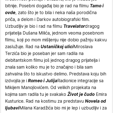
bitnije. Posebni događaj bio je rad na filmu
Tamo i
ovde
, zato što je to bila i neka naša porodična
priča, a delom i Darkov autobiografski film.
Uzbudljiv je bio i rad na filmu
Travelator
dragog
prijatelja Dušana Milića, jednom veoma posebnom
filmu, koji po mom mišljenju nije dobio pažnju kakvu
zaslužuje. Rad na
Ustaničkoj ulici
Miroslava
Terzića bio je poseban jer sam radila na
debitantskom filmu još jednog dragog prijatelja i
znala sam koliko mu je to značajno i bila sam
zahvalna što to iskustvo delimo. Predstava koju bih
izdvojila je i
Romeo i Julija
Radionice integracije sa
Mikijem Manojlovićem. Od velikih projekata na
kojima sam radila tu je svakako
Život je čudo
Emira
Kusturice. Rad na kostimu za predstavu
Novela od
ljubavi
Milana Karadžića bio mi je lep i uzbudljiv i za