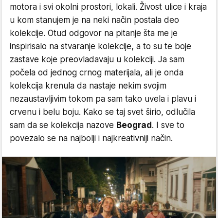
motora i svi okolni prostori, lokali. Živost ulice i kraja
u kom stanujem je na neki način postala deo
kolekcije. Otud odgovor na pitanje šta me je
inspirisalo na stvaranje kolekcije, a to su te boje
zastave koje preovladavaju u kolekciji. Ja sam
počela od jednog crnog materijala, ali je onda
kolekcija krenula da nastaje nekim svojim
nezaustavljivim tokom pa sam tako uvela i plavu i
crvenu i belu boju. Kako se taj svet širio, odlučila
sam da se kolekcija nazove
Beograd
. I sve to
povezalo se na najbolji i najkreativniji način.