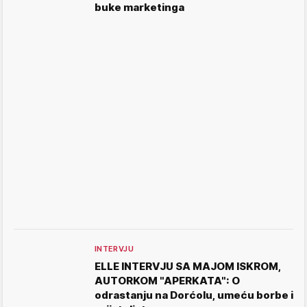
buke marketinga
INTERVJU
ELLE INTERVJU SA MAJOM ISKROM,
AUTORKOM "APERKATA": O
odrastanju na Dorćolu, umeću borbe i