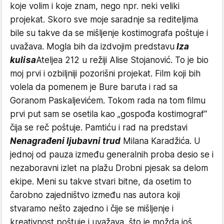
koje volim i koje znam, nego npr. neki veliki
projekat. Skoro sve moje saradnje sa rediteljima
bile su takve da se mišljenje kostimografa poštuje i
uvažava. Mogla bih da izdvojim predstavu
Iza
kulisa
Ateljea 212 u režiji Alise Stojanović. To je bio
moj prvi i ozbiljniji pozorišni projekat. Film koji bih
volela da pomenem je Bure baruta i rad sa
Goranom Paskaljevićem. Tokom rada na tom filmu
prvi put sam se osetila kao „gospođa kostimograf“
čija se reč poštuje. Pamtiću i rad na predstavi
Nenagrađeni ljubavni trud
Milana Karadžića. U
jednoj od pauza između generalnih proba desio se i
nezaboravni izlet na plažu Drobni pjesak sa delom
ekipe. Meni su takve stvari bitne, da osetim to
čarobno zajedništvo između nas autora koji
stvaramo nešto zajedno i čije se mišljenje i
kreativnost poštuje i uvažava, što je možda još