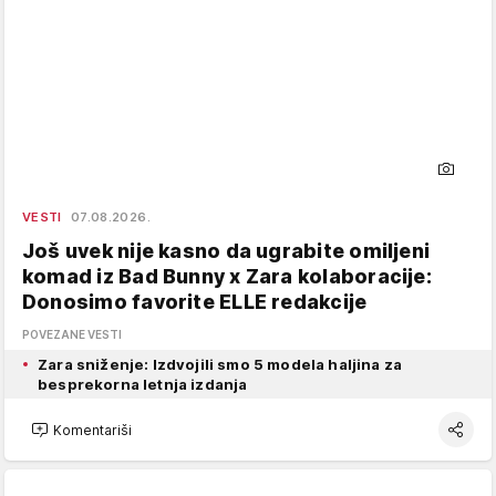
VESTI
07.08.2026.
Još uvek nije kasno da ugrabite omiljeni
komad iz Bad Bunny x Zara kolaboracije:
Donosimo favorite ELLE redakcije
POVEZANE VESTI
Zara sniženje: Izdvojili smo 5 modela haljina za
besprekorna letnja izdanja
Komentariši