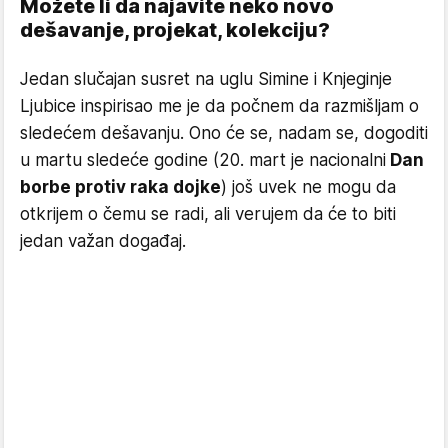
Možete li da najavite neko novo
dešavanje, projekat, kolekciju?
Jedan slučajan susret na uglu Simine i Knjeginje
Ljubice inspirisao me je da počnem da razmišljam o
sledećem dešavanju. Ono će se, nadam se, dogoditi
u martu sledeće godine (20. mart je nacionalni
Dan
borbe protiv raka dojke
) još uvek ne mogu da
otkrijem o čemu se radi, ali verujem da će to biti
jedan važan događaj.