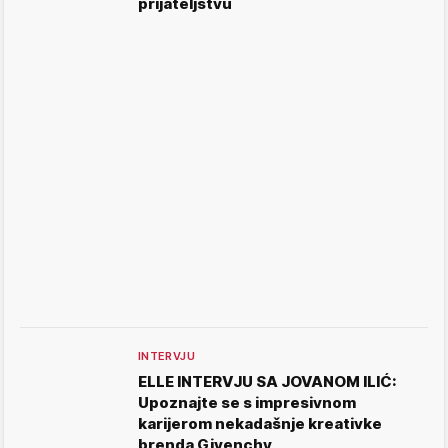
prijateljstvu
INTERVJU
ELLE INTERVJU SA JOVANOM ILIĆ:
Upoznajte se s impresivnom
karijerom nekadašnje kreativke
brenda Givenchy