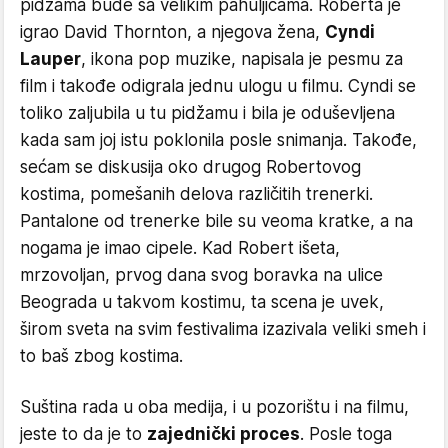
pidžama bude sa velikim pahuljicama. Roberta je
igrao David Thornton, a njegova žena,
Cyndi
Lauper
, ikona pop muzike, napisala je pesmu za
film i takođe odigrala jednu ulogu u filmu. Cyndi se
toliko zaljubila u tu pidžamu i bila je oduševljena
kada sam joj istu poklonila posle snimanja. Takođe,
sećam se diskusija oko drugog Robertovog
kostima, pomešanih delova različitih trenerki.
Pantalone od trenerke bile su veoma kratke, a na
nogama je imao cipele. Kad Robert išeta,
mrzovoljan, prvog dana svog boravka na ulice
Beograda u takvom kostimu, ta scena je uvek,
širom sveta na svim festivalima izazivala veliki smeh i
to baš zbog kostima.
Suština rada u oba medija, i u pozorištu i na filmu,
jeste to da je to
zajednički proces
. Posle toga