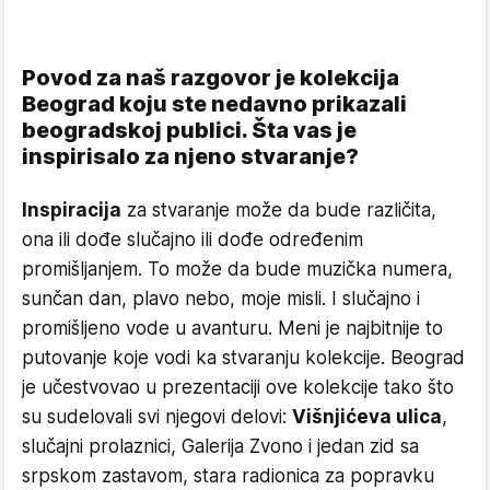
Povod za naš razgovor je kolekcija
Beograd koju ste nedavno prikazali
beogradskoj publici. Šta vas je
inspirisalo za njeno stvaranje?
Inspiracija
za stvaranje može da bude različita,
ona ili dođe slučajno ili dođe određenim
promišljanjem. To može da bude muzička numera,
sunčan dan, plavo nebo, moje misli. I slučajno i
promišljeno vode u avanturu. Meni je najbitnije to
putovanje koje vodi ka stvaranju kolekcije. Beograd
je učestvovao u prezentaciji ove kolekcije tako što
su sudelovali svi njegovi delovi:
Višnjićeva ulica
,
slučajni prolaznici, Galerija Zvono i jedan zid sa
srpskom zastavom, stara radionica za popravku