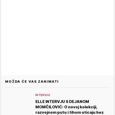
MOŽDA ĆE VAS ZANIMATI
INTERVJU
ELLE INTERVJU S DEJANOM
MOMČILOVIĆ: O novoj kolekciji,
razvojnom putu i tihom uticaju bez