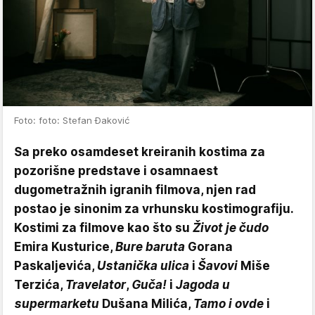
Foto: foto: Stefan Đaković
Sa preko osamdeset kreiranih kostima za
pozorišne predstave i osamnaest
dugometražnih igranih filmova, njen rad
postao je sinonim za vrhunsku kostimografiju.
Kostimi za filmove kao što su
Život je čudo
Emira Kusturice,
Bure baruta
Gorana
Paskaljevića,
Ustanička ulica
i
Šavovi
Miše
Terzića,
Travelator
,
Guča!
i
Jagoda u
supermarketu
Dušana Milića,
Tamo i ovde
i