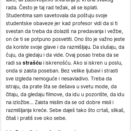
rada. Često je taj rad težak, ali se isplati.
Studentima sam savetovala da poštuju svoje
studentske obaveze jer kad profesor vidi da si ti
svestan da treba da dolaziš na predavanja i vežbe,
on će ti se potpuno posvetiti. Ono što je važno jeste
da koriste svoje glave i da razmišljaju. Da slušaju, da
čuju, da gledaju i da vide. Ovaj posao treba da se
radi sa
strašću
i iskrenošću. Ako si iskren u poslu,
onda si zaista poseban. Bez velike ljubavi i strasti
sve izgleda nemoguće i nesavladivo. Treba da
istraju, da prate šta se dešava u svetu mode, da
čitaju, da gledaju filmove, da idu u pozorište, da idu
na izložbe… Zaista mislim da se od dobre misli i
razmišljanja kreće. Sebe daješ tako što crtaš, slikaš,
čitaš i pratiš sve oko sebe.