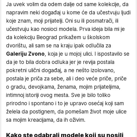
Ja uvek volim da odem dalje od same kolekcije, da
napravim neki događaj u kome će da učestvuju ljudi
koje znam, moji prijatelji. Oni su ili posmatrači, ili
učestvuju kao nosioci modela. Prva ideja bila mi je
da kolekciju Beograd prikažem u školskom
dvorištu, ali sam se na kraju ipak odlučila za
Galeriju Zvono
, koja je u mojoj ulici. I ispostavilo se
da je to bila dobra odluka jer je revija postala
pokretni ulični događaj, a ne nešto izolovano,
postala je priča za sebe, ali i deo veće priče, priče
o gradu, devojkama, ženama, mojim prijateljima,
intimnoj istoriji ovog mesta. Sve je bilo toliko
prirodno i spontano i to je upravo osećaj koji sam
želela da postignem, da pomešam život moje ulice
sa mojim kreacijama, da ih oživim.
Kako ste odabrali modele koji su nosili