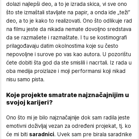
dolazi najlepši deo, a to je izrada skica, vi sve ono
što ste izmaštali stavljate na papir, a onda ide „teži“
deo, a to je kako to realizovati. Ono što odlikuje rad
na filmu jeste da nikada nemate dovoljno sredstava
da se razmašete i razmaštate. I tu se kostimografi
prilagođavaju datim okolnostima koje su često
nepovoljne i surove po vas kao autora. U pozorištu
ćete dobiti šta god da ste smislili i nacrtali. Iz rada u
oba medija proizlaze i moji performansi koji nikad
nisu samo pista.
Koje projekte smatrate najznačajnijim u
svojoj karijeri?
Ono što mi je bilo najznačajnije dok sam radila jeste
emotivni doživljaj vezan za određeni projekat, tj. ko
će mi biti
saradnici
. Uvek sam pre birala saradnike