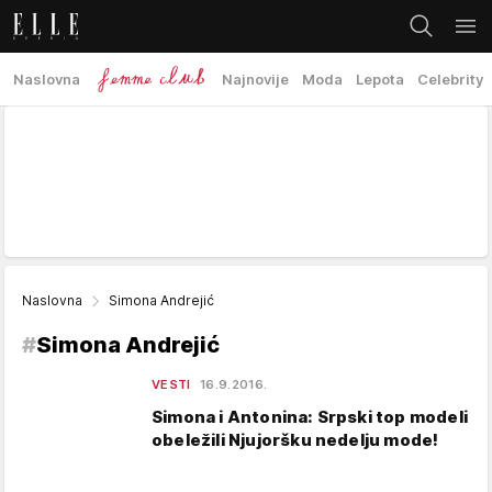
Naslovna
Najnovije
Moda
Lepota
Celebrity
Naslovna
Simona Andrejić
#
Simona Andrejić
VESTI
16.9.2016.
Simona i Antonina: Srpski top modeli
obeležili Njujoršku nedelju mode!