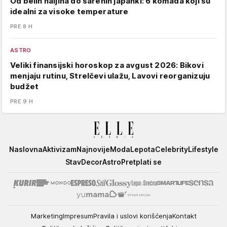
Od belih haljina do šarenih japanki: 6 komada koji su
idealni za visoke temperature
PRE 8 H
ASTRO
Veliki finansijski horoskop za avgust 2026: Bikovi
menjaju rutinu, Strelčevi ulažu, Lavovi reorganizuju
budžet
PRE 9 H
Elle
Naslovna
Aktivizam
Najnovije
Moda
Lepota
Celebrity
Lifestyle
Stav
Decor
Astro
Pretplati se
Marketing
Impresum
Pravila i uslovi korišćenja
Kontakt