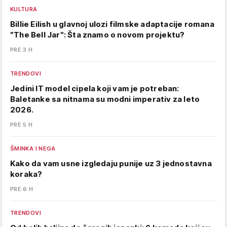
KULTURA
Billie Eilish u glavnoj ulozi filmske adaptacije romana
"The Bell Jar": Šta znamo o novom projektu?
PRE 3 H
TRENDOVI
Jedini IT model cipela koji vam je potreban:
Baletanke sa nitnama su modni imperativ za leto
2026.
PRE 5 H
ŠMINKA I NEGA
Kako da vam usne izgledaju punije uz 3 jednostavna
koraka?
PRE 6 H
TRENDOVI