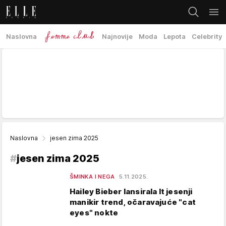
Naslovna
Najnovije
Moda
Lepota
Celebrity
Naslovna
jesen zima 2025
#
jesen zima 2025
ŠMINKA I NEGA
5.11.2025.
Hailey Bieber lansirala It jesenji
manikir trend, očaravajuće "cat
eyes" nokte