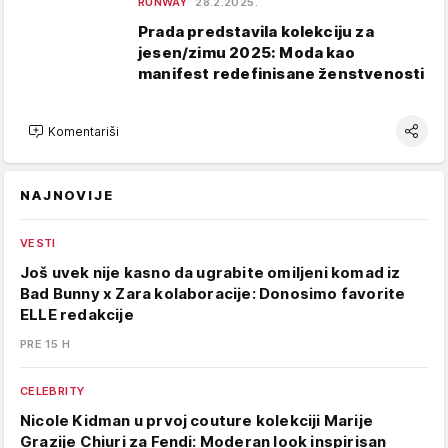
RUNWAY
28.2.2025.
Prada predstavila kolekciju za
jesen/zimu 2025: Moda kao
manifest redefinisane ženstvenosti
Komentariši
NAJNOVIJE
VESTI
Još uvek nije kasno da ugrabite omiljeni komad iz
Bad Bunny x Zara kolaboracije: Donosimo favorite
ELLE redakcije
PRE 15 H
CELEBRITY
Nicole Kidman u prvoj couture kolekciji Marije
Grazije Chiuri za Fendi: Moderan look inspirisan