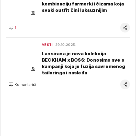
kombinaciju farmerki i čizama koja
svaki outfit čini luksuznijim
1
VESTI
29.10.2025.
Lansirana je nova kolekcija
BECKHAM x BOSS: Donosimo sve o
kampanji koja je fuzija savremenog
tailoringa i nasleđa
Komentariši