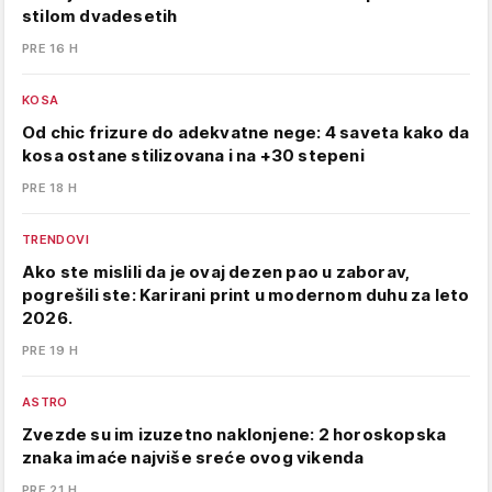
stilom dvadesetih
PRE 16 H
KOSA
Od chic frizure do adekvatne nege: 4 saveta kako da
kosa ostane stilizovana i na +30 stepeni
PRE 18 H
TRENDOVI
Ako ste mislili da je ovaj dezen pao u zaborav,
pogrešili ste: Karirani print u modernom duhu za leto
2026.
PRE 19 H
ASTRO
Zvezde su im izuzetno naklonjene: 2 horoskopska
znaka imaće najviše sreće ovog vikenda
PRE 21 H