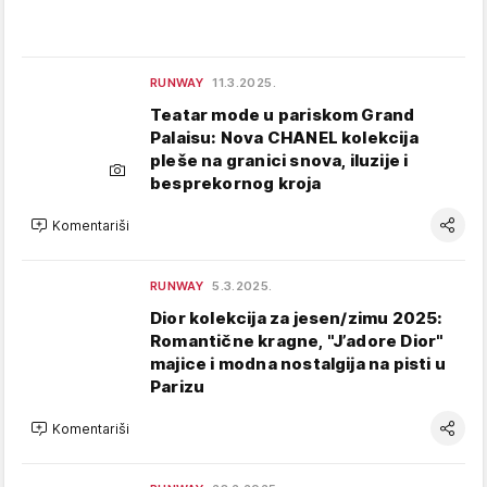
RUNWAY
11.3.2025.
Teatar mode u pariskom Grand
Palaisu: Nova CHANEL kolekcija
pleše na granici snova, iluzije i
besprekornog kroja
Komentariši
RUNWAY
5.3.2025.
Dior kolekcija za jesen/zimu 2025:
Romantične kragne, "J’adore Dior"
majice i modna nostalgija na pisti u
Parizu
Komentariši