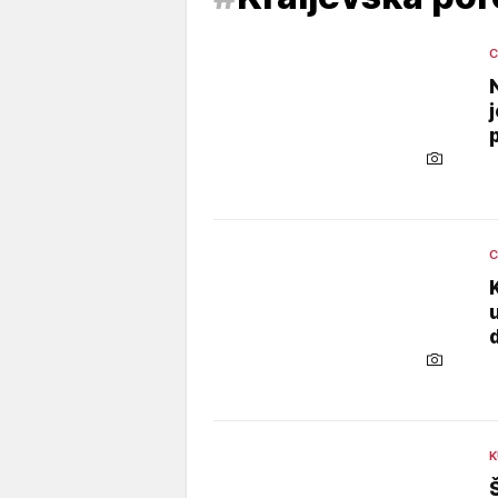
C
C
K