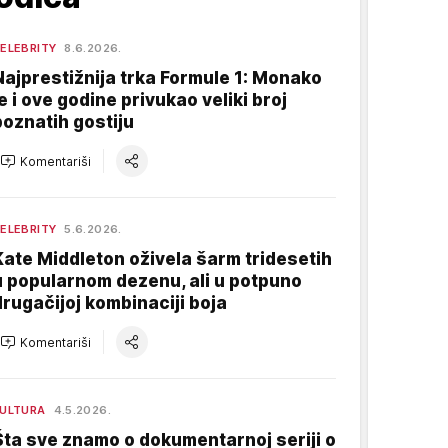
ELEBRITY
8.6.2026.
Najprestižnija trka Formule 1: Monako
je i ove godine privukao veliki broj
poznatih gostiju
Komentariši
ELEBRITY
5.6.2026.
Kate Middleton oživela šarm tridesetih
u popularnom dezenu, ali u potpuno
drugačijoj kombinaciji boja
Komentariši
ULTURA
4.5.2026.
Šta sve znamo o dokumentarnoj seriji o