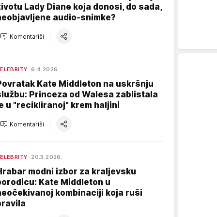
životu Lady Diane koja donosi, do sada,
neobjavljene audio-snimke?
Komentariši
ELEBRITY
6.4.2026.
Povratak Kate Middleton na uskršnju
službu: Princeza od Walesa zablistala
e u "recikliranoj" krem haljini
Komentariši
ELEBRITY
20.3.2026.
Hrabar modni izbor za kraljevsku
porodicu: Kate Middleton u
neočekivanoj kombinaciji koja ruši
pravila