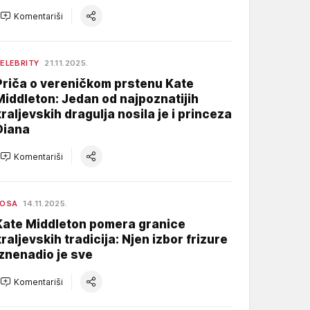
Komentariši
ELEBRITY
21.11.2025.
Priča o vereničkom prstenu Kate
Middleton: Jedan od najpoznatijih
kraljevskih dragulja nosila je i princeza
Diana
Komentariši
KOSA
14.11.2025.
Kate Middleton pomera granice
kraljevskih tradicija: Njen izbor frizure
iznenadio je sve
Komentariši