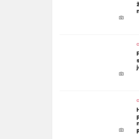
C
j
C