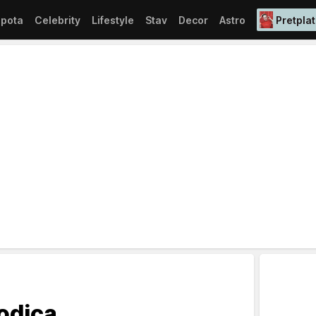
epota
Celebrity
Lifestyle
Stav
Decor
Astro
Pretplat
odica