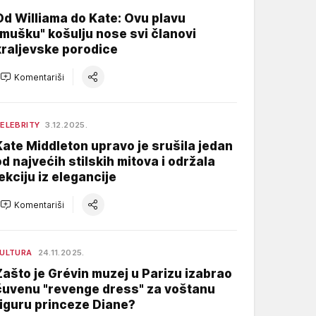
Od Williama do Kate: Ovu plavu
"mušku" košulju nose svi članovi
kraljevske porodice
Komentariši
ELEBRITY
3.12.2025.
Kate Middleton upravo je srušila jedan
od najvećih stilskih mitova i održala
lekciju iz elegancije
Komentariši
ULTURA
24.11.2025.
Zašto je Grévin muzej u Parizu izabrao
čuvenu "revenge dress" za voštanu
figuru princeze Diane?