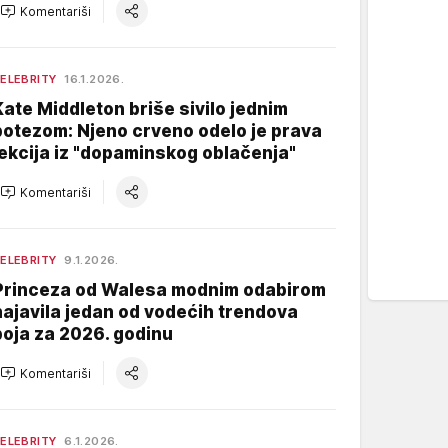
Komentariši
ELEBRITY
16.1.2026.
Kate Middleton briše sivilo jednim
potezom: Njeno crveno odelo je prava
lekcija iz "dopaminskog oblačenja"
Komentariši
ELEBRITY
9.1.2026.
Princeza od Walesa modnim odabirom
najavila jedan od vodećih trendova
boja za 2026. godinu
Komentariši
ELEBRITY
6.1.2026.