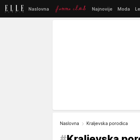
Naslovna
Najnovije
Moda
L
Naslovna
Kraljevska porodica
#
Kraljevska por