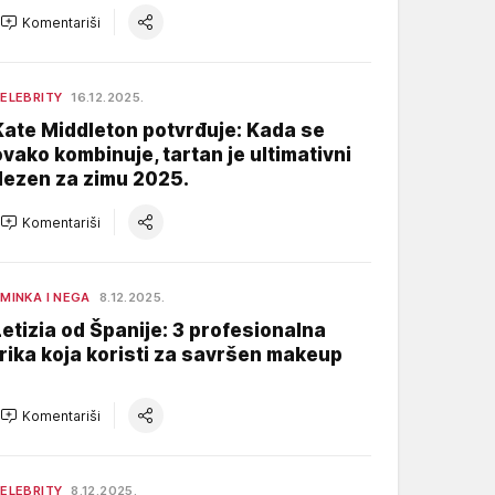
Komentariši
ELEBRITY
16.12.2025.
Kate Middleton potvrđuje: Kada se
ovako kombinuje, tartan je ultimativni
dezen za zimu 2025.
Komentariši
MINKA I NEGA
8.12.2025.
Letizia od Španije: 3 profesionalna
trika koja koristi za savršen makeup
Komentariši
ELEBRITY
8.12.2025.