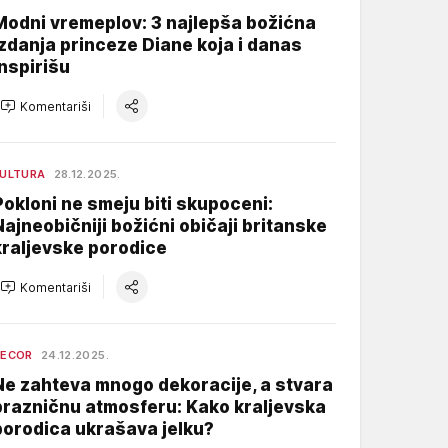
Modni vremeplov: 3 najlepša božićna
izdanja princeze Diane koja i danas
inspirišu
Komentariši
ULTURA
28.12.2025.
Pokloni ne smeju biti skupoceni:
Najneobičniji božićni običaji britanske
kraljevske porodice
Komentariši
DECOR
24.12.2025.
Ne zahteva mnogo dekoracije, a stvara
prazničnu atmosferu: Kako kraljevska
porodica ukrašava jelku?