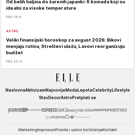
Od belih haljina do šarenih japanki: 6 komada koji su
idealni za visoke temperature
PRE 19 H
ASTRO
Veliki finansijski horoskop za avgust 2026: Bikovi
menjaju rutinu, Strelčevi ulažu, Lavovi reorganizuju
budžet
PRE 20 H
Elle
Naslovna
Aktivizam
Najnovije
Moda
Lepota
Celebrity
Lifestyle
Stav
Decor
Astro
Pretplati se
Marketing
Impresum
Pravila i uslovi korišćenja
Kontakt