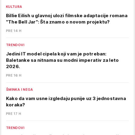
KULTURA
Billie Eilish u glavnoj ulozi filmske adaptacije romana
"The Bell Jar": Šta znamo o novom projektu?
PRE 14 H
TRENDOVI
Jedini IT model cipela koji vam je potreban:
Baletanke sa nitnama su modni imperativ za leto
2026.
PRE 16 H
ŠMINKA I NEGA
Kako da vam usne izgledaju punije uz 3 jednostavna
koraka?
PRE 17 H
TRENDOVI