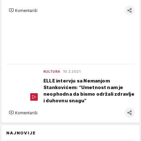
Komentariši
KULTURA
10.2.2021.
ELLE intervju sa Nemanjom
Stankovićem: “Umetnost nam je
neophodna da bismo održali zdravlje
i duhovnu snagu”
Komentariši
NAJNOVIJE