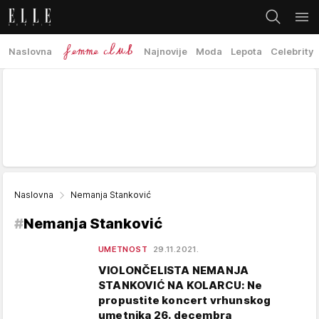
Naslovna
Najnovije
Moda
Lepota
Celebrity
Naslovna
Nemanja Stanković
#
Nemanja Stanković
UMETNOST
29.11.2021.
VIOLONČELISTA NEMANJA
STANKOVIĆ NA KOLARCU: Ne
propustite koncert vrhunskog
umetnika 26. decembra