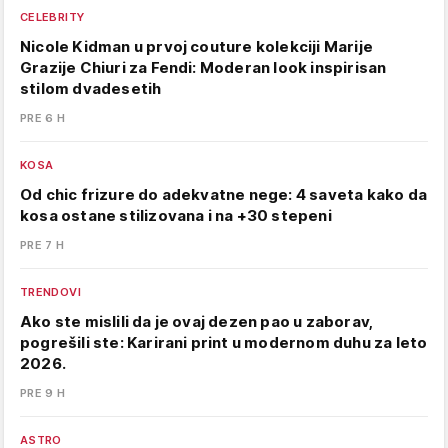
CELEBRITY
Nicole Kidman u prvoj couture kolekciji Marije
Grazije Chiuri za Fendi: Moderan look inspirisan
stilom dvadesetih
PRE 6 H
KOSA
Od chic frizure do adekvatne nege: 4 saveta kako da
kosa ostane stilizovana i na +30 stepeni
PRE 7 H
TRENDOVI
Ako ste mislili da je ovaj dezen pao u zaborav,
pogrešili ste: Karirani print u modernom duhu za leto
2026.
PRE 9 H
ASTRO