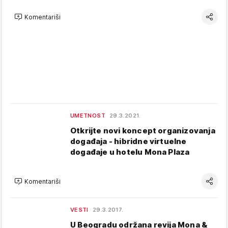
Komentariši
UMETNOST
29.3.2021.
Otkrijte novi koncept organizovanja
događaja - hibridne virtuelne
događaje u hotelu Mona Plaza
Komentariši
VESTI
29.3.2017.
U Beogradu održana revija Mona &