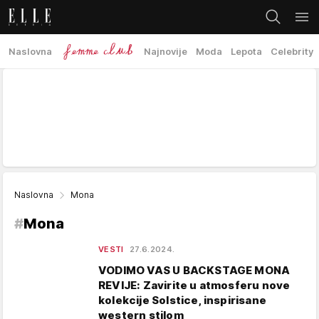
Naslovna
Najnovije
Moda
Lepota
Celebrity
Naslovna
Mona
#
Mona
VESTI
27.6.2024.
VODIMO VAS U BACKSTAGE MONA
REVIJE: Zavirite u atmosferu nove
kolekcije Solstice, inspirisane
western stilom