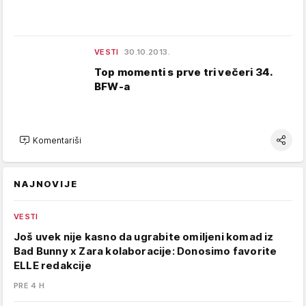
VESTI
30.10.2013.
Top momenti s prve tri večeri 34.
BFW-a
Komentariši
NAJNOVIJE
VESTI
Još uvek nije kasno da ugrabite omiljeni komad iz
Bad Bunny x Zara kolaboracije: Donosimo favorite
ELLE redakcije
PRE 4 H