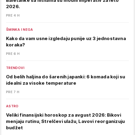
Baletanke sa nitnama su modni imperativ za leto
2026.
PRE 4 H
ŠMINKA I NEGA
Kako da vam usne izgledaju punije uz 3 jednostavna
koraka?
PRE 6 H
TRENDOVI
Od belih haljina do šarenih japanki: 6 komada koji su
idealni za visoke temperature
PRE 7 H
ASTRO
Veliki finansijski horoskop za avgust 2026: Bikovi
menjaju rutinu, Strelčevi ulažu, Lavovi reorganizuju
budžet