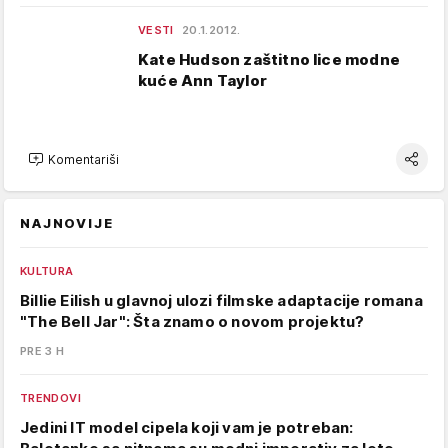
VESTI
20.1.2012.
Kate Hudson zaštitno lice modne
kuće Ann Taylor
Komentariši
NAJNOVIJE
KULTURA
Billie Eilish u glavnoj ulozi filmske adaptacije romana
"The Bell Jar": Šta znamo o novom projektu?
PRE 3 H
TRENDOVI
Jedini IT model cipela koji vam je potreban: