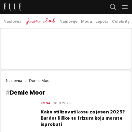
Naslovna
Najnovije
Moda
Lepota
Celebrity
Naslovna
Demie Moor
#
Demie Moor
KOSA
30.9.2025.
Kako stilizovati kosu za jesen 2025?
Bardot šiške su frizura koju morate
isprobati