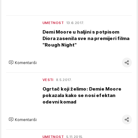
UMETNOST
13.6.2017.
Demi Moore u haljini s potpisom
Diora zasenila sve na premijeri filma
"Rough Night"
Komentariši
VESTI
8.5.2017.
Ogrtač koji želimo: Demie Moore
pokazala kako se nosi efektan
odevni komad
Komentariši
UMETNOST
5.11.2015.