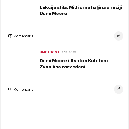
Lekcija stila: Midi crna haljina u režiji
Demi Moore
Komentariši
UMETNOST
1.11.2013.
Demi Moore i Ashton Kutcher:
Zvanično razvedeni
Komentariši