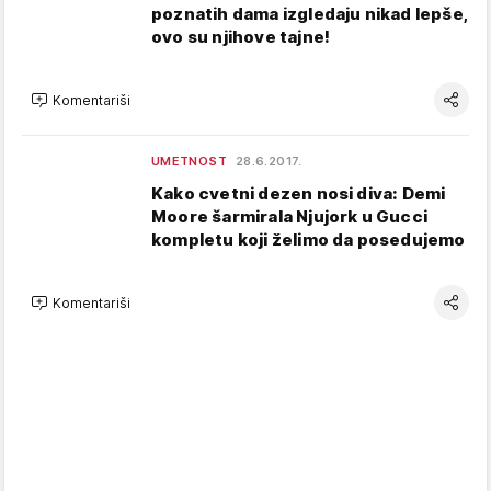
poznatih dama izgledaju nikad lepše,
ovo su njihove tajne!
Komentariši
UMETNOST
28.6.2017.
Kako cvetni dezen nosi diva: Demi
Moore šarmirala Njujork u Gucci
kompletu koji želimo da posedujemo
Komentariši