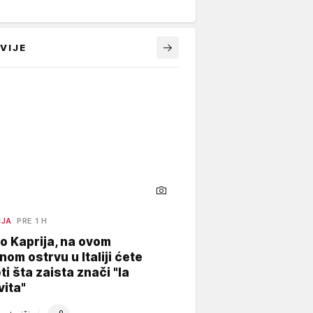
VIJE
NJA
PRE 1 H
o Kaprija, na ovom
nom ostrvu u Italiji ćete
ti šta zaista znači "la
vita"