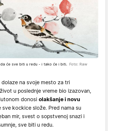
 će sve biti u redu - i tako će i biti.
Foto: Raw
dolaze na svoje mesto za tri
e život u poslednje vreme bio izazovan,
 Plutonom donosi
olakšanje i novu
 sve kockice slože. Pred nama su
ban mir, svest o sopstvenoj snazi i
umnje, sve biti u redu.