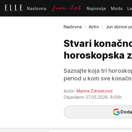
Naslovna
Najnovije
Moda
L
Naslovna
Astro
Jun donosi p
Stvari konačno
horoskopska z
Saznajte koja tri horosko
period u kom sve konačno
Autor:
Marina Zdravković
Objavljeno 27.05.2026. 8:00h
Dodaj