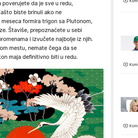
Kome
poverujete da je sve u redu,
ašto biste brinuli ako ne
meseca formira trigon sa Plutonom,
e. Štaviše, prepoznaćete u sebi
romenama i izvučete najbolje iz njih.
vom mestu, nemate čega da se
on maja definitivno biti u redu.
Kome
Kome