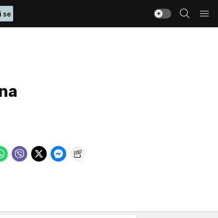
i se
una