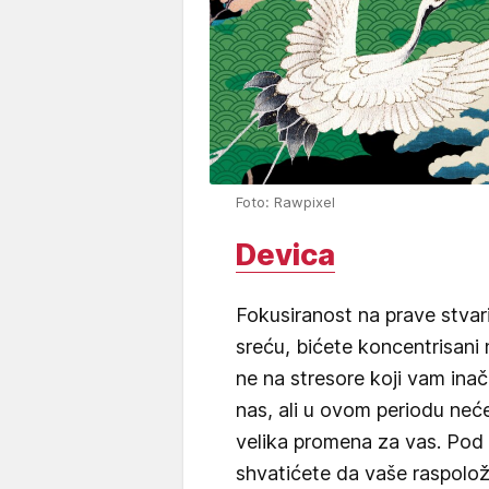
Foto: Rawpixel
Devica
Fokusiranost na prave stva
sreću, bićete koncentrisani 
ne na stresore koji vam ina
nas, ali u ovom periodu neće
velika promena za vas. Pod 
shvatićete da vaše raspolože