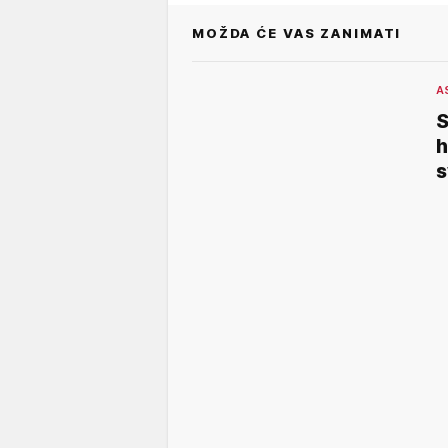
MOŽDA ĆE VAS ZANIMATI
A
S
h
s