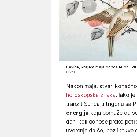
Device, krajem maja donosite odluku da
Pixel
Nakon maja, stvari konačno 
horoskopska znaka
. Iako j
tranzit Sunca u trigonu sa
energiju
koja pomaže da se
dani koji donose preko potre
uverenje da će, bez ikakve s