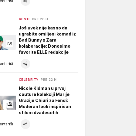
ntariši
VESTI
PRE 20 H
Još uvek nije kasno da
ugrabite omiljeni komad iz
Bad Bunny x Zara
kolaboracije: Donosimo
favorite ELLE redakcije
ntariši
CELEBRITY
PRE 22 H
Nicole Kidman u prvoj
couture kolekciji Marije
Grazije Chiuri za Fendi:
Moderan look inspirisan
stilom dvadesetih
ntariši