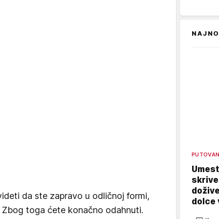
NAJNO
PUTOVA
Umest
skrive
dožive
deti da ste zapravo u odličnoj formi,
dolce 
i. Zbog toga ćete konačno odahnuti.