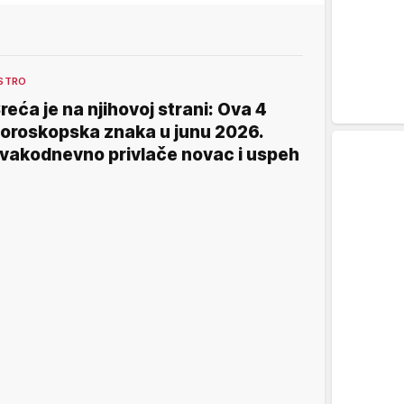
STRO
reća je na njihovoj strani: Ova 4
oroskopska znaka u junu 2026.
vakodnevno privlače novac i uspeh