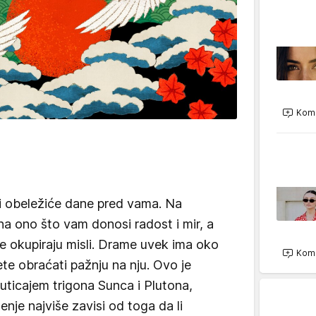
Kome
ri obeležiće dane pred vama. Na
na ono što vam donosi radost i mir, a
če okupiraju misli. Drame uvek ima oko
Kome
te obraćati pažnju na nju. Ovo je
uticajem trigona Sunca i Plutona,
nje najviše zavisi od toga da li