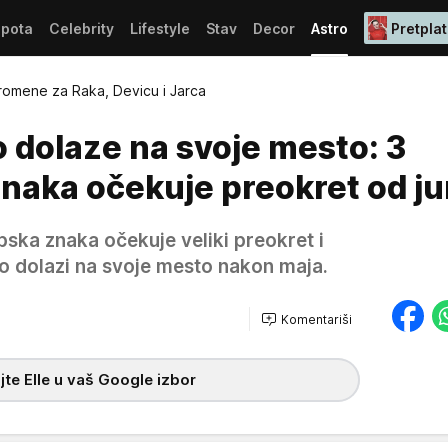
epota
Celebrity
Lifestyle
Stav
Decor
Astro
Pretplat
romene za Raka, Devicu i Jarca
 dolaze na svoje mesto: 3
naka očekuje preokret od j
pska znaka očekuje veliki preokret i
 dolazi na svoje mesto nakon maja.
Komentariši
te Elle u vaš Google izbor