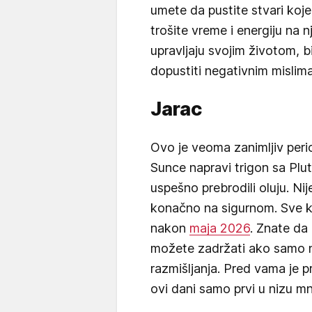
umete da pustite stvari koje
trošite vreme i energiju na n
upravljaju svojim životom, bi
dopustiti negativnim mislima
Jarac
Ovo je veoma zanimljiv per
Sunce napravi trigon sa Plu
uspešno prebrodili oluju. Nije
konačno na sigurnom. Sve k
nakon
maja 2026
. Znate da 
možete zadržati ako samo n
razmišljanja. Pred vama je pr
ovi dani samo prvi u nizu mn