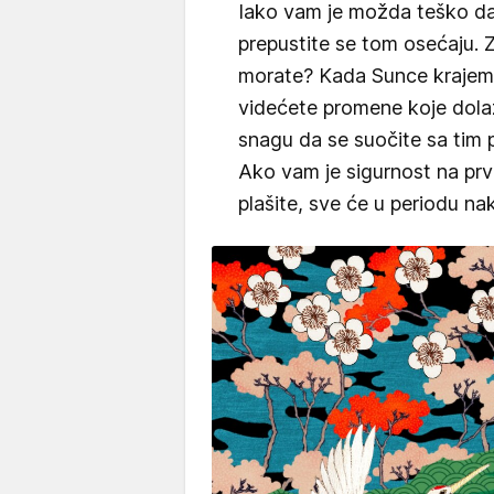
Iako vam je možda teško da 
prepustite se tom osećaju. Z
morate? Kada Sunce krajem 
videćete promene koje dolaz
snagu da se suočite sa tim p
Ako vam je sigurnost na pr
plašite, sve će u periodu nak