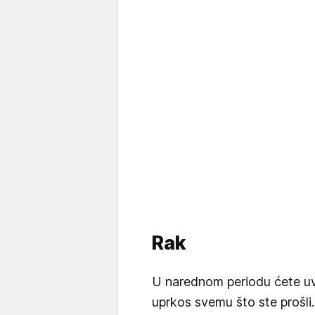
Rak
U narednom periodu ćete uvi
uprkos svemu što ste prošl