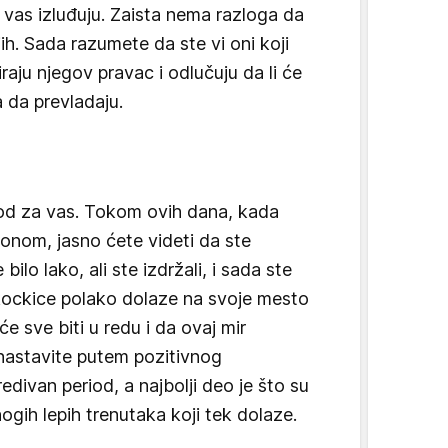
 vas izluđuju. Zaista nema razloga da
jih. Sada razumete da ste vi oni koji
raju njegov pravac i odlučuju da li će
 da prevladaju.
iod za vas. Tokom ovih dana, kada
tonom, jasno ćete videti da ste
 bilo lako, ali ste izdržali, i sada ste
ockice polako dolaze na svoje mesto
će sve biti u redu i da ovaj mir
astavite putem pozitivnog
edivan period, a najbolji deo je što su
ogih lepih trenutaka koji tek dolaze.