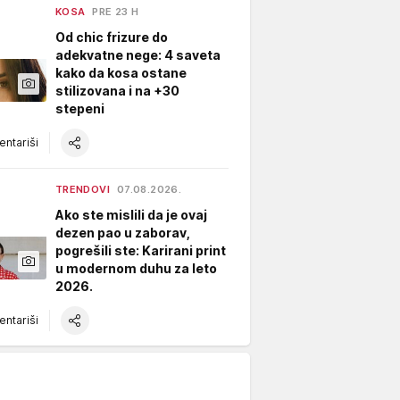
KOSA
PRE 23 H
Od chic frizure do
adekvatne nege: 4 saveta
kako da kosa ostane
stilizovana i na +30
stepeni
ntariši
TRENDOVI
07.08.2026.
Ako ste mislili da je ovaj
dezen pao u zaborav,
pogrešili ste: Karirani print
u modernom duhu za leto
2026.
ntariši