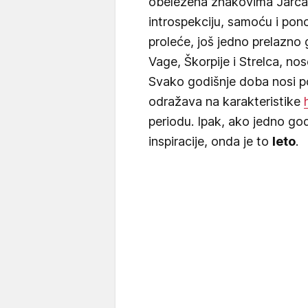
obeležena znakovima Jarca, 
introspekciju, samoću i pon
proleće, još jedno prelazno 
Vage, Škorpije i Strelca, no
Svako godišnje doba nosi p
odražava na karakteristike
periodu. Ipak, ako jedno go
inspiracije, onda je to
leto
.