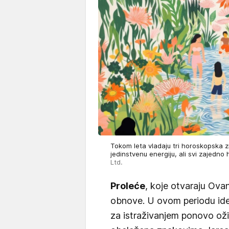
Tokom leta vladaju tri horoskopska zn
jedinstvenu energiju, ali svi zajedn
Ltd.
Proleće
, koje otvaraju Ovan
obnove. U ovom periodu idej
za istraživanjem ponovo oži