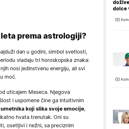
dožive
dolce 
Kome
 leta prema astrologiji?
najduži dan u godini, simbol svetlosti,
periodu vladaju tri horoskopska znaka:
njih nosi jedinstvenu energiju, ali svi
nu moć.
Kome
e pod uticajem Meseca. Njegova
šlost i uspomene čine ga intuitivnim
a
umetnika koji slika svoje emocije
,
ikatno hvata trenutak. Oni su
i, osetljivi i nežni, sa preciznim