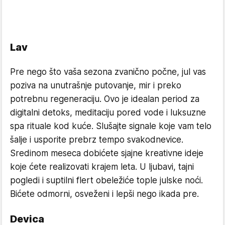
Lav
Pre nego što vaša sezona zvanično počne, jul vas
poziva na unutrašnje putovanje, mir i preko
potrebnu regeneraciju. Ovo je idealan period za
digitalni detoks, meditaciju pored vode i luksuzne
spa rituale kod kuće. Slušajte signale koje vam telo
šalje i usporite prebrz tempo svakodnevice.
Sredinom meseca dobićete sjajne kreativne ideje
koje ćete realizovati krajem leta. U ljubavi, tajni
pogledi i suptilni flert obeležiće tople julske noći.
Bićete odmorni, osveženi i lepši nego ikada pre.
Devica