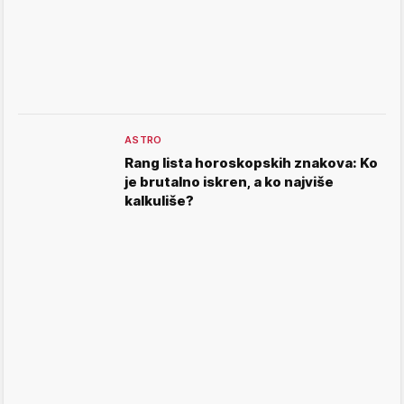
ASTRO
Rang lista horoskopskih znakova: Ko
je brutalno iskren, a ko najviše
kalkuliše?