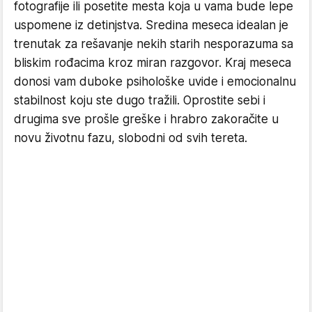
fotografije ili posetite mesta koja u vama bude lepe
uspomene iz detinjstva. Sredina meseca idealan je
trenutak za rešavanje nekih starih nesporazuma sa
bliskim rođacima kroz miran razgovor. Kraj meseca
donosi vam duboke psihološke uvide i emocionalnu
stabilnost koju ste dugo tražili. Oprostite sebi i
drugima sve prošle greške i hrabro zakoračite u
novu životnu fazu, slobodni od svih tereta.