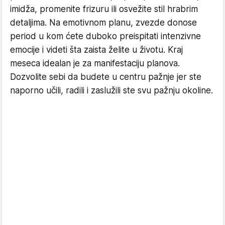
imidža, promenite frizuru ili osvežite stil hrabrim
detaljima. Na emotivnom planu, zvezde donose
period u kom ćete duboko preispitati intenzivne
emocije i videti šta zaista želite u životu. Kraj
meseca idealan je za manifestaciju planova.
Dozvolite sebi da budete u centru pažnje jer ste
naporno učili, radili i zaslužili ste svu pažnju okoline.