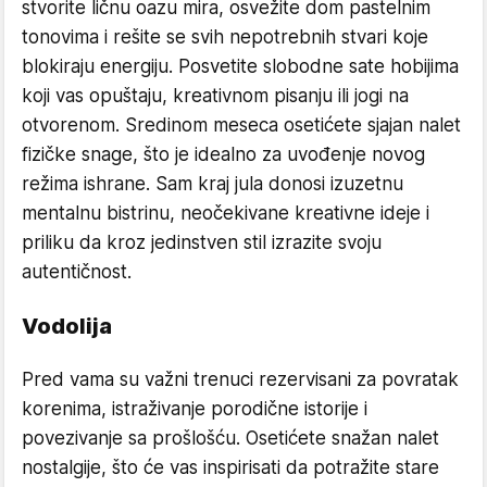
stvorite ličnu oazu mira, osvežite dom pastelnim
tonovima i rešite se svih nepotrebnih stvari koje
blokiraju energiju. Posvetite slobodne sate hobijima
koji vas opuštaju, kreativnom pisanju ili jogi na
otvorenom. Sredinom meseca osetićete sjajan nalet
fizičke snage, što je idealno za uvođenje novog
režima ishrane. Sam kraj jula donosi izuzetnu
mentalnu bistrinu, neočekivane kreativne ideje i
priliku da kroz jedinstven stil izrazite svoju
autentičnost.
Vodolija
Pred vama su važni trenuci rezervisani za povratak
korenima, istraživanje porodične istorije i
povezivanje sa prošlošću. Osetićete snažan nalet
nostalgije, što će vas inspirisati da potražite stare