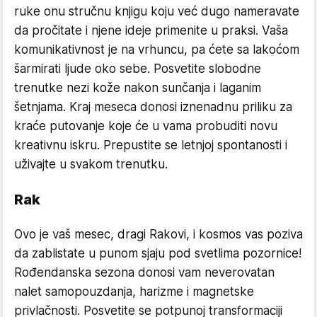
ruke onu stručnu knjigu koju već dugo nameravate
da pročitate i njene ideje primenite u praksi. Vaša
komunikativnost je na vrhuncu, pa ćete sa lakoćom
šarmirati ljude oko sebe. Posvetite slobodne
trenutke nezi kože nakon sunčanja i laganim
šetnjama. Kraj meseca donosi iznenadnu priliku za
kraće putovanje koje će u vama probuditi novu
kreativnu iskru. Prepustite se letnjoj spontanosti i
uživajte u svakom trenutku.
Rak
Ovo je vaš mesec, dragi Rakovi, i kosmos vas poziva
da zablistate u punom sjaju pod svetlima pozornice!
Rođendanska sezona donosi vam neverovatan
nalet samopouzdanja, harizme i magnetske
privlačnosti. Posvetite se potpunoj transformaciji