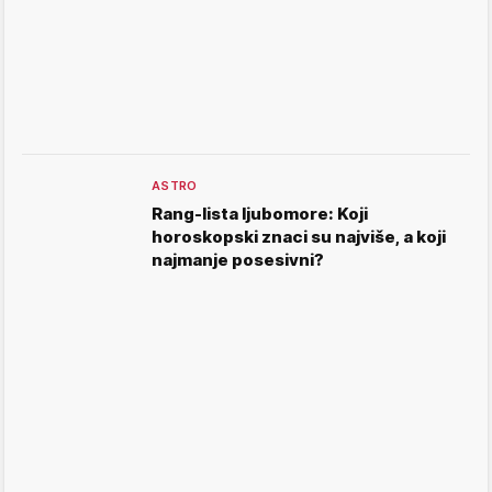
ASTRO
Rang-lista ljubomore: Koji
horoskopski znaci su najviše, a koji
najmanje posesivni?