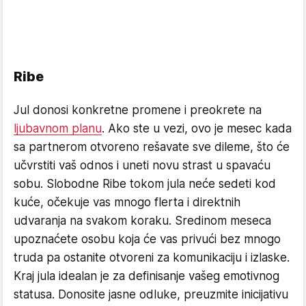
Ribe
Jul donosi konkretne promene i preokrete na
ljubavnom planu
. Ako ste u vezi, ovo je mesec kada
sa partnerom otvoreno rešavate sve dileme, što će
učvrstiti vaš odnos i uneti novu strast u spavaću
sobu. Slobodne Ribe tokom jula neće sedeti kod
kuće, očekuje vas mnogo flerta i direktnih
udvaranja na svakom koraku. Sredinom meseca
upoznaćete osobu koja će vas privući bez mnogo
truda pa ostanite otvoreni za komunikaciju i izlaske.
Kraj jula idealan je za definisanje vašeg emotivnog
statusa. Donosite jasne odluke, preuzmite inicijativu