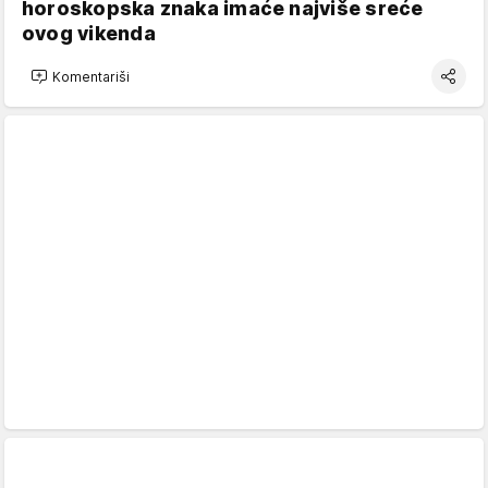
horoskopska znaka imaće najviše sreće
ovog vikenda
Komentariši