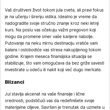
Vaš društveni život tokom jula cveta, ali pravi fokus
je na učenju i širenju vidika. Idealno je vreme da
nadogradite svoje stručno znanje kroz neki letnji
kurs. Na poslu vas očekuju važni pregovori koji
mogu da promene smer vaše karijere nabolje.
Putovanje na neku mirnu destinaciju vratiće vam
balans i oslobodiće vas stresa nakupljenog tokom
godine. Krajem meseca finansijska situacija se
stabilizuje, što vam omogućava da bez griže savesti
investirate u odeću ili nakit koji već dugo merkate.
Blizanci
Jul stavlja akcenat na vaše finansije i lične
vrednosti, podstičući vas da redefinišete svoje
materijalne ciljeve. Savršen je trenutak da uzmete u