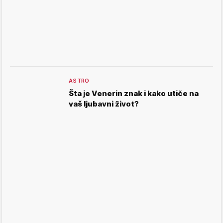
ASTRO
Šta je Venerin znak i kako utiče na
vaš ljubavni život?