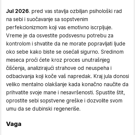
Jul 2026
. pred vas stavlja ozbiljan psihološki rad
na sebi i suočavanje sa sopstvenim
perfekcionizmom koji vas emotivno iscrpljuje.
Vreme je da osvestite podsvesnu potrebu za
kontrolom i shvatite da ne morate popravljati ljude
oko sebe kako biste se osećali sigurno. Sredinom
meseca proći ćete kroz proces unutrašnjeg
čišćenja, analizirajući strahove od neuspeha i
odbacivanja koji koče vaš napredak. Kraj jula donosi
veliko mentalno olakšanje kada konačno naučite da
prihvatite svoje mane i nesavršenosti. Spustite štit,
oprostite sebi sopstvene greške i dozvolite svom
umu da se dubinski regeneriše.
Vaga