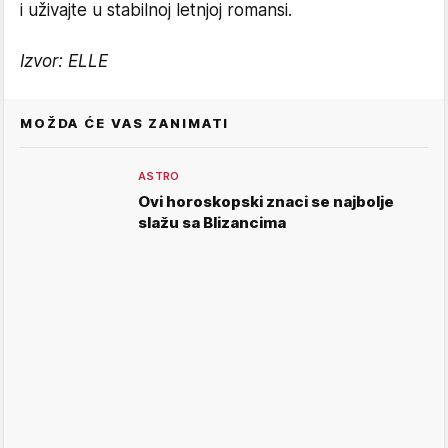
i uživajte u stabilnoj letnjoj romansi.
Izvor: ELLE
MOŽDA ĆE VAS ZANIMATI
ASTRO
Ovi horoskopski znaci se najbolje
slažu sa Blizancima