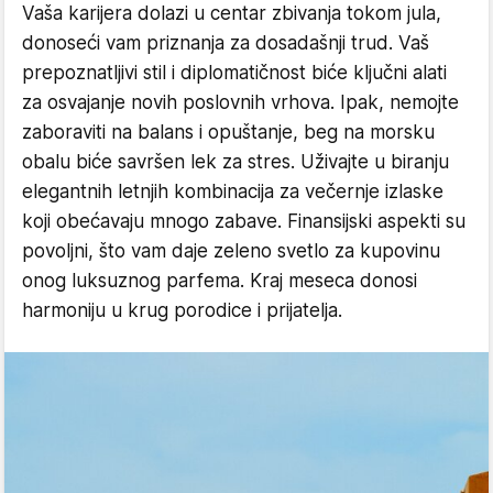
Vaša karijera dolazi u centar zbivanja tokom jula,
donoseći vam priznanja za dosadašnji trud. Vaš
prepoznatljivi stil i diplomatičnost biće ključni alati
za osvajanje novih poslovnih vrhova. Ipak, nemojte
zaboraviti na balans i opuštanje, beg na morsku
obalu biće savršen lek za stres. Uživajte u biranju
elegantnih letnjih kombinacija za večernje izlaske
koji obećavaju mnogo zabave. Finansijski aspekti su
povoljni, što vam daje zeleno svetlo za kupovinu
onog luksuznog parfema. Kraj meseca donosi
harmoniju u krug porodice i prijatelja.