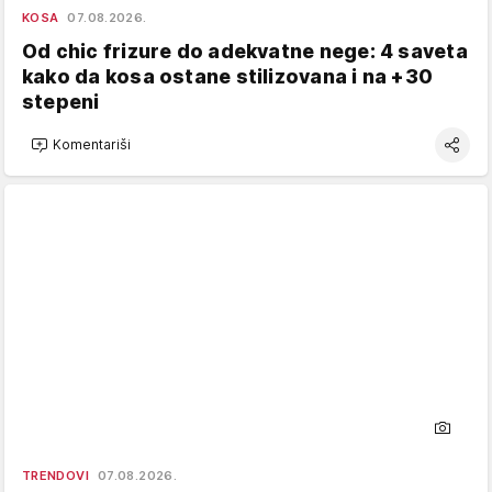
KOSA
07.08.2026.
Od chic frizure do adekvatne nege: 4 saveta
kako da kosa ostane stilizovana i na +30
stepeni
Komentariši
TRENDOVI
07.08.2026.