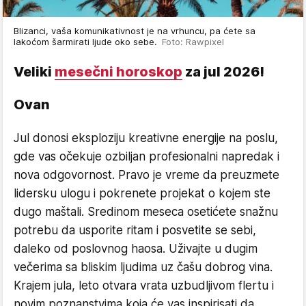
Blizanci, vaša komunikativnost je na vrhuncu, pa ćete sa
lakoćom šarmirati ljude oko sebe.
Foto: Rawpixel
Veliki
mesečni horoskop
za jul 2026!
Ovan
Jul donosi eksploziju kreativne energije na poslu,
gde vas očekuje ozbiljan profesionalni napredak i
nova odgovornost. Pravo je vreme da preuzmete
lidersku ulogu i pokrenete projekat o kojem ste
dugo maštali. Sredinom meseca osetićete snažnu
potrebu da usporite ritam i posvetite se sebi,
daleko od poslovnog haosa. Uživajte u dugim
večerima sa bliskim ljudima uz čašu dobrog vina.
Krajem jula, leto otvara vrata uzbudljivom flertu i
novim poznanstvima koja će vas inspirisati da