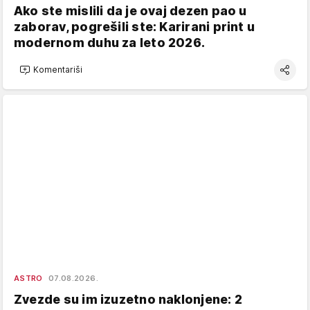
Ako ste mislili da je ovaj dezen pao u
zaborav, pogrešili ste: Karirani print u
modernom duhu za leto 2026.
Komentariši
ASTRO
07.08.2026.
Zvezde su im izuzetno naklonjene: 2