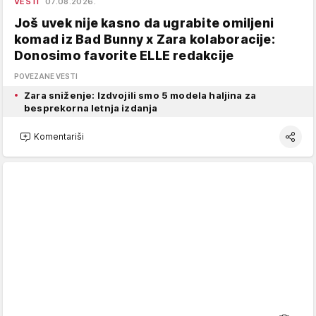
VESTI
07.08.2026.
Još uvek nije kasno da ugrabite omiljeni
komad iz Bad Bunny x Zara kolaboracije:
Donosimo favorite ELLE redakcije
POVEZANE VESTI
Zara sniženje: Izdvojili smo 5 modela haljina za
besprekorna letnja izdanja
Komentariši