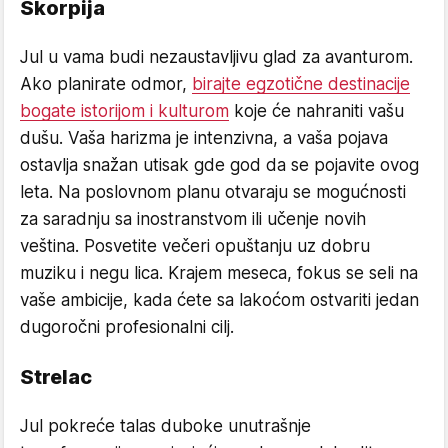
Škorpija
Jul u vama budi nezaustavljivu glad za avanturom.
Ako planirate odmor,
birajte egzotične destinacije
bogate istorijom i kulturom
koje će nahraniti vašu
dušu. Vaša harizma je intenzivna, a vaša pojava
ostavlja snažan utisak gde god da se pojavite ovog
leta. Na poslovnom planu otvaraju se mogućnosti
za saradnju sa inostranstvom ili učenje novih
veština. Posvetite večeri opuštanju uz dobru
muziku i negu lica. Krajem meseca, fokus se seli na
vaše ambicije, kada ćete sa lakoćom ostvariti jedan
dugoročni profesionalni cilj.
Strelac
Jul pokreće talas duboke unutrašnje