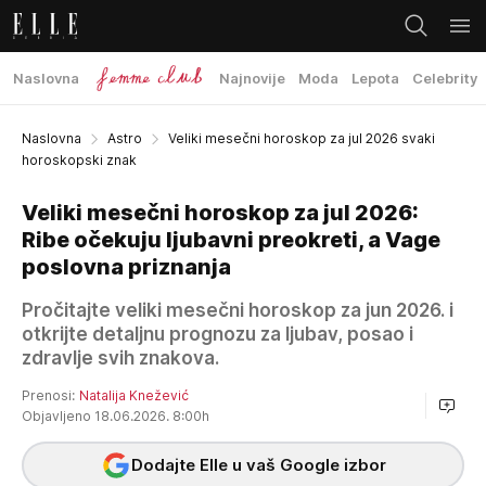
Naslovna
Najnovije
Moda
Lepota
Celebrity
Naslovna
Astro
Veliki mesečni horoskop za jul 2026 svaki
horoskopski znak
Veliki mesečni horoskop za jul 2026:
Ribe očekuju ljubavni preokreti, a Vage
poslovna priznanja
Pročitajte veliki mesečni horoskop za jun 2026. i
otkrijte detaljnu prognozu za ljubav, posao i
zdravlje svih znakova.
Prenosi:
Natalija Knežević
Objavljeno 18.06.2026. 8:00h
Dodajte Elle u vaš Google izbor