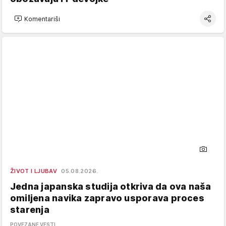
Komentariši
ŽIVOT I LJUBAV
05.08.2026.
Jedna japanska studija otkriva da ova naša
omiljena navika zapravo usporava proces
starenja
POVEZANE VESTI