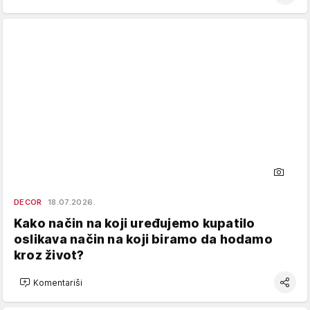
DECOR
18.07.2026.
Kako način na koji uređujemo kupatilo
oslikava način na koji biramo da hodamo
kroz život?
Komentariši