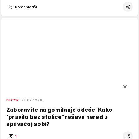
Komentariši
DECOR
25.07.2026.
Zaboravite na gomilanje odeće: Kako
"pravilo bez stolice" rešava nered u
spavaćoj sobi?
1