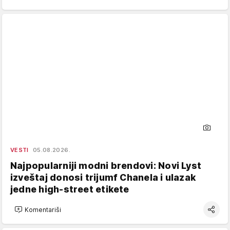
VESTI
05.08.2026.
Najpopularniji modni brendovi: Novi Lyst
izveštaj donosi trijumf Chanela i ulazak
jedne high-street etikete
Komentariši