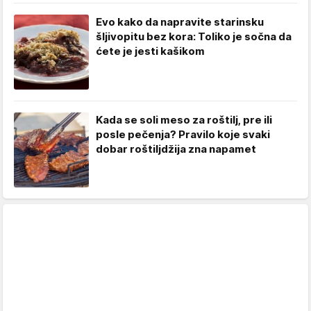
Evo kako da napravite starinsku
šljivopitu bez kora: Toliko je sočna da
ćete je jesti kašikom
Kada se soli meso za roštilj, pre ili
posle pečenja? Pravilo koje svaki
dobar roštiljdžija zna napamet