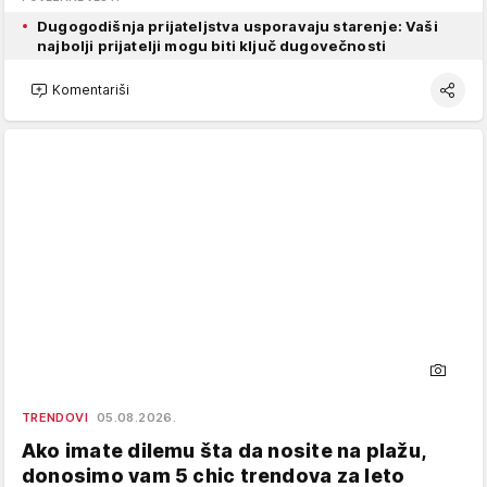
Dugogodišnja prijateljstva usporavaju starenje: Vaši
najbolji prijatelji mogu biti ključ dugovečnosti
Komentariši
TRENDOVI
05.08.2026.
Ako imate dilemu šta da nosite na plažu,
donosimo vam 5 chic trendova za leto