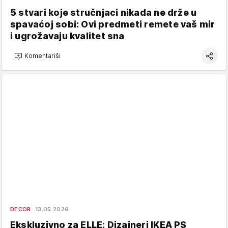
5 stvari koje stručnjaci nikada ne drže u
spavaćoj sobi: Ovi predmeti remete vaš mir
i ugrožavaju kvalitet sna
Komentariši
DECOR
13.05.2026.
Ekskluzivno za ELLE: Dizajneri IKEA PS