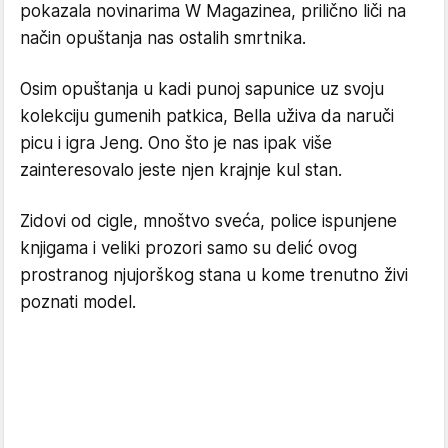
pokazala novinarima W Magazinea, prilično liči na
način opuštanja nas ostalih smrtnika.
Osim opuštanja u kadi punoj sapunice uz svoju
kolekciju gumenih patkica, Bella uživa da naruči
picu i igra Jeng. Ono što je nas ipak više
zainteresovalo jeste njen krajnje kul stan.
Zidovi od cigle, mnoštvo sveća, police ispunjene
knjigama i veliki prozori samo su delić ovog
prostranog njujorškog stana u kome trenutno živi
poznati model.