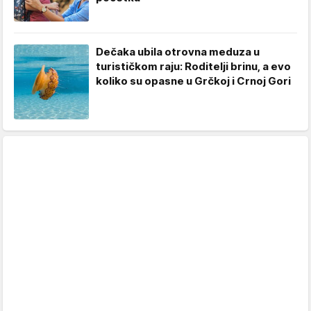
Dečaka ubila otrovna meduza u
turističkom raju: Roditelji brinu, a evo
koliko su opasne u Grčkoj i Crnoj Gori