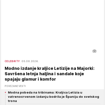
CELEBRITY
05.08.2026.
Modno izdanje kraljice Letizije na Majorki:
Savršena letnja haljina i sandale koje
spajaju glamur i komfor
POVEZANE VESTI
Modna pobeda na tribinama: Kraljica Letizia u
vatrenocrvenom izdanju bodrila je Španiju do svetskog
trona