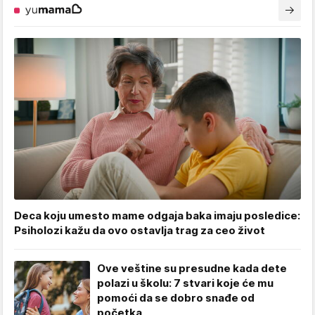
Deca koju umesto mame odgaja baka imaju posledice:
Psiholozi kažu da ovo ostavlja trag za ceo život
Ove veštine su presudne kada dete
polazi u školu: 7 stvari koje će mu
pomoći da se dobro snađe od
početka