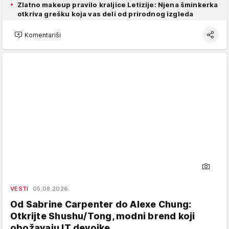
Zlatno makeup pravilo kraljice Letizije: Njena šminkerka
otkriva grešku koja vas deli od prirodnog izgleda
Komentariši
VESTI
05.08.2026.
Od Sabrine Carpenter do Alexe Chung:
Otkrijte Shushu/Tong, modni brend koji
obožavaju IT devojke