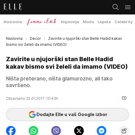
Naslovna
Najnovije
Moda
Lepota
Celebrity
Naslovna
Decor
Zavirite u njujorški stan Belle Hadid kakav
bismo svi želeli da imamo (VIDEO)
Zavirite u njujorški stan Belle Hadid
kakav bismo svi želeli da imamo (VIDEO)
Ništa preterano, ništa glamurozno, ali tako
savršeno.
Objavljeno 25.01.2017. 10:43h
Dodajte Elle u vaš Google izbor