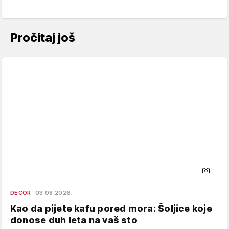
Pročitaj još
DECOR
03.08.2026.
Kao da pijete kafu pored mora: Šoljice koje
donose duh leta na vaš sto