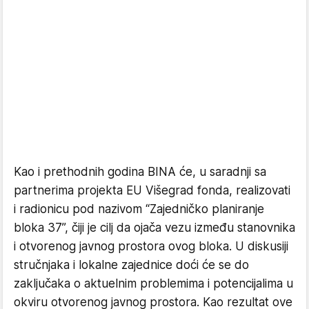
Kao i prethodnih godina BINA će, u saradnji sa
partnerima projekta EU Višegrad fonda, realizovati
i radionicu pod nazivom “Zajedničko planiranje
bloka 37”, čiji je cilj da ojača vezu između stanovnika
i otvorenog javnog prostora ovog bloka. U diskusiji
stručnjaka i lokalne zajednice doći će se do
zaključaka o aktuelnim problemima i potencijalima u
okviru otvorenog javnog prostora. Kao rezultat ove