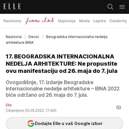
Naslovna
Najnovije
Moda
Lepota
Celebrity
Naslovna
Decor
Beogradska internacionalna nedelja
arhitekture BINA
17. BEOGRADSKA INTERNACIONALNA
NEDELJA ARHITEKTURE: Ne propustite
ovu manifestaciju od 26. maja do 7. jula
Ovogodišnje, 17. izdanje Beogradske
internacionalne nedelje arhitekture – BINA 2022
biće održano od 26. maja do 7. jula.
Elle
Objavljeno 05.05.2022. 17:42h
Dodajte Elle u vaš Google izbor