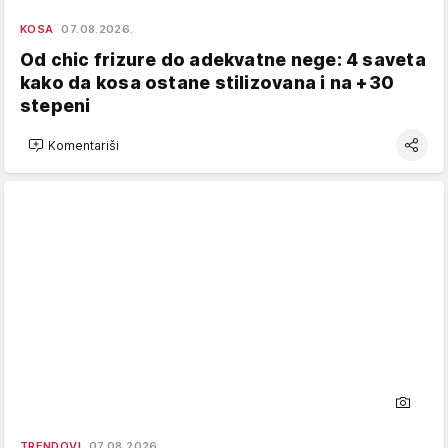
KOSA
07.08.2026.
Od chic frizure do adekvatne nege: 4 saveta
kako da kosa ostane stilizovana i na +30
stepeni
Komentariši
TRENDOVI
07.08.2026.