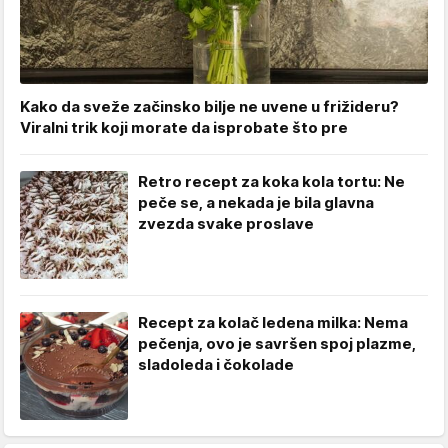
Kako da sveže začinsko bilje ne uvene u frižideru?
Viralni trik koji morate da isprobate što pre
Retro recept za koka kola tortu: Ne
peče se, a nekada je bila glavna
zvezda svake proslave
Recept za kolač ledena milka: Nema
pečenja, ovo je savršen spoj plazme,
sladoleda i čokolade