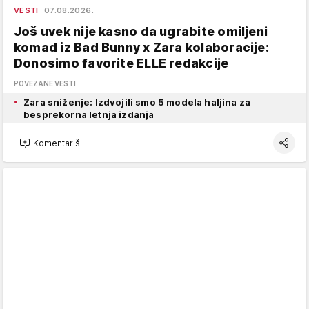
VESTI
07.08.2026.
Još uvek nije kasno da ugrabite omiljeni
komad iz Bad Bunny x Zara kolaboracije:
Donosimo favorite ELLE redakcije
POVEZANE VESTI
Zara sniženje: Izdvojili smo 5 modela haljina za
besprekorna letnja izdanja
Komentariši