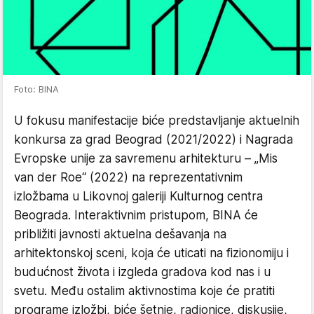
Foto: BINA
U fokusu manifestacije biće predstavljanje aktuelnih
konkursa za grad Beograd (2021/2022) i Nagrada
Evropske unije za savremenu arhitekturu – „Mis
van der Roe“ (2022) na reprezentativnim
izložbama u Likovnoj galeriji Kulturnog centra
Beograda. Interaktivnim pristupom, BINA će
približiti javnosti aktuelna dešavanja na
arhitektonskoj sceni, koja će uticati na fizionomiju i
budućnost života i izgleda gradova kod nas i u
svetu. Među ostalim aktivnostima koje će pratiti
programe izložbi, biće šetnje, radionice, diskusije,