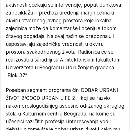
aktivnosti očekuju se intervencije, poput punktova
za reciklažu ili predlozi uređenja manjih celina u
okviru otvorenog javnog prostora koje lokalna
zajednica može da komentariše i ocenjuje tokom
čitavog događaja. Na ovaj način se prepoznaju i
uspostavljaju zajedničke vrednosti u okviru
prostora svakodnevnog života. Radionica će se
realizovati u saradnji sa Arhitektonskim fakultetom
Univerziteta u Beogradu i Udruženjem građana
„Blok 37“.
Poseban segment programa čini DOBAR URBANI
ŽIVOT 2/GOOD URBAN LIFE 2 – koji se razvio
nakon prošlogodišnjeg uspešno održanog okruglog
stola u Kulturnom centru Beograda, na kome su
učesnici različitih profesija i interesovanja vodili
debatu o tome šta je dobar urbani život i kako mu