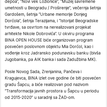
depoa”, “Novi vek Ložionice”, “Muzej savremene
umetnosti u Beogradu / Proširenje”, večernja šetnja
Gardošem, šetnja “Urbane memorije Donjeg
Dorćola”, šetnja Terazijama, i “Istorijat Beogradske
tvrđave, sa osvrtom na nerealizovani projekat
arhitekte Nikole Dobrovića”. U okviru programa
BINA OPEN HOUSE biće organizovan program
posvećen poslovnom objektu Mia Dorćol, kao i
vođenje kroz Jadransko podunavsku banku (bivša
Jugobanka, pa AIK banka i sada Zadužbina MK).
Posle Novog Sada, Zrenjanina, Pančeva i
Kragujevca, BINA izlet ove godine će biti posvećen
gradu Šapcu, a biće realizovan pod nazivom
“Transformacija javnih prostora u Šapcu u periodu
od 2015-2020” u saradnji sa ŽAD-om.