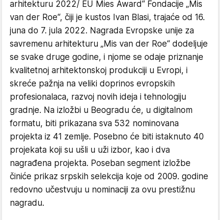
arhitekturu 2022/ EU Mies Award“ Fondacije „Mis
van der Roe“, čiji je kustos Ivan Blasi, trajaće od 16.
juna do 7. jula 2022. Nagrada Evropske unije za
savremenu arhitekturu „Mis van der Roe“ dodeljuje
se svake druge godine, i njome se odaje priznanje
kvalitetnoj arhitektonskoj produkciji u Evropi, i
skreće pažnja na veliki doprinos evropskih
profesionalaca, razvoj novih ideja i tehnologiju
gradnje. Na izložbi u Beogradu će, u digitalnom
formatu, biti prikazana sva 532 nominovana
projekta iz 41 zemlje. Posebno će biti istaknuto 40
projekata koji su ušli u uži izbor, kao i dva
nagrađena projekta. Poseban segment izložbe
činiće prikaz srpskih selekcija koje od 2009. godine
redovno učestvuju u nominaciji za ovu prestižnu
nagradu.