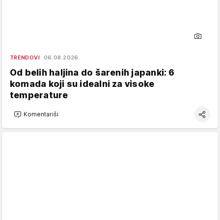
TRENDOVI
06.08.2026.
Od belih haljina do šarenih japanki: 6
komada koji su idealni za visoke
temperature
Komentariši