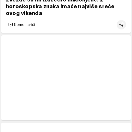
horoskopska znaka imaće najviše sreće
ovog vikenda
Komentariši