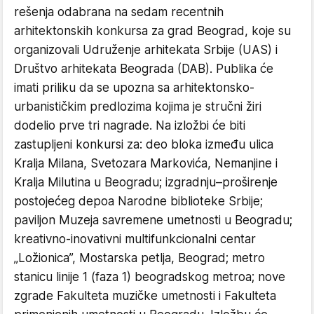
rešenja odabrana na sedam recentnih
arhitektonskih konkursa za grad Beograd, koje su
organizovali Udruženje arhitekata Srbije (UAS) i
Društvo arhitekata Beograda (DAB). Publika će
imati priliku da se upozna sa arhitektonsko-
urbanističkim predlozima kojima je stručni žiri
dodelio prve tri nagrade. Na izložbi će biti
zastupljeni konkursi za: deo bloka između ulica
Kralja Milana, Svetozara Markovića, Nemanjine i
Kralja Milutina u Beogradu; izgradnju–proširenje
postojećeg depoa Narodne biblioteke Srbije;
paviljon Muzeja savremene umetnosti u Beogradu;
kreativno-inovativni multifunkcionalni centar
„Ložionica”, Mostarska petlja, Beograd; metro
stanicu linije 1 (faza 1) beogradskog metroa; nove
zgrade Fakulteta muzičke umetnosti i Fakulteta