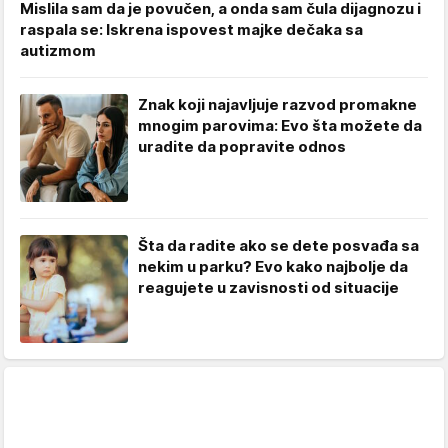
Mislila sam da je povučen, a onda sam čula dijagnozu i
raspala se: Iskrena ispovest majke dečaka sa
autizmom
Znak koji najavljuje razvod promakne
mnogim parovima: Evo šta možete da
uradite da popravite odnos
Šta da radite ako se dete posvađa sa
nekim u parku? Evo kako najbolje da
reagujete u zavisnosti od situacije