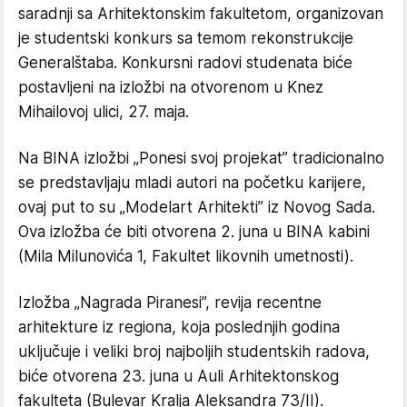
saradnji sa Arhitektonskim fakultetom, organizovan
je studentski konkurs sa temom rekonstrukcije
Generalštaba. Konkursni radovi studenata biće
postavljeni na izložbi na otvorenom u Knez
Mihailovoj ulici, 27. maja.
Na BINA izložbi „Ponesi svoj projekat” tradicionalno
se predstavljaju mladi autori na početku karijere,
ovaj put to su „Modelart Arhitekti” iz Novog Sada.
Ova izložba će biti otvorena 2. juna u BINA kabini
(Mila Milunovića 1, Fakultet likovnih umetnosti).
Izložba „Nagrada Piranesi”, revija recentne
arhitekture iz regiona, koja poslednjih godina
uključuje i veliki broj najboljih studentskih radova,
biće otvorena 23. juna u Auli Arhitektonskog
fakulteta (Bulevar Kralja Aleksandra 73/II).