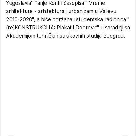
Yugoslavia" Tanje Konli i časopisa " Vreme
arhitekture - arhitektura i urbanizam u Valjevu
2010-2020", a biće održana i studentska radionica "
(re)KONSTRUKCIJA: Plakat i Dobrović" u saradnji sa
Akademijom tehničkih strukovnih studija Beograd.