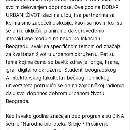
svojim delovanjem doprinose. Ove godine DOBAR
URBANI ŽIVOT izlazi na ulicu, i sa partnerima sa
kojima smo započeli diskusiju, kao i sa novim koji su
se u nju uključili, planiramo da sprovedemo
interaktivne module na nekoliko lokacija u
Beogradu, svaki sa specifičnom temom od značaja
za kvalitetan život u urbanom okruženju. Pet su
tema kojima ćemo se baviti: zdravlje, briga, hrana,
igra i digitalno okruženje. Studenti beogradskog
Arhitektonskog fakulteta i bečkog Tehničkog
univerziteta potrudiće se da na zajedničkoj radionici
daju svoj doprinos dobrom urbanom životu
Beograda.
Kao i svake godine značajan deo programa su BINA
šetnje “Narodna biblioteka Srbije / Proširenje