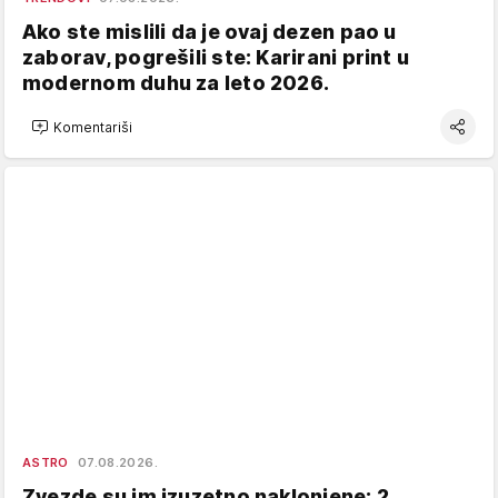
Ako ste mislili da je ovaj dezen pao u
zaborav, pogrešili ste: Karirani print u
modernom duhu za leto 2026.
Komentariši
ASTRO
07.08.2026.
Zvezde su im izuzetno naklonjene: 2