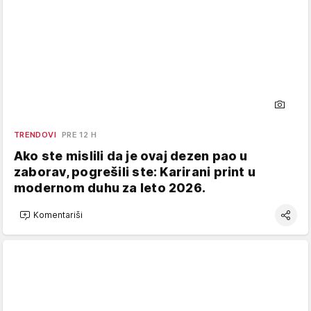
TRENDOVI
PRE 12 H
Ako ste mislili da je ovaj dezen pao u
zaborav, pogrešili ste: Karirani print u
modernom duhu za leto 2026.
Komentariši