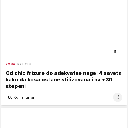
KOSA
PRE 11 H
Od chic frizure do adekvatne nege: 4 saveta
kako da kosa ostane stilizovana i na +30
stepeni
Komentariši