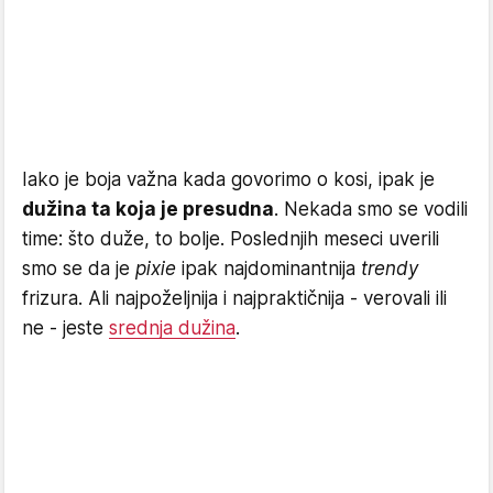
Iako je boja važna kada govorimo o kosi, ipak je
dužina ta koja je presudna
. Nekada smo se vodili
time: što duže, to bolje. Poslednjih meseci uverili
smo se da je
pixie
ipak najdominantnija
trendy
frizura. Ali najpoželjnija i najpraktičnija - verovali ili
ne - jeste
srednja dužina
.