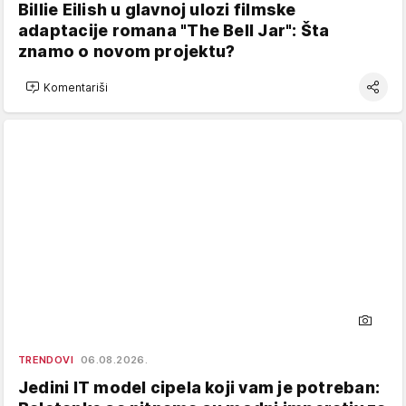
Billie Eilish u glavnoj ulozi filmske
adaptacije romana "The Bell Jar": Šta
znamo o novom projektu?
Komentariši
TRENDOVI
06.08.2026.
Jedini IT model cipela koji vam je potreban: