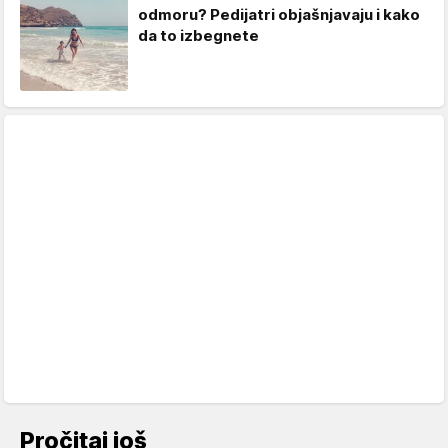
odmoru? Pedijatri objašnjavaju i kako
da to izbegnete
Pročitaj još