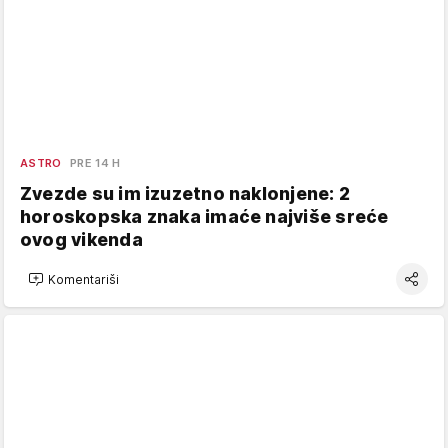
ASTRO
PRE 14 H
Zvezde su im izuzetno naklonjene: 2
horoskopska znaka imaće najviše sreće
ovog vikenda
Komentariši