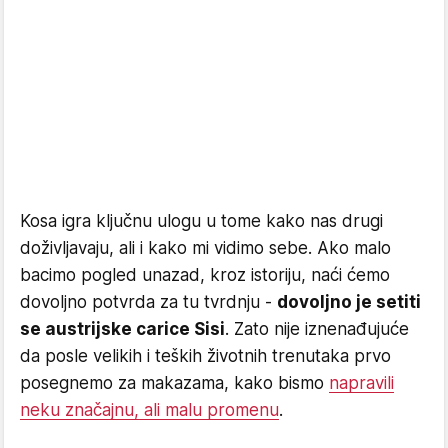
Kosa igra ključnu ulogu u tome kako nas drugi
doživljavaju, ali i kako mi vidimo sebe. Ako malo
bacimo pogled unazad, kroz istoriju, naći ćemo
dovoljno potvrda za tu tvrdnju -
dovoljno je setiti
se austrijske carice Sisi
. Zato nije iznenađujuće
da posle velikih i teških životnih trenutaka prvo
posegnemo za makazama, kako bismo
napravili
neku značajnu, ali malu promenu
.