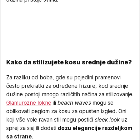
Kako da stilizujete kosu srednje dužine?
Za razliku od boba, gde su pojedini pramenovi
često prekratki za određene frizure, kod srednje
dužine postoji mnogo različitih načina za stilizovanje.
Glamurozne lokne
ili
beach waves
mogu se
oblikovati peglom za kosu za opušten izgled. Oni
koji više vole ravan stil mogu postići
sleek look
uz
sprej za sjaj ili dodati
dozu elegancije razdeljkom
sa strane
.