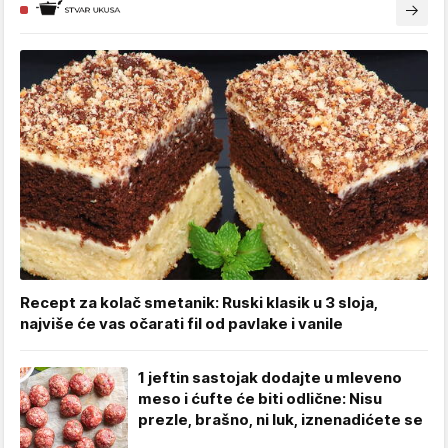
Recept za kolač smetanik: Ruski klasik u 3 sloja,
najviše će vas očarati fil od pavlake i vanile
1 jeftin sastojak dodajte u mleveno
meso i ćufte će biti odlične: Nisu
prezle, brašno, ni luk, iznenadićete se