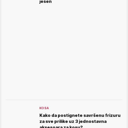
jesen
KOSA
Kako da postignete savršenu frizuru
za sve prilike uz 3 jednostavna
aksesoara za kosu?