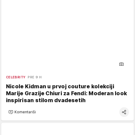
CELEBRITY
PRE 9 H
Nicole Kidman u prvoj couture kolekciji
Marije Grazije Chiuri za Fendi: Moderan look
inspirisan stilom dvadesetih
Komentariši