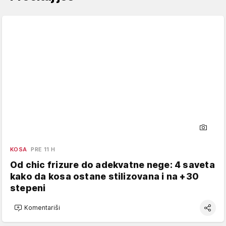
KOSA
PRE 11 H
Od chic frizure do adekvatne nege: 4 saveta
kako da kosa ostane stilizovana i na +30
stepeni
Komentariši