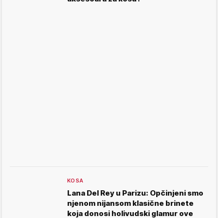
KOSA
Lana Del Rey u Parizu: Opčinjeni smo
njenom nijansom klasične brinete
koja donosi holivudski glamur ove