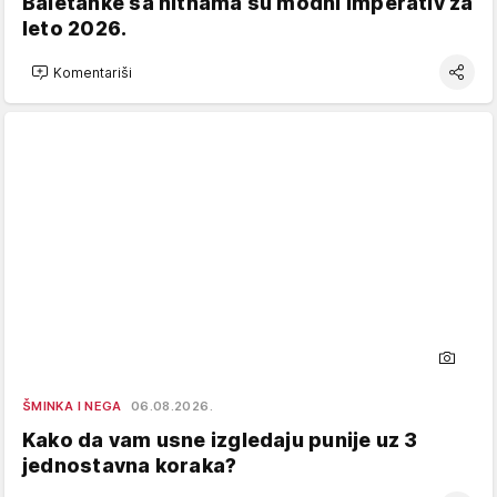
Baletanke sa nitnama su modni imperativ za
leto 2026.
Komentariši
ŠMINKA I NEGA
06.08.2026.
Kako da vam usne izgledaju punije uz 3
jednostavna koraka?