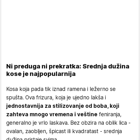
Ni preduga ni prekratka: Srednja dužina
kose je najpopularnija
Kosa koja pada tik iznad ramena i ležerno se
spušta. Ova frizura, koja je ujedno lakša i
jednostavnija za stilizovanje od boba, koji
zahteva mnogo vremena i veštine
feniranja,
generalno je vrlo laskava. Bez obzira na oblik lica -
ovalan, zaobljen, špicast ili kvadratast - srednja
dužina pristaje svima.