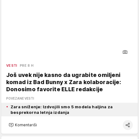
VESTI
PRE 8 H
Još uvek nije kasno da ugrabite omiljeni
komad iz Bad Bunny x Zara kolaboracije:
Donosimo favorite ELLE redakcije
POVEZANE VESTI
Zara sniženje: Izdvojili smo 5 modela haljina za
besprekorna letnja izdanja
Komentariši