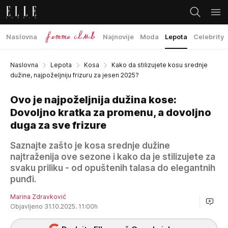
Naslovna
Najnovije
Moda
Lepota
Celebrity
Naslovna
Lepota
Kosa
Kako da stilizujete kosu srednje
dužine, najpoželjniju frizuru za jesen 2025?
Ovo je najpoželjnija dužina kose:
Dovoljno kratka za promenu, a dovoljno
duga za sve frizure
Saznajte zašto je kosa srednje dužine
najtraženija ove sezone i kako da je stilizujete za
svaku priliku - od opuštenih talasa do elegantnih
punđi.
Marina Zdravković
Objavljeno 31.10.2025. 11:00h