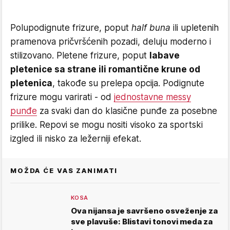
Polupodignute frizure, poput
half buna
ili upletenih
pramenova pričvršćenih pozadi, deluju moderno i
stilizovano. Pletene frizure, poput
labave
pletenice sa strane ili romantične krune od
pletenica
, takođe su prelepa opcija. Podignute
frizure mogu varirati - od
jednostavne messy
punđe
za svaki dan do klasične punđe za posebne
prilike. Repovi se mogu nositi visoko za sportski
izgled ili nisko za ležerniji efekat.
MOŽDA ĆE VAS ZANIMATI
KOSA
Ova nijansa je savršeno osveženje za
sve plavuše: Blistavi tonovi meda za