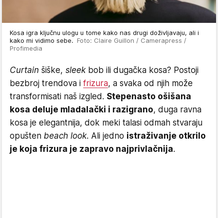
Kosa igra ključnu ulogu u tome kako nas drugi doživljavaju, ali i
kako mi vidimo sebe.
Foto: Claire Guillon / Camerapress /
Profimedia
Curtain
šiške,
sleek
bob ili dugačka kosa? Postoji
bezbroj trendova i
frizura
, a svaka od njih može
transformisati naš izgled.
Stepenasto ošišana
kosa deluje mladalački i razigrano
, duga ravna
kosa je elegantnija, dok meki talasi odmah stvaraju
opušten
beach look
. Ali jedno
istraživanje otkrilo
je koja frizura je zapravo najprivlačnija
.