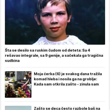
Šta se desilo sa ruskim čudom od deteta: Sa 4
rešavao integrale, sa 9 genije, a sačekala ga tragična
sudbina
Moja ćerka (6) je svakog dana tražila
komad hleba i nosila ga na groblje:
Kada sam otkrila zašto - zinula sam
Zašto se deca često razbole baš na