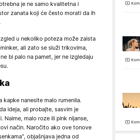
rebna je ne samo kvalitetna i
Kome
tor zanata koji će često morati da ih
.
 izgled u nekoliko poteza može zaista
inker, ali zato se služi trikovima,
e bi palo na pamet, jer ne izgledaju
Kome
esu.
nka
na kapke nanesite malo rumenila.
 ideja, ali probajte, sasvim je
. Naime, malo roze ili pink nijanse,
Kome
 novi način. Naročito ako ove tonove
 senkama", objašnjava jedna od