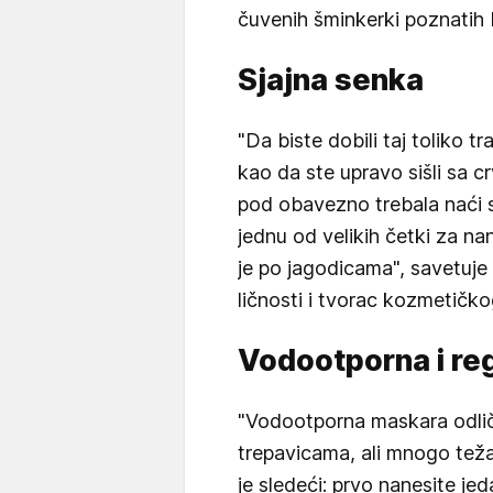
čuvenih šminkerki poznatih
Sjajna senka
"Da biste dobili taj toliko tra
kao da ste upravo sišli sa 
pod obavezno trebala naći 
jednu od velikih četki za nan
je po jagodicama", savetuj
ličnosti i tvorac kozmetičk
Vodootporna i re
"Vodootporna maskara odlič
trepavicama, ali mnogo teža
je sledeći: prvo nanesite je