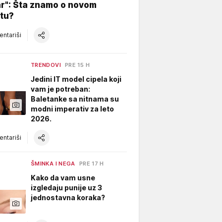
ar": Šta znamo o novom
tu?
ntariši
TRENDOVI
PRE 15 H
Jedini IT model cipela koji
vam je potreban:
Baletanke sa nitnama su
modni imperativ za leto
2026.
ntariši
ŠMINKA I NEGA
PRE 17 H
Kako da vam usne
izgledaju punije uz 3
jednostavna koraka?