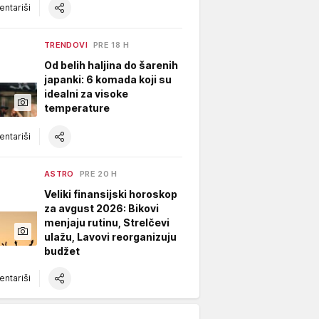
ntariši
TRENDOVI
PRE 18 H
Od belih haljina do šarenih
japanki: 6 komada koji su
idealni za visoke
temperature
ntariši
ASTRO
PRE 20 H
Veliki finansijski horoskop
za avgust 2026: Bikovi
menjaju rutinu, Strelčevi
ulažu, Lavovi reorganizuju
budžet
ntariši