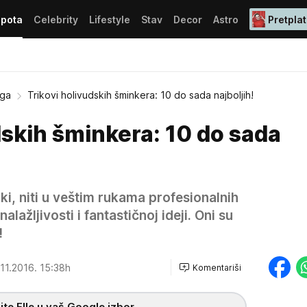
epota
Celebrity
Lifestyle
Stav
Decor
Astro
Pretplat
ega
Trikovi holivudskih šminkera: 10 do sada najboljih!
dskih šminkera: 10 do sada
ki, niti u veštim rukama profesionalnih
alažljivosti i fantastičnoj ideji. Oni su
!
11.2016. 15:38h
Komentariši
te Elle u vaš Google izbor