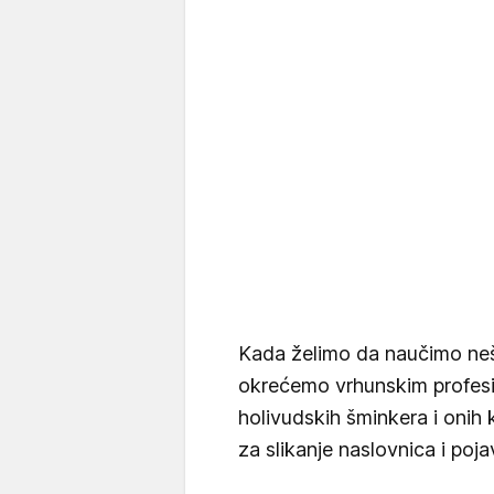
Kada želimo da naučimo neš
okrećemo vrhunskim profesi
holivudskih šminkera i onih
za slikanje naslovnica i pojav