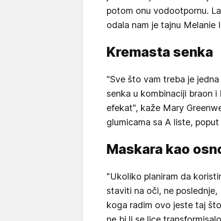
potom onu vodootpornu. Lakš
odala nam je tajnu Melanie I
Kremasta senka
"Sve što vam treba je jedna
senka u kombinaciji braon i
efekat", kaže Mary Greenwel
glumicama sa A liste, poput
Maskara kao osn
"Ukoliko planiram da koristi
staviti na oči, ne poslednje
koga radim ovo jeste taj š
ne bi li se lice transformisa