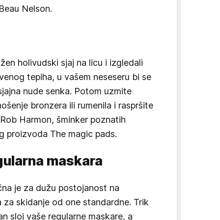
 Beau Nelson.
žen holivudski sjaj na licu i izgledali
crvenog tepiha, u vašem neseseru bi se
sjajna nude senka. Potom uzmite
ošenje bronzera ili rumenila i raspršite
e Rob Harmon, šminker poznatih
og proizvoda The magic pads.
gularna maskara
na je za dužu postojanost na
 za skidanje od one standardne. Trik
dan sloj vaše regularne maskare, a