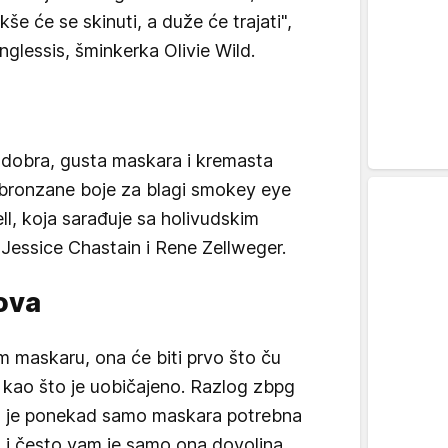
e će se skinuti, a duže će trajati",
nglessis, šminkerka Olivie Wild.
 dobra, gusta maskara i kremasta
 bronzane boje za blagi smokey eye
l, koja sarađuje sa holivudskim
 Jessice Chastain i Rene Zellweger.
ova
m maskaru, ona će biti prvo što ču
, kao što je uobičajeno. Razlog zbpg
to je ponekad samo maskara potrebna
lo i često vam je samo ona dovoljna.