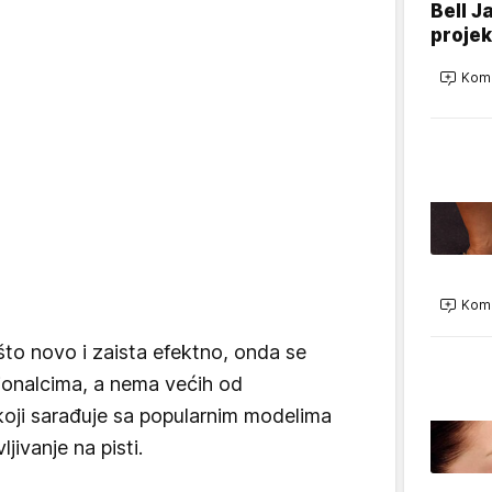
Bell J
projek
Kome
Kome
to novo i zaista efektno, onda se
onalcima, a nema većih od
 koji sarađuje sa popularnim modelima
ljivanje na pisti.