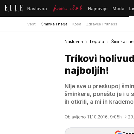
Naslovna
Najnovije
Moda
L
Vesti
Šminka i nega
Kosa
Zdravlje i fitness
Naslovna
Lepota
Šminka i n
Trikovi holivu
najboljih!
Nije sve u preskupoj šmin
šminkera, ponešto je i u sn
ih otkrili, a mi ih krademo
Objavljeno 11.10.2016. 9:05h
→ 29.
Dodaj