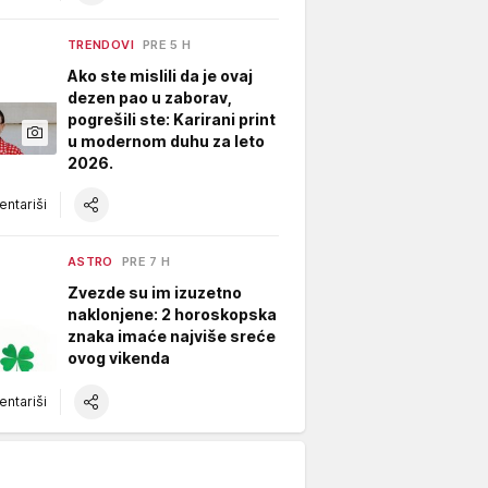
TRENDOVI
PRE 5 H
Ako ste mislili da je ovaj
dezen pao u zaborav,
pogrešili ste: Karirani print
u modernom duhu za leto
2026.
ntariši
ASTRO
PRE 7 H
Zvezde su im izuzetno
naklonjene: 2 horoskopska
znaka imaće najviše sreće
ovog vikenda
ntariši