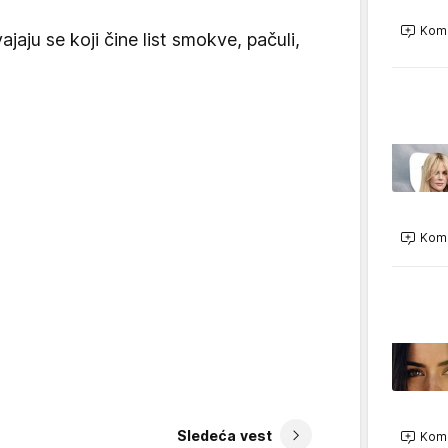
Kome
ajaju se koji čine list smokve, pačuli,
Kome
Sledeća vest
Kome