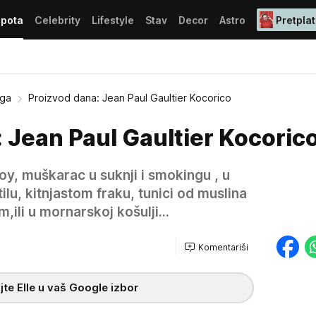
epota
Celebrity
Lifestyle
Stav
Decor
Astro
Pretplat
ega
Proizvod dana: Jean Paul Gaultier Kocorico
 Jean Paul Gaultier Kocoric
oy, muškarac u suknji i smokingu , u
lu, kitnjastom fraku, tunici od muslina
ili u mornarskoj košulji...
Komentariši
te Elle u vaš Google izbor