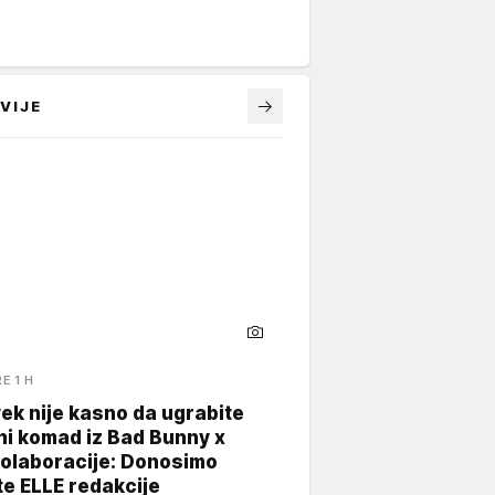
VIJE
RE 1 H
ek nije kasno da ugrabite
ni komad iz Bad Bunny x
kolaboracije: Donosimo
te ELLE redakcije