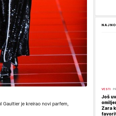
NAJNO
VESTI
P
Još uv
omilje
 Gaultier je kreirao novi parfem,
Zara 
favori