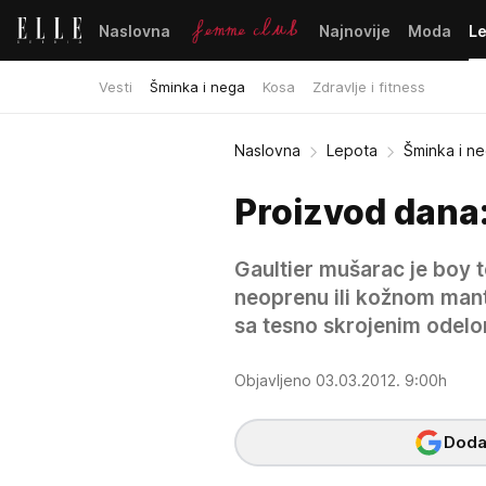
Naslovna
Najnovije
Moda
L
Vesti
Šminka i nega
Kosa
Zdravlje i fitness
Naslovna
Lepota
Šminka i n
Proizvod dana:
Gaultier mušarac je boy t
neoprenu ili kožnom manti
sa tesno skrojenim odelom,
Objavljeno 03.03.2012. 9:00h
Dodaj