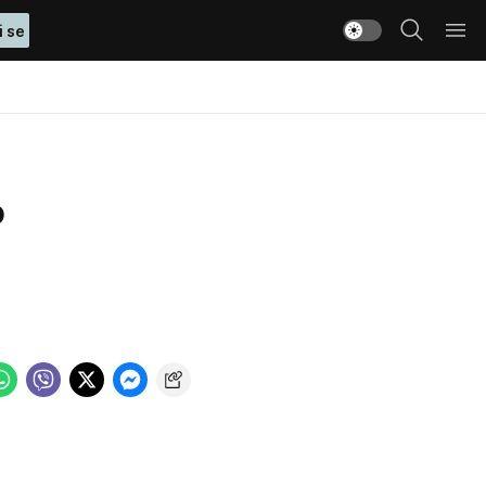
i se
o