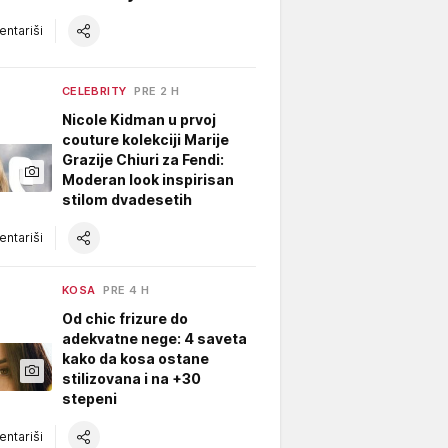
ntariši
CELEBRITY
PRE 2 H
Nicole Kidman u prvoj
couture kolekciji Marije
Grazije Chiuri za Fendi:
Moderan look inspirisan
stilom dvadesetih
ntariši
KOSA
PRE 4 H
Od chic frizure do
adekvatne nege: 4 saveta
kako da kosa ostane
stilizovana i na +30
stepeni
ntariši