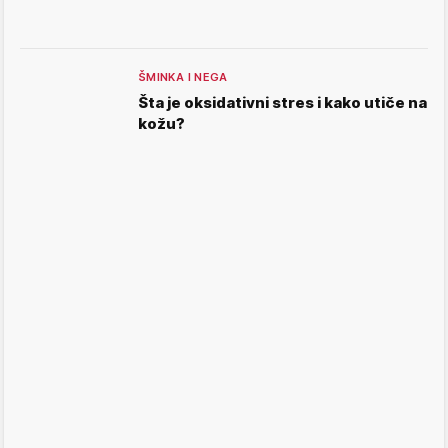
ŠMINKA I NEGA
Šta je oksidativni stres i kako utiče na
kožu?