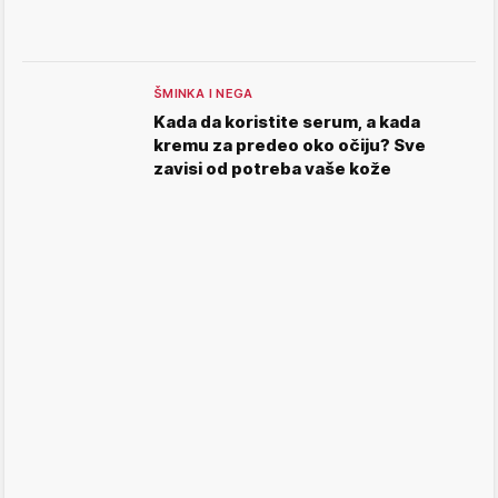
ŠMINKA I NEGA
Kada da koristite serum, a kada
kremu za predeo oko očiju? Sve
zavisi od potreba vaše kože