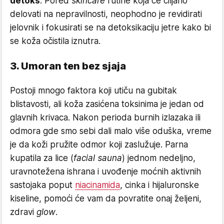
detoks
. Pored
skincare
rutine koja će ciljano
delovati na nepravilnosti, neophodno je revidirati
jelovnik i fokusirati se na detoksikaciju jetre kako bi
se koža očistila iznutra.
3. Umoran ten bez sjaja
Postoji mnogo faktora koji utiču na gubitak
blistavosti, ali koža zasićena toksinima je jedan od
glavnih krivaca. Nakon perioda burnih izlazaka ili
odmora gde smo sebi dali malo više oduška, vreme
je da koži pružite odmor koji zaslužuje. Parna
kupatila za lice (
facial sauna
) jednom nedeljno,
uravnotežena ishrana i uvođenje moćnih aktivnih
sastojaka poput
niacinamida
, cinka i hijaluronske
kiseline, pomoći će vam da povratite onaj željeni,
zdravi
glow
.