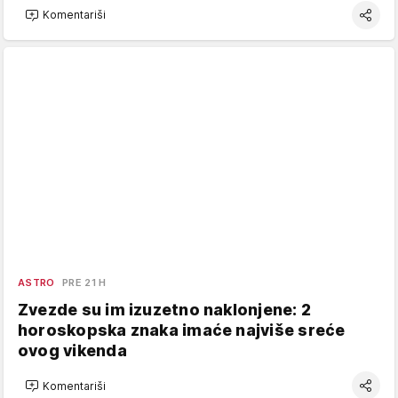
Komentariši
ASTRO
PRE 21 H
Zvezde su im izuzetno naklonjene: 2
horoskopska znaka imaće najviše sreće
ovog vikenda
Komentariši