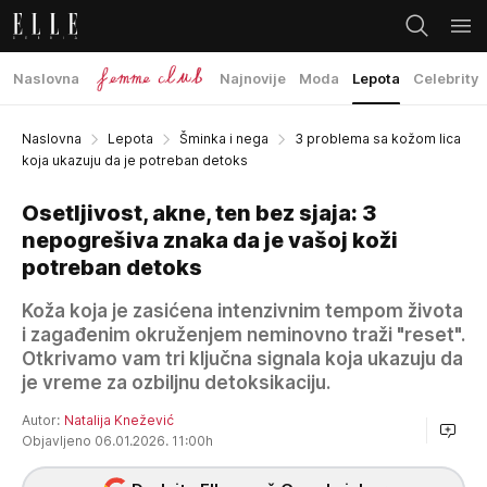
Naslovna
Najnovije
Moda
Lepota
Celebrity
Naslovna
Lepota
Šminka i nega
3 problema sa kožom lica
koja ukazuju da je potreban detoks
Osetljivost, akne, ten bez sjaja: 3
nepogrešiva znaka da je vašoj koži
potreban detoks
Koža koja je zasićena intenzivnim tempom života
i zagađenim okruženjem neminovno traži "reset".
Otkrivamo vam tri ključna signala koja ukazuju da
je vreme za ozbiljnu detoksikaciju.
Autor:
Natalija Knežević
Objavljeno 06.01.2026. 11:00h