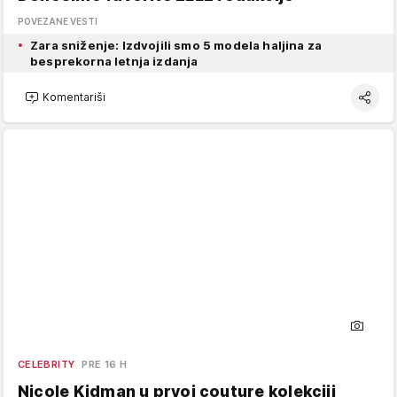
POVEZANE VESTI
Zara sniženje: Izdvojili smo 5 modela haljina za
besprekorna letnja izdanja
Komentariši
CELEBRITY
PRE 16 H
Nicole Kidman u prvoj couture kolekciji