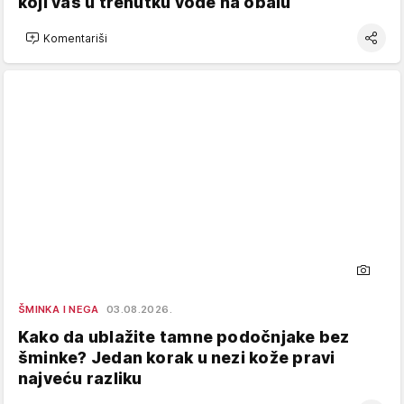
koji vas u trenutku vode na obalu
Komentariši
ŠMINKA I NEGA
03.08.2026.
Kako da ublažite tamne podočnjake bez
šminke? Jedan korak u nezi kože pravi
najveću razliku