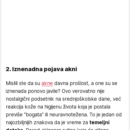
2. Iznenadna pojava akni
Mislili ste da su
akne
davna prošlost, a one su se
iznenada ponovo javile? Ovo verovatno nije
nostalgični podsetnik na srednjoškolske dane, već
reakcija kože na higijenu života koja je postala
previše "bogata" ili neuravnotežena. To je jedan od
najozbiljnijih znakova da je vreme za
temeljni