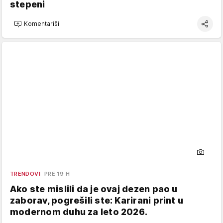
stepeni
Komentariši
TRENDOVI
PRE 19 H
Ako ste mislili da je ovaj dezen pao u
zaborav, pogrešili ste: Karirani print u
modernom duhu za leto 2026.