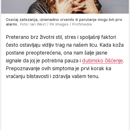
Osećaj zatezanja, iznenadno crvenilo ili perutanje mogu biti prvi
alarmi.
Foto: Ian West / PA Images / Profimedia
Preterano brz životni stil, stres i spoljašnji faktori
često ostavljaju vidljiv trag na našem licu. Kada koža
postane preopterećena, ona nam šalje jasne
signale da joj je potrebna pauza i
dubinsko čišćenje
.
Prepoznavanje ovih simptoma je prvi korak ka
vraćanju blistavosti i zdravlja vašem tenu.