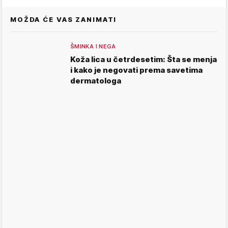
MOŽDA ĆE VAS ZANIMATI
ŠMINKA I NEGA
Koža lica u četrdesetim: Šta se menja
i kako je negovati prema savetima
dermatologa