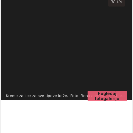
1/4
Pogledaj
Kreme za lice za sve tipove kože.
Foto: Benu apoteke, Sephora
fotogaleriju