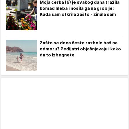
Moja ćerka (6) je svakog dana tražila
komad hleba i nosila ga na groblje:
Kada sam otkrila zašto - zinula sam
Zašto se deca često razbole baš na
odmoru? Pedijatri objašnjavaju i kako
da to izbegnete