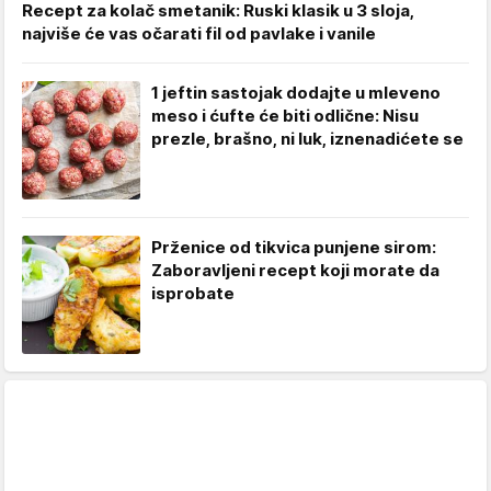
Recept za kolač smetanik: Ruski klasik u 3 sloja,
najviše će vas očarati fil od pavlake i vanile
1 jeftin sastojak dodajte u mleveno
meso i ćufte će biti odlične: Nisu
prezle, brašno, ni luk, iznenadićete se
Prženice od tikvica punjene sirom:
Zaboravljeni recept koji morate da
isprobate