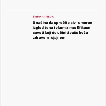
ŠMINKA I NEGA
6 načina da sprečite siv i umoran
izgled tena tokom zime: Efikasni
saveti koji će učiniti vašu kožu
zdravom i sjajnom