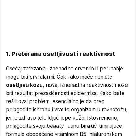
1. Preterana osetljivost i reaktivnost
Osećaj zatezanja, iznenadno crvenilo ili perutanje
mogu biti prvi alarmi. Čak i ako inače nemate
osetljivu kožu
, nova, iznenadna reaktivnost može
biti rezultat prezasićenosti epidermisa. Kako biste
rešili ovaj problem, esencijalno je da prvo
prilagodite ishranu i vratite organizam u ravnotežu,
jer je zdravo telo ključ lepe kože. Istovremeno,
prilagodite svoju
beauty
rutinu birajući umirujuće
formule obogaćene vitaminom B5, hijaluronskom