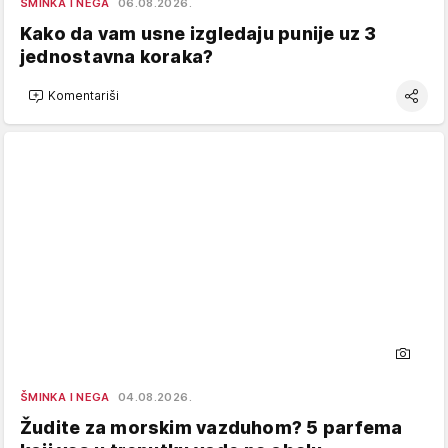
ŠMINKA I NEGA
06.08.2026.
Kako da vam usne izgledaju punije uz 3
jednostavna koraka?
Komentariši
ŠMINKA I NEGA
04.08.2026.
Žudite za morskim vazduhom? 5 parfema