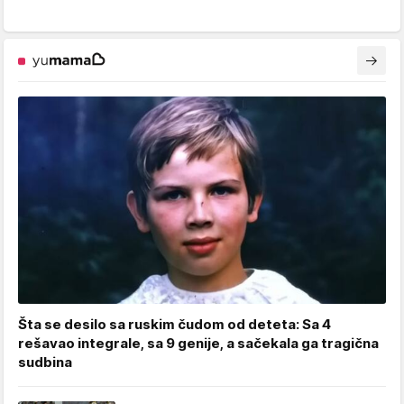
Šta se desilo sa ruskim čudom od deteta: Sa 4
rešavao integrale, sa 9 genije, a sačekala ga tragična
sudbina