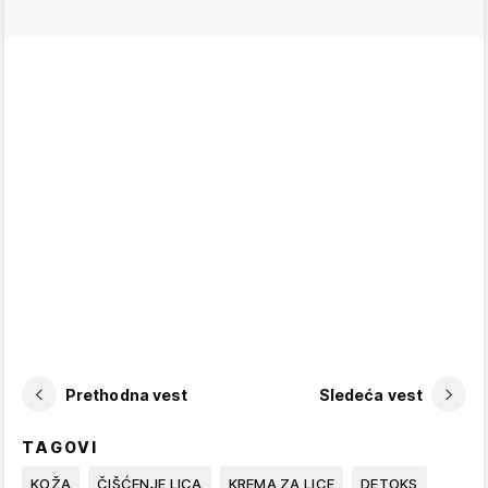
Prethodna vest
Sledeća vest
TAGOVI
KOŽA
ČIŠĆENJE LICA
KREMA ZA LICE
DETOKS