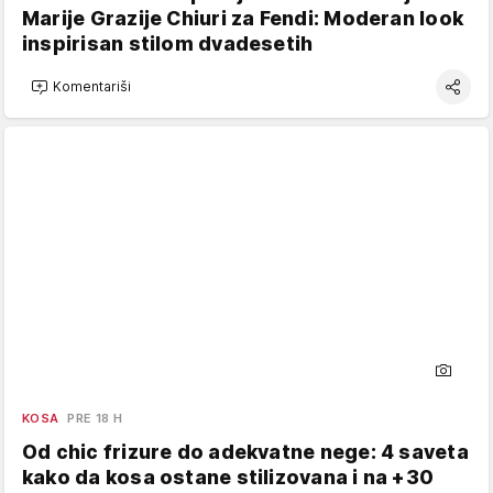
Marije Grazije Chiuri za Fendi: Moderan look
inspirisan stilom dvadesetih
Komentariši
KOSA
PRE 18 H
Od chic frizure do adekvatne nege: 4 saveta
kako da kosa ostane stilizovana i na +30