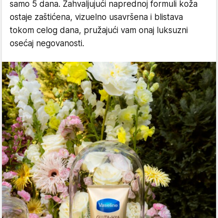
samo 5 dana. Zahvaljujući naprednoj formuli koža
ostaje zaštićena, vizuelno usavršena i blistava
tokom celog dana, pružajući vam onaj luksuzni
osećaj negovanosti.