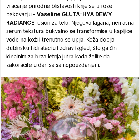
vraćanje prirodne blistavosti krije se u roze
pakovanju -
Vaseline GLUTA-HYA DEWY
RADIANCE
losion za telo. Njegova lagana, nemasna
serum tekstura bukvalno se transformiše u kapljice
vode na koži i trenutno se upija. Koža dobija
dubinsku hidrataciju i zdrav izgled, što ga čini
idealnim za brza letnja jutra kada želite da
zakoračite u dan sa samopouzdanjem.