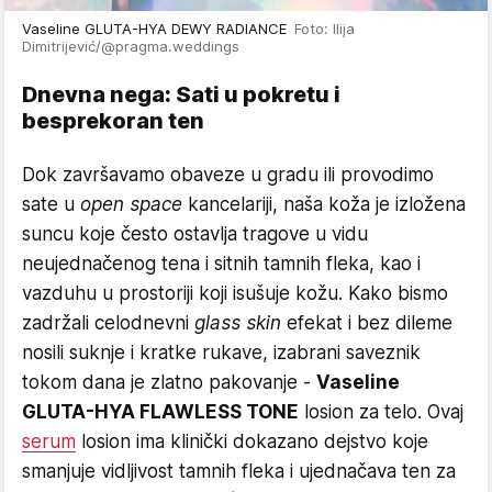
Vaseline GLUTA-HYA DEWY RADIANCE
Foto: Ilija
Dimitrijević/@pragma.weddings
Dnevna nega: Sati u pokretu i
besprekoran ten
Dok završavamo obaveze u gradu ili provodimo
sate u
open space
kancelariji, naša koža je izložena
suncu koje često ostavlja tragove u vidu
neujednačenog tena i sitnih tamnih fleka, kao i
vazduhu u prostoriji koji isušuje kožu. Kako bismo
zadržali celodnevni
glass skin
efekat i bez dileme
nosili suknje i kratke rukave, izabrani saveznik
tokom dana je zlatno pakovanje -
Vaseline
GLUTA-HYA FLAWLESS TONE
losion za telo. Ovaj
serum
losion ima klinički dokazano dejstvo koje
smanjuje vidljivost tamnih fleka i ujednačava ten za