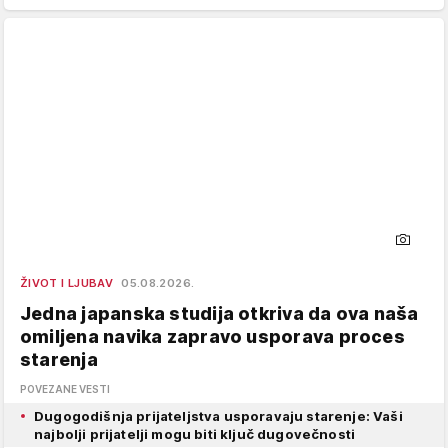
ŽIVOT I LJUBAV
05.08.2026.
Jedna japanska studija otkriva da ova naša
omiljena navika zapravo usporava proces
starenja
POVEZANE VESTI
Dugogodišnja prijateljstva usporavaju starenje: Vaši
najbolji prijatelji mogu biti ključ dugovečnosti