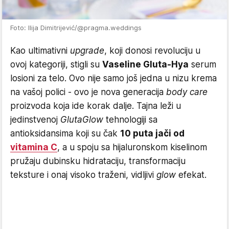
Foto: Ilija Dimitrijević/@pragma.weddings
Kao ultimativni
upgrade
, koji donosi revoluciju u
ovoj kategoriji, stigli su
Vaseline Gluta-Hya
serum
losioni za telo. Ovo nije samo još jedna u nizu krema
na vašoj polici - ovo je nova generacija
body care
proizvoda koja ide korak dalje. Tajna leži u
jedinstvenoj
GlutaGlow
tehnologiji sa
antioksidansima koji su čak
10 puta jači od
vitamina C
, a u spoju sa hijaluronskom kiselinom
pružaju dubinsku hidrataciju, transformaciju
teksture i onaj visoko traženi, vidljivi
glow
efekat.