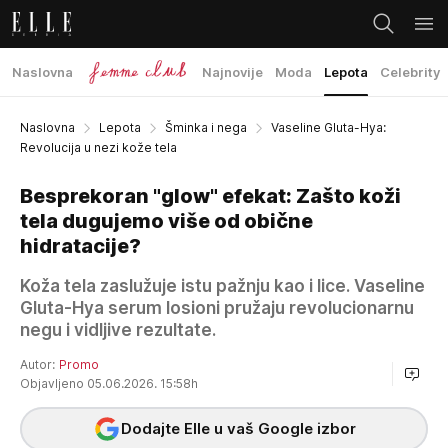
Naslovna
Najnovije
Moda
Lepota
Celebrity
Naslovna
Lepota
Šminka i nega
Vaseline Gluta-Hya:
Revolucija u nezi kože tela
Besprekoran "glow" efekat: Zašto koži
tela dugujemo više od obične
hidratacije?
Koža tela zaslužuje istu pažnju kao i lice. Vaseline
Gluta-Hya serum losioni pružaju revolucionarnu
negu i vidljive rezultate.
Autor:
Promo
Objavljeno 05.06.2026. 15:58h
Dodajte Elle u vaš Google izbor