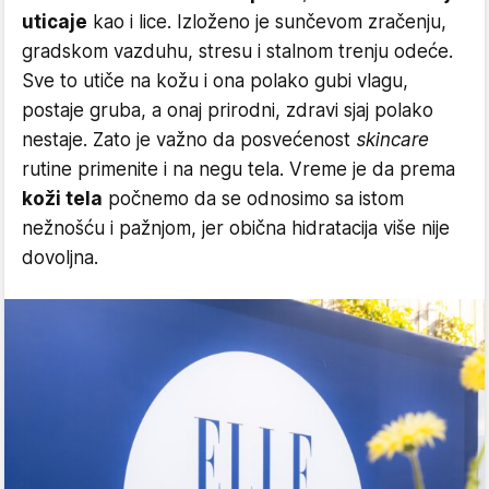
uticaje
kao i lice. Izloženo je sunčevom zračenju,
gradskom vazduhu, stresu i stalnom trenju odeće.
Sve to utiče na kožu i ona polako gubi vlagu,
postaje gruba, a onaj prirodni, zdravi sjaj polako
nestaje. Zato je važno da posvećenost
skincare
rutine primenite i na negu tela. Vreme je da prema
koži tela
počnemo da se odnosimo sa istom
nežnošću i pažnjom, jer obična hidratacija više nije
dovoljna.