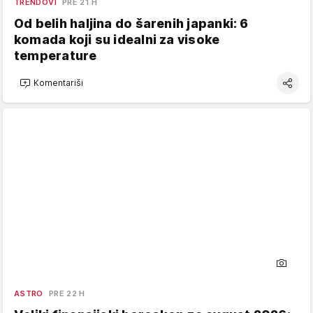
TRENDOVI
PRE 21 H
Od belih haljina do šarenih japanki: 6
komada koji su idealni za visoke
temperature
Komentariši
ASTRO
PRE 22 H