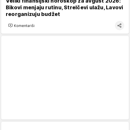
Veliki finansijski horoskop za avgust 2026:
Bikovi menjaju rutinu, Strelčevi ulažu, Lavovi
reorganizuju budžet
Komentariši