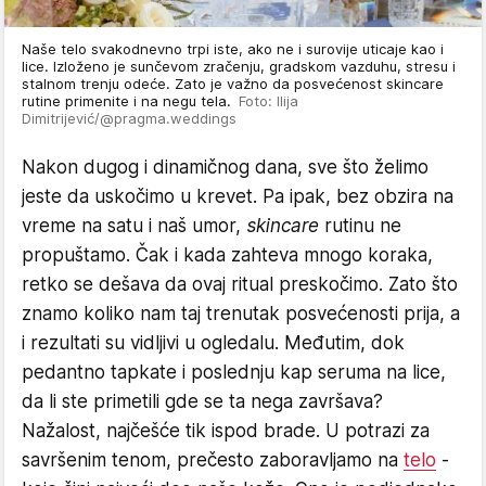
Naše telo svakodnevno trpi iste, ako ne i surovije uticaje kao i
lice. Izloženo je sunčevom zračenju, gradskom vazduhu, stresu i
stalnom trenju odeće. Zato je važno da posvećenost skincare
rutine primenite i na negu tela.
Foto: Ilija
Dimitrijević/@pragma.weddings
Nakon dugog i dinamičnog dana, sve što želimo
jeste da uskočimo u krevet. Pa ipak, bez obzira na
vreme na satu i naš umor,
skincare
rutinu ne
propuštamo. Čak i kada zahteva mnogo koraka,
retko se dešava da ovaj ritual preskočimo. Zato što
znamo koliko nam taj trenutak posvećenosti prija, a
i rezultati su vidljivi u ogledalu. Međutim, dok
pedantno tapkate i poslednju kap seruma na lice,
da li ste primetili gde se ta nega završava?
Nažalost, najčešće tik ispod brade. U potrazi za
savršenim tenom, prečesto zaboravljamo na
telo
-