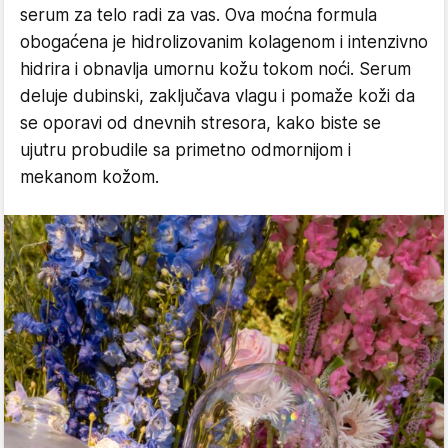
serum za telo radi za vas. Ova moćna formula
obogaćena je hidrolizovanim kolagenom i intenzivno
hidrira i obnavlja umornu kožu tokom noći. Serum
deluje dubinski, zaključava vlagu i pomaže koži da
se oporavi od dnevnih stresora, kako biste se
ujutru probudile sa primetno odmornijom i
mekanom kožom.