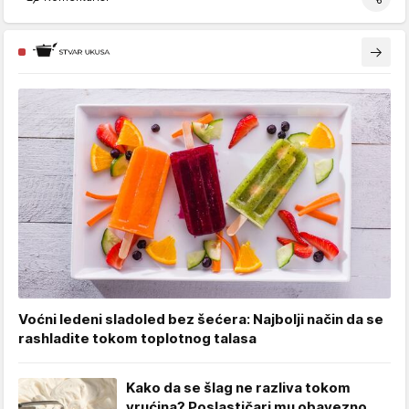
Voćni ledeni sladoled bez šećera: Najbolji način da se
rashladite tokom toplotnog talasa
Kako da se šlag ne razliva tokom
vrućina? Poslastičari mu obavezno