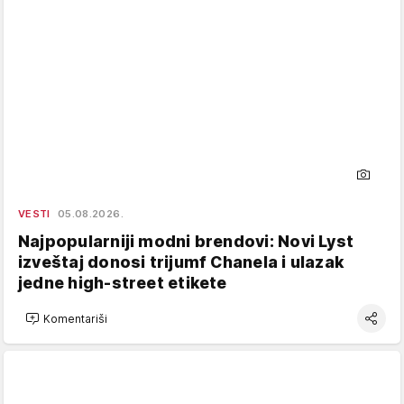
VESTI
05.08.2026.
Najpopularniji modni brendovi: Novi Lyst
izveštaj donosi trijumf Chanela i ulazak
jedne high-street etikete
Komentariši