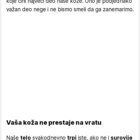
koje čini najveći deo naše kože. Ono je podjednako
važan deo nege i ne bismo smeli da ga zanemarimo.
Vaša koža ne prestaje na vratu
Naše
telo
svakodnevno
trpi
iste, ako ne i
surovije