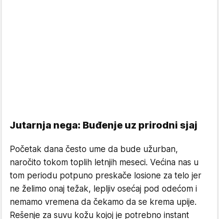
Jutarnja nega: Buđenje uz prirodni sjaj
Početak dana često ume da bude užurban,
naročito tokom toplih letnjih meseci. Većina nas u
tom periodu potpuno preskače losione za telo jer
ne želimo onaj težak, lepljiv osećaj pod odećom i
nemamo vremena da čekamo da se krema upije.
Rešenje za suvu kožu kojoj je potrebno instant