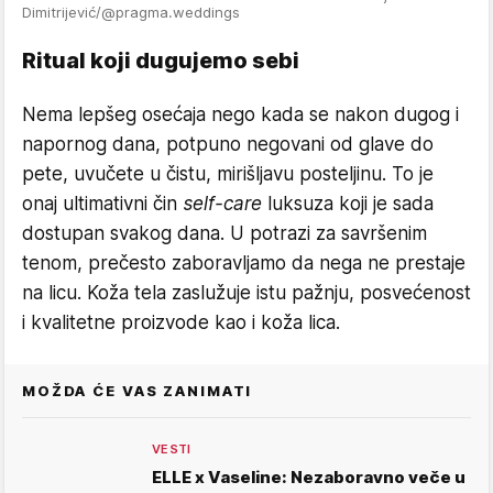
Dimitrijević/@pragma.weddings
Ritual koji dugujemo sebi
Nema lepšeg osećaja nego kada se nakon dugog i
napornog dana, potpuno negovani od glave do
pete, uvučete u čistu, mirišljavu posteljinu. To je
onaj ultimativni čin
self-care
luksuza koji je sada
dostupan svakog dana. U potrazi za savršenim
tenom, prečesto zaboravljamo da nega ne prestaje
na licu. Koža tela zaslužuje istu pažnju, posvećenost
i kvalitetne proizvode kao i koža lica.
MOŽDA ĆE VAS ZANIMATI
VESTI
ELLE x Vaseline: Nezaboravno veče u