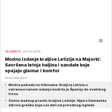
CELEBRITY
05.08.2026.
Modno izdanje kraljice Letizije na Majorki:
Savršena letnja haljina i sandale koje
spajaju glamur i komfor
POVEZANE VESTI
Modna pobeda na tribinama: Kraljica Letizia u
vatrenocrvenom izdanju bodrila je Španiju do svetskog
trona
Zlatno makeup pravilo kraljice Letizije: Njena šminkerka
otkriva grešku koja vas deli od prirodnog izgleda