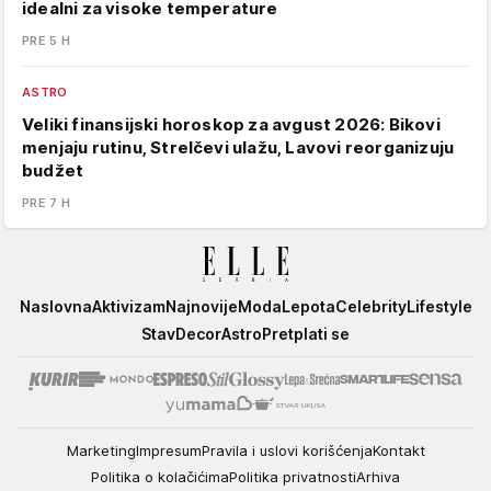
idealni za visoke temperature
PRE 5 H
ASTRO
Veliki finansijski horoskop za avgust 2026: Bikovi
menjaju rutinu, Strelčevi ulažu, Lavovi reorganizuju
budžet
PRE 7 H
Elle
Naslovna
Aktivizam
Najnovije
Moda
Lepota
Celebrity
Lifestyle
Stav
Decor
Astro
Pretplati se
Marketing
Impresum
Pravila i uslovi korišćenja
Kontakt
Politika o kolačićima
Politika privatnosti
Arhiva