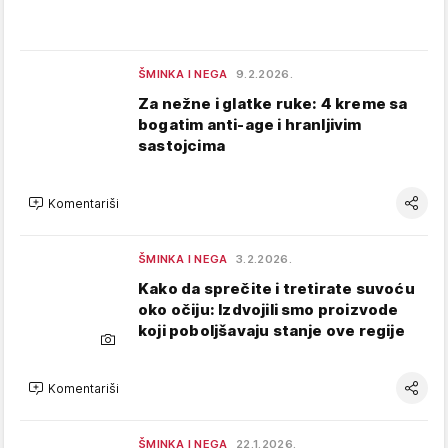
ŠMINKA I NEGA
9.2.2026.
Za nežne i glatke ruke: 4 kreme sa
bogatim anti-age i hranljivim
sastojcima
Komentariši
ŠMINKA I NEGA
3.2.2026.
Kako da sprečite i tretirate suvoću
oko očiju: Izdvojili smo proizvode
koji poboljšavaju stanje ove regije
Komentariši
ŠMINKA I NEGA
22.1.2026.