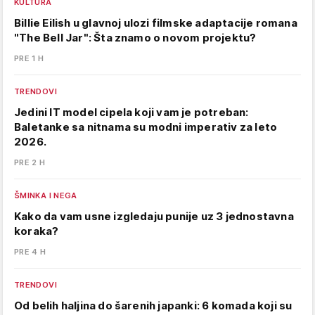
KULTURA
Billie Eilish u glavnoj ulozi filmske adaptacije romana
"The Bell Jar": Šta znamo o novom projektu?
PRE 1 H
TRENDOVI
Jedini IT model cipela koji vam je potreban:
Baletanke sa nitnama su modni imperativ za leto
2026.
PRE 2 H
ŠMINKA I NEGA
Kako da vam usne izgledaju punije uz 3 jednostavna
koraka?
PRE 4 H
TRENDOVI
Od belih haljina do šarenih japanki: 6 komada koji su