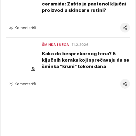
ceramida: Zašto je pantenol ključni
proizvod u skincare rutini?
Komentariši
ŠMINKA I NEGA
11.2.2026.
Kako do besprekornog tena? 5
ključnih koraka koji sprečavaju da se
šminka "kruni" tokom dana
Komentariši