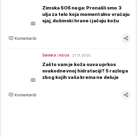
Zimska SOS nega: Pronašli smo 3
ulja za telo koja momentalno vraćaju
sjaj, dubinski hrane i jačaju kožu
Komentariši
ŠMINKA I NEGA
27.11.2025.
Zašto vam je koža suva uprkos
svakodnevnoj hidrataciji? 5 razloga
zbog kojih vaša krema ne deluje
Komentariši