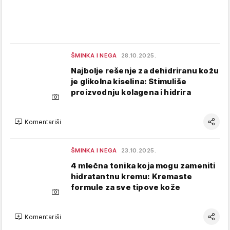
ŠMINKA I NEGA
28.10.2025.
Najbolje rešenje za dehidriranu kožu
je glikolna kiselina: Stimuliše
proizvodnju kolagena i hidrira
Komentariši
ŠMINKA I NEGA
23.10.2025.
4 mlečna tonika koja mogu zameniti
hidratantnu kremu: Kremaste
formule za sve tipove kože
Komentariši