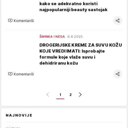
kako se adekvatno koristi
najpopularniji beauty sastojak
Komentariši
ŠMINKA I NEGA
6.6.2023.
DROGERIJSKE KREME ZA SUVU KOŽU
KOJE VREDI IMATI: Isprobajte
formule koje vlaže suvu i
dehidriranu kožu
Komentariši
1
2
NAJNOVIJE