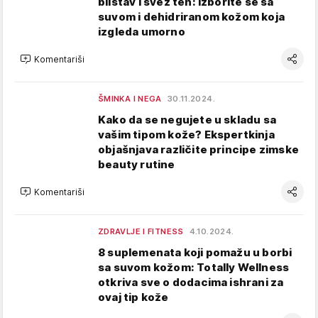
blistav i svež ten: Izborite se sa
suvom i dehidriranom kožom koja
izgleda umorno
Komentariši
ŠMINKA I NEGA
30.11.2024.
Kako da se negujete u skladu sa
vašim tipom kože? Ekspertkinja
objašnjava različite principe zimske
beauty rutine
Komentariši
ZDRAVLJE I FITNESS
4.10.2024.
8 suplemenata koji pomažu u borbi
sa suvom kožom: Totally Wellness
otkriva sve o dodacima ishrani za
ovaj tip kože