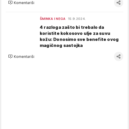
Komentariši
ŠMINKA I NEGA
15.9.2024.
4 razloga zašto bi trebalo da
koristite kokosovo ulje za suvu
kožu: Donosimo sve benefite ovog
magičnog sastojka
Komentariši