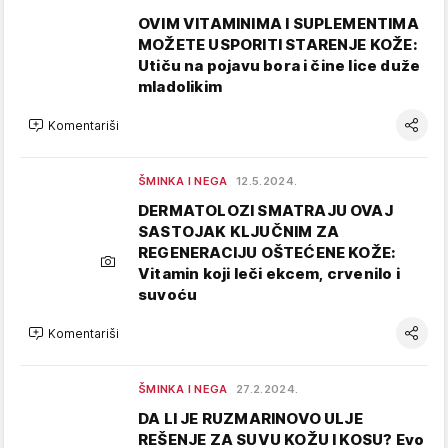
OVIM VITAMINIMA I SUPLEMENTIMA
MOŽETE USPORITI STARENJE KOŽE:
Utiču na pojavu bora i čine lice duže
mladolikim
Komentariši
ŠMINKA I NEGA
12.5.2024.
DERMATOLOZI SMATRAJU OVAJ
SASTOJAK KLJUČNIM ZA
REGENERACIJU OŠTEĆENE KOŽE:
Vitamin koji leči ekcem, crvenilo i
suvoću
Komentariši
ŠMINKA I NEGA
27.2.2024.
DA LI JE RUZMARINOVO ULJE
REŠENJE ZA SUVU KOŽU I KOSU? Evo