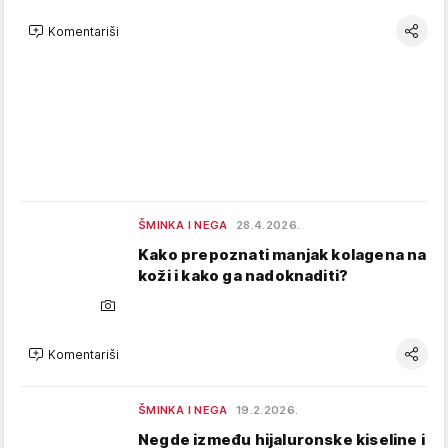
Komentariši
ŠMINKA I NEGA
28.4.2026.
Kako prepoznati manjak kolagena na
koži i kako ga nadoknaditi?
Komentariši
ŠMINKA I NEGA
19.2.2026.
Negde između hijaluronske kiseline i