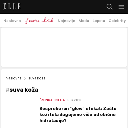
Naslovna
Najnovije
Moda
Lepota
Celebrity
Naslovna
suva koža
#
suva koža
ŠMINKA I NEGA
5.6.2026.
Besprekoran "glow" efekat: Zašto
koži tela dugujemo više od obične
hidratacije?