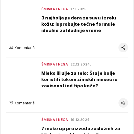
ŠMINKA I NEGA
17.1.2025.
3 najbolja pudera za suvu i zrelu
kožu: Isprobajte tečne formule
idealne za hladnije vreme
Komentariši
ŠMINKA I NEGA
22.12.2024.
Mleko ili ulje za telo: Šta je bolje
koristiti tokom zimskih meseci u
zavisnosti od tipa kože?
Komentariši
ŠMINKA I NEGA
19.12.2024.
7 make up proizvoda zaslužnih za