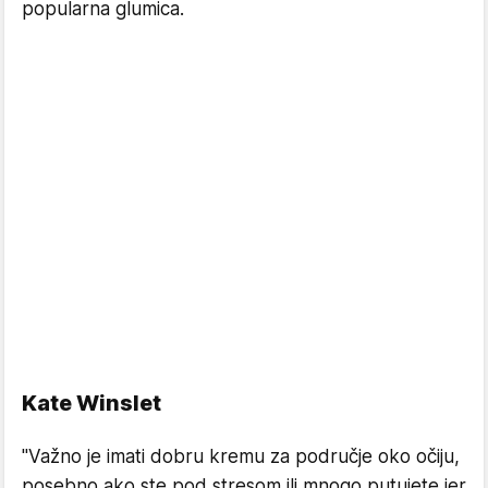
popularna glumica.
Kate Winslet
"Važno je imati dobru kremu za područje oko očiju,
posebno ako ste pod stresom ili mnogo putujete jer