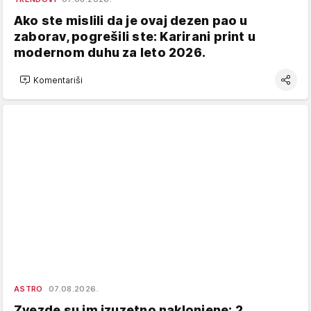
Ako ste mislili da je ovaj dezen pao u
zaborav, pogrešili ste: Karirani print u
modernom duhu za leto 2026.
Komentariši
ASTRO
07.08.2026.
Zvezde su im izuzetno naklonjene: 2