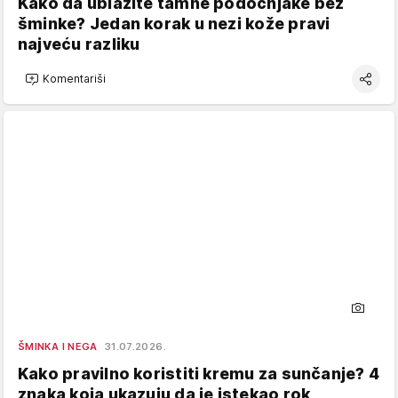
Kako da ublažite tamne podočnjake bez
šminke? Jedan korak u nezi kože pravi
najveću razliku
Komentariši
ŠMINKA I NEGA
31.07.2026.
Kako pravilno koristiti kremu za sunčanje? 4
znaka koja ukazuju da je istekao rok