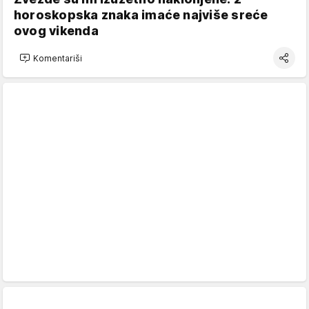
horoskopska znaka imaće najviše sreće
ovog vikenda
Komentariši