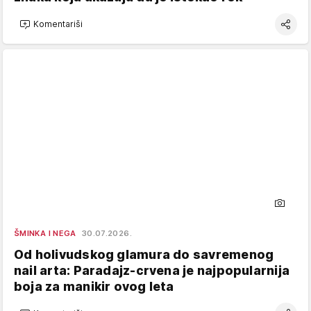
Komentariši
ŠMINKA I NEGA
30.07.2026.
Od holivudskog glamura do savremenog
nail arta: Paradajz-crvena je najpopularnija
boja za manikir ovog leta