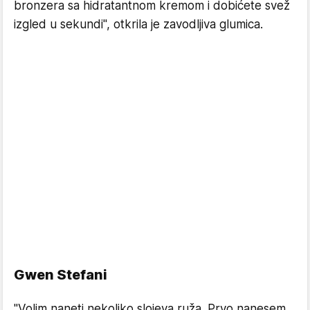
bronzera sa hidratantnom kremom i dobićete svež
izgled u sekundi", otkrila je zavodljiva glumica.
Gwen Stefani
"Volim naneti nekoliko slojeva ruža. Prvo nanesem