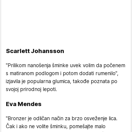
Scarlett Johansson
"Prilikom nanošenja šminke uvek volim da počenem
s matiranom podlogom i potom dodati rumenilo",
izjavila je popularna glumica, takođe poznata po
svojoj prirodnoj lepoti.
Eva Mendes
"Bronzer je odličan način za brzo osveženje lica.
Čak i ako ne volite šminku, pomešajte malo