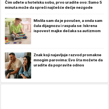
Čim uđete u hotelsku sobu, prvo uradite ovo: Samo 5
minuta može da spreči najčešće dečje nezgode
Mislila sam da je povučen, a onda sam
čula dijagnozu i raspala se: Iskrena
ispovest majke dečaka sa autizmom
Znak koji najavljuje razvod promakne
mnogim parovima: Evo šta možete da
uradite da popravite odnos