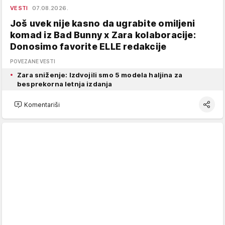
VESTI
07.08.2026.
Još uvek nije kasno da ugrabite omiljeni
komad iz Bad Bunny x Zara kolaboracije:
Donosimo favorite ELLE redakcije
POVEZANE VESTI
Zara sniženje: Izdvojili smo 5 modela haljina za
besprekorna letnja izdanja
Komentariši