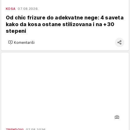
KOSA
07.08.2026.
Od chic frizure do adekvatne nege: 4 saveta
kako da kosa ostane stilizovana i na +30
stepeni
Komentariši
TRENDOVI
07.08.2026.