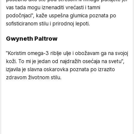
vas tada mogu iznenaditi vrećasti i tamni
podočnjaci", kaže uspešna glumica poznata po
sofisticiranom stilu i prirodnoj lepoti.
Gwyneth Paltrow
"Koristim omega-3 riblje ulje i obožavam ga na svojoj
koži. To mi je jedan od najdražih osećaja na svetu",
izjavila je slavna oskarovka poznata po izrazito
zdravom životnom stilu.