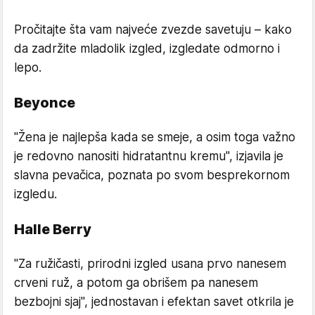
Pročitajte šta vam najveće zvezde savetuju – kako
da zadržite mladolik izgled, izgledate odmorno i
lepo.
Beyonce
"Žena je najlepša kada se smeje, a osim toga važno
je redovno nanositi hidratantnu kremu", izjavila je
slavna pevačica, poznata po svom besprekornom
izgledu.
Halle Berry
"Za ružičasti, prirodni izgled usana prvo nanesem
crveni ruž, a potom ga obrišem pa nanesem
bezbojni sjaj", jednostavan i efektan savet otkrila je