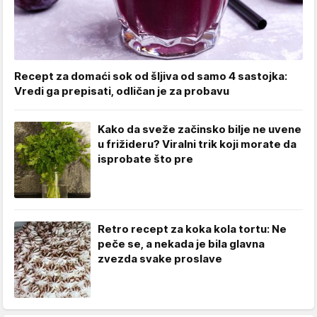
Recept za domaći sok od šljiva od samo 4 sastojka:
Vredi ga prepisati, odličan je za probavu
Kako da sveže začinsko bilje ne uvene
u frižideru? Viralni trik koji morate da
isprobate što pre
Retro recept za koka kola tortu: Ne
peče se, a nekada je bila glavna
zvezda svake proslave