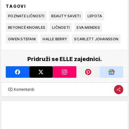
TAGOVI
POZNATE LIČNOSTI
BEAUTY SAVETI
LEPOTA
BEYONCÉ KNOWLES
LIČNOSTI
EVA MENDES
GWEN STEFANI
HALLE BERRY
SCARLETT JOHANSSON
Pridruži se ELLE zajednici.
Komentariši