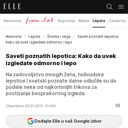
Naslovna
Najnovije
Moda
Lepota
Celebrity
Naslovna
Lepota
Šminka i nega
Saveti poznatih lepotica:
Kako da uvek izgledate odmorno i lepo
Saveti poznatih lepotica: Kako da uvek
izgledate odmorno i lepo
Na zadovoljstvo mnogih žena, holivudske
lepotice i svetski poznate dame odlučile su da
podele neke od najkorisnijih trikova za
postizanje besprekornog izgleda.
Objavljeno 06.01.2015. 10:00h
Dodajte Elle u vaš Google izbor