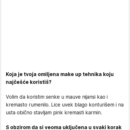
Koja je tvoja omiljena make up tehnika koju
najčešće koristiš?
Volim da koristim senke u mauve nijansi kao i
kremasto rumenilo. Lice uvek blago konturišem i na
usta obično stavljam pink kremasti karmin.
S obzirom da si veoma uključena u svaki korak