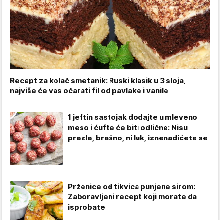
Recept za kolač smetanik: Ruski klasik u 3 sloja,
najviše će vas očarati fil od pavlake i vanile
1 jeftin sastojak dodajte u mleveno
meso i ćufte će biti odlične: Nisu
prezle, brašno, ni luk, iznenadićete se
Prženice od tikvica punjene sirom:
Zaboravljeni recept koji morate da
isprobate