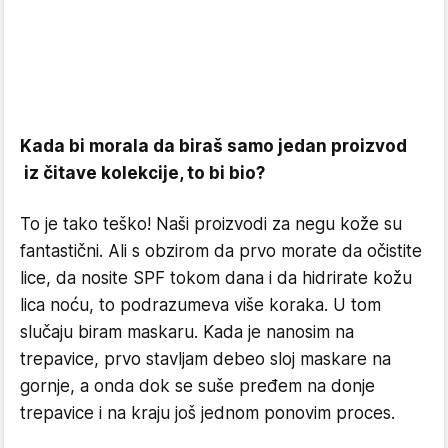
Kada bi morala da biraš samo jedan proizvod
iz čitave kolekcije, to bi bio?
To je tako teško! Naši proizvodi za negu kože su
fantastični. Ali s obzirom da prvo morate da očistite
lice, da nosite SPF tokom dana i da hidrirate kožu
lica noću, to podrazumeva više koraka. U tom
slučaju biram maskaru. Kada je nanosim na
trepavice, prvo stavljam debeo sloj maskare na
gornje, a onda dok se suše pređem na donje
trepavice i na kraju još jednom ponovim proces.