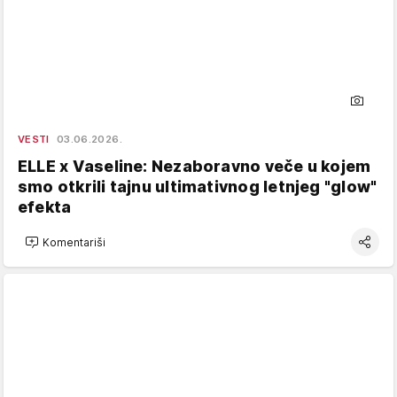
VESTI
03.06.2026.
ELLE x Vaseline: Nezaboravno veče u kojem
smo otkrili tajnu ultimativnog letnjeg "glow"
efekta
Komentariši