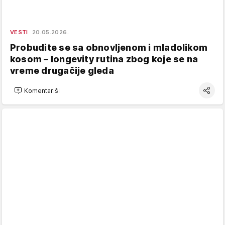
VESTI
20.05.2026.
Probudite se sa obnovljenom i mladolikom
kosom – longevity rutina zbog koje se na
vreme drugačije gleda
Komentariši