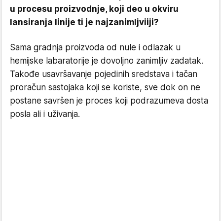
u procesu proizvodnje, koji deo u okviru
lansiranja linije ti je najzanimljviiji?
Sama gradnja proizvoda od nule i odlazak u
hemijske labaratorije je dovoljno zanimljiv zadatak.
Takođe usavršavanje pojedinih sredstava i tačan
proračun sastojaka koji se koriste, sve dok on ne
postane savršen je proces koji podrazumeva dosta
posla ali i uživanja.