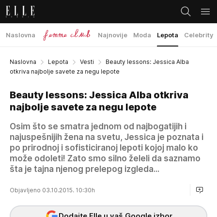
Naslovna
Najnovije
Moda
Lepota
Celebrity
Naslovna
Lepota
Vesti
Beauty lessons: Jessica Alba
otkriva najbolje savete za negu lepote
Beauty lessons: Jessica Alba otkriva
najbolje savete za negu lepote
Osim što se smatra jednom od najbogatijih i
najuspešnijih žena na svetu, Jessica je poznata i
po prirodnoj i sofisticiranoj lepoti kojoj malo ko
može odoleti! Zato smo silno želeli da saznamo
šta je tajna njenog prelepog izgleda...
Objavljeno 03.10.2015. 10:30h
Dodajte Elle u vaš Google izbor