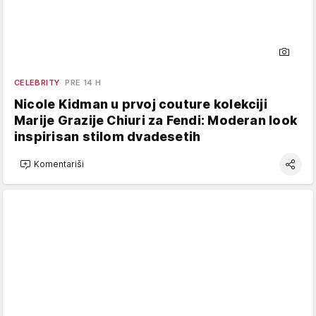
CELEBRITY
PRE 14 H
Nicole Kidman u prvoj couture kolekciji
Marije Grazije Chiuri za Fendi: Moderan look
inspirisan stilom dvadesetih
Komentariši