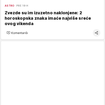
ASTRO
PRE 19 H
Zvezde su im izuzetno naklonjene: 2
horoskopska znaka imaće najviše sreće
ovog vikenda
Komentariši