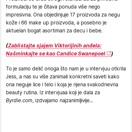
formulaciju te je čitava ponuda više nego
impresivna. Ona objedinjuje 17 proizvoda za negu
kože i 66 make up proizvoda, a posebno je
aktuelan bogat asortiman za decu i bebe.
(
Zablistajte sjajem Viktorijinih anđela:
Našminkajte se kao Candice Swanepoel
)
To je samo delić onoga što nam je u intervjuu otkrila
Jess, a nas su više zanimali konkretni saveti kako
ona neguje lice i telo i koja je njena svakodnevna
beauty rutina. Iz intervjuaa koji je dala za
Byrdie.com
, izdvajamo najzanimljivije...