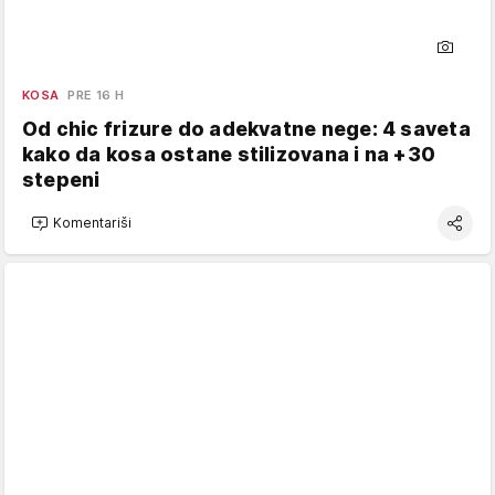
KOSA
PRE 16 H
Od chic frizure do adekvatne nege: 4 saveta
kako da kosa ostane stilizovana i na +30
stepeni
Komentariši