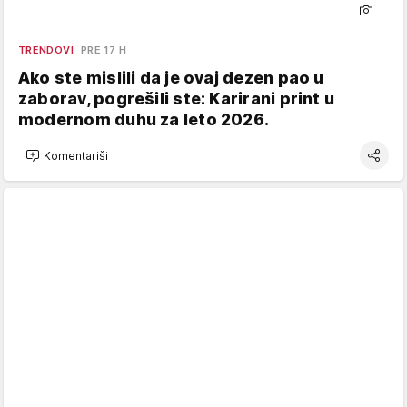
TRENDOVI
PRE 17 H
Ako ste mislili da je ovaj dezen pao u
zaborav, pogrešili ste: Karirani print u
modernom duhu za leto 2026.
Komentariši