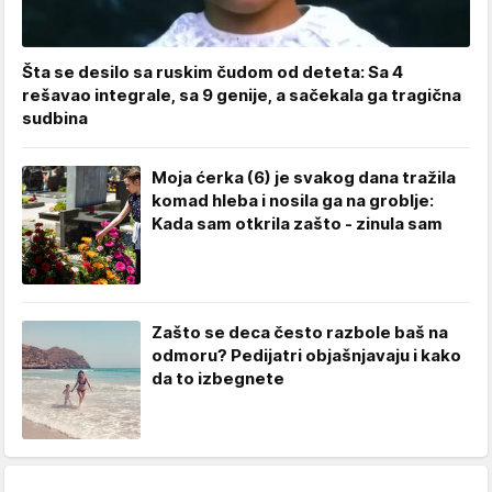
Šta se desilo sa ruskim čudom od deteta: Sa 4
rešavao integrale, sa 9 genije, a sačekala ga tragična
sudbina
Moja ćerka (6) je svakog dana tražila
komad hleba i nosila ga na groblje:
Kada sam otkrila zašto - zinula sam
Zašto se deca često razbole baš na
odmoru? Pedijatri objašnjavaju i kako
da to izbegnete