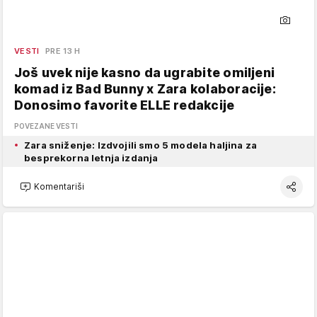
VESTI
PRE 13 H
Još uvek nije kasno da ugrabite omiljeni
komad iz Bad Bunny x Zara kolaboracije:
Donosimo favorite ELLE redakcije
POVEZANE VESTI
Zara sniženje: Izdvojili smo 5 modela haljina za
besprekorna letnja izdanja
Komentariši