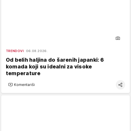
TRENDOVI
06.08.2026.
Od belih haljina do šarenih japanki: 6
komada koji su idealni za visoke
temperature
Komentariši