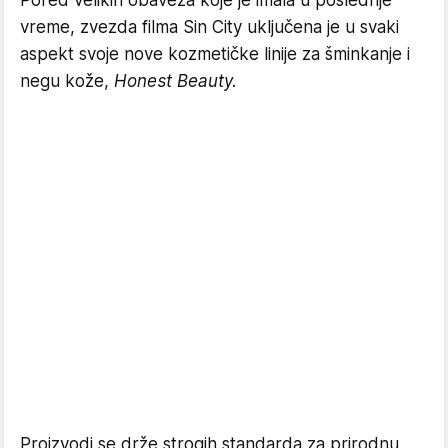
vreme, zvezda filma Sin City uključena je u svaki
aspekt svoje nove kozmetičke linije za šminkanje i
negu kože,
Honest Beauty.
Proizvodi se drže strogih standarda za prirodnu