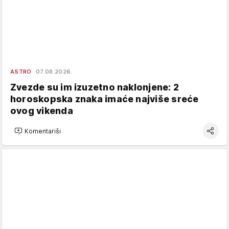
ASTRO
07.08.2026.
Zvezde su im izuzetno naklonjene: 2
horoskopska znaka imaće najviše sreće
ovog vikenda
Komentariši