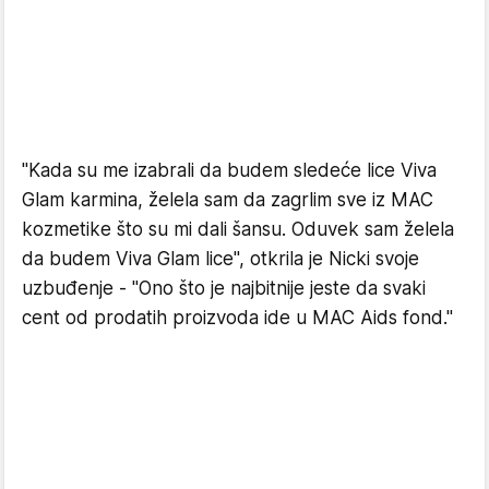
"Kada su me izabrali da budem sledeće lice Viva
Glam karmina, želela sam da zagrlim sve iz MAC
kozmetike što su mi dali šansu. Oduvek sam želela
da budem Viva Glam lice", otkrila je Nicki svoje
uzbuđenje - "Ono što je najbitnije jeste da svaki
cent od prodatih proizvoda ide u MAC Aids fond."