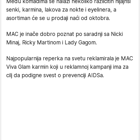
Među komadima se nalazi nekoliko različitih nijajnsi
senki, karmina, lakova za nokte i eyelinera, a
asortiman će se u prodaji naći od oktobra.
MAC je inače dobro poznat po saradnji sa Nicki
Minaj, Ricky Martinom i Lady Gagom.
Najpopularnija reperka na svetu reklamirala je MAC
Viva Glam karmin koji u reklamnoj kampanji ima za
cilj da podigne svest o prevenciji AIDSa.