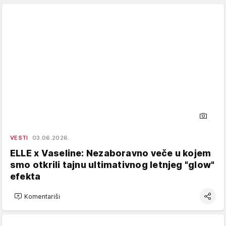
VESTI
03.06.2026.
ELLE x Vaseline: Nezaboravno veče u kojem
smo otkrili tajnu ultimativnog letnjeg "glow"
efekta
Komentariši