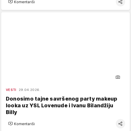
Komentariši
VESTI
29.04.2026.
Donosimo tajne savršenog party makeup
looka uz YSL Lovenude i Ivanu Bilandžiju
Billy
Komentariši