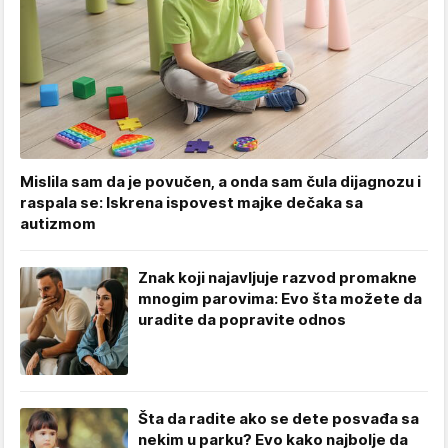
Mislila sam da je povučen, a onda sam čula dijagnozu i
raspala se: Iskrena ispovest majke dečaka sa
autizmom
Znak koji najavljuje razvod promakne
mnogim parovima: Evo šta možete da
uradite da popravite odnos
Šta da radite ako se dete posvađa sa
nekim u parku? Evo kako najbolje da