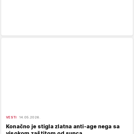
VESTI
14.05.2026.
Konačno je stigla zlatna anti-age nega sa
visokom zaštitom od sunca