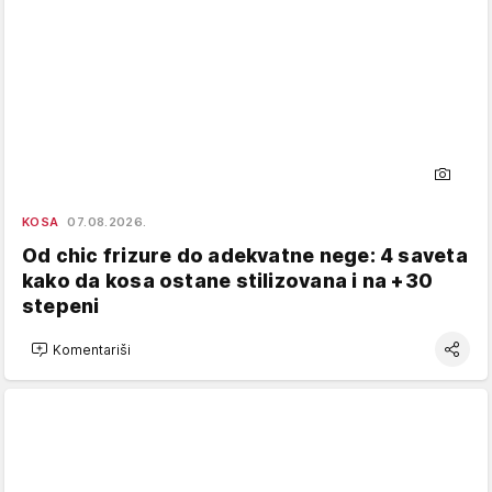
KOSA
07.08.2026.
Od chic frizure do adekvatne nege: 4 saveta
kako da kosa ostane stilizovana i na +30
stepeni
Komentariši