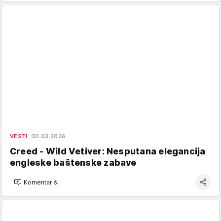
VESTI
30.03.2026.
Creed - Wild Vetiver: Nesputana elegancija
engleske baštenske zabave
Komentariši