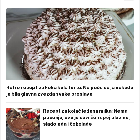
Retro recept za koka kola tortu: Ne peče se, a nekada
je bila glavna zvezda svake proslave
Recept za kolač ledena milka: Nema
pečenja, ovo je savršen spoj plazme,
sladoleda i čokolade