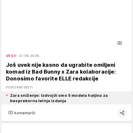
VESTI
07.08.2026.
Još uvek nije kasno da ugrabite omiljeni
komad iz Bad Bunny x Zara kolaboracije:
Donosimo favorite ELLE redakcije
POVEZANE VESTI
Zara sniženje: Izdvojili smo 5 modela haljina za
besprekorna letnja izdanja
Komentariši