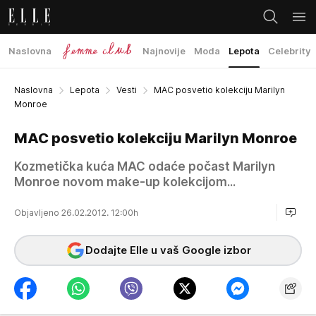
Naslovna
Najnovije
Moda
Lepota
Celebrity
Naslovna
Lepota
Vesti
MAC posvetio kolekciju Marilyn
Monroe
MAC posvetio kolekciju Marilyn Monroe
Kozmetička kuća MAC odaće počast Marilyn
Monroe novom make-up kolekcijom...
Objavljeno 26.02.2012. 12:00h
Dodajte Elle u vaš Google izbor