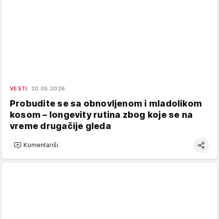
VESTI
20.05.2026.
Probudite se sa obnovljenom i mladolikom
kosom – longevity rutina zbog koje se na
vreme drugačije gleda
Komentariši