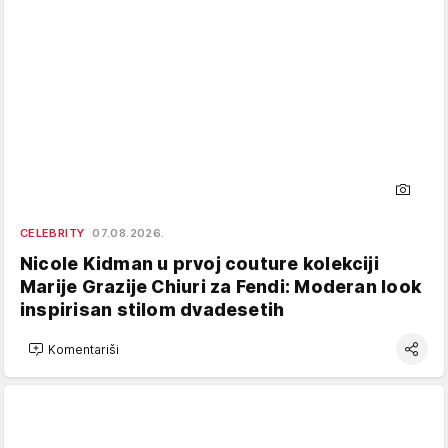
CELEBRITY
07.08.2026.
Nicole Kidman u prvoj couture kolekciji
Marije Grazije Chiuri za Fendi: Moderan look
inspirisan stilom dvadesetih
Komentariši