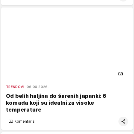
TRENDOVI
06.08.2026.
Od belih haljina do šarenih japanki: 6
komada koji su idealni za visoke
temperature
Komentariši