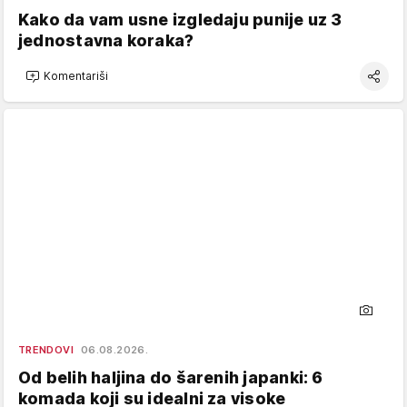
Kako da vam usne izgledaju punije uz 3
jednostavna koraka?
Komentariši
TRENDOVI
06.08.2026.
Od belih haljina do šarenih japanki: 6
komada koji su idealni za visoke