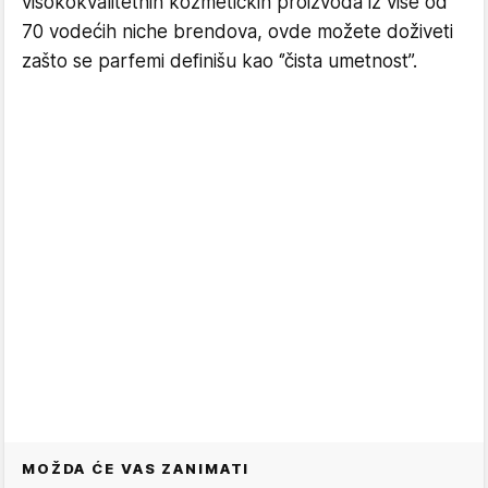
visokokvalitetnih kozmetičkih proizvoda iz više od
70 vodećih niche brendova, ovde možete doživeti
zašto se parfemi definišu kao ‘’čista umetnost’’.
MOŽDA ĆE VAS ZANIMATI