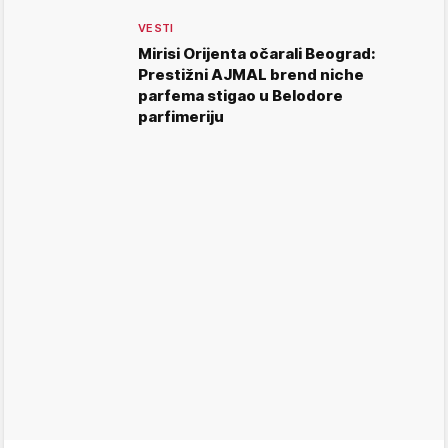
VESTI
Mirisi Orijenta očarali Beograd:
Prestižni AJMAL brend niche
parfema stigao u Belodore
parfimeriju