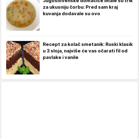
Jugoslovenske domaćice imale su trik
za ukusniju čorbu: Pred sam kraj
kuvanja dodavale su ovo
Recept za kolač smetanik: Ruski klasik
u 3 sloja, najviše će vas očarati fil od
pavlake i vanile