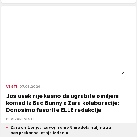
VESTI
07.08.2026.
Još uvek nije kasno da ugrabite omiljeni
komad iz Bad Bunny x Zara kolaboracije:
Donosimo favorite ELLE redakcije
POVEZANE VESTI
Zara sniženje: Izdvojili smo 5 modela haljina za
besprekorna letnja izdanja