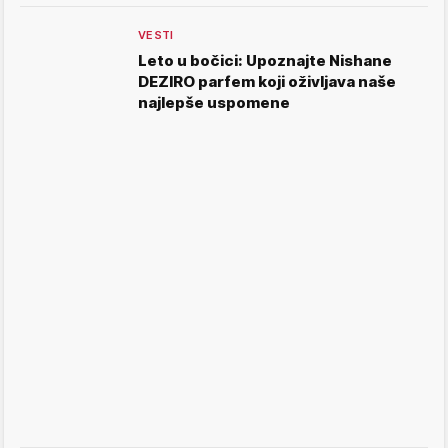
VESTI
Leto u bočici: Upoznajte Nishane
DEZIRO parfem koji oživljava naše
najlepše uspomene