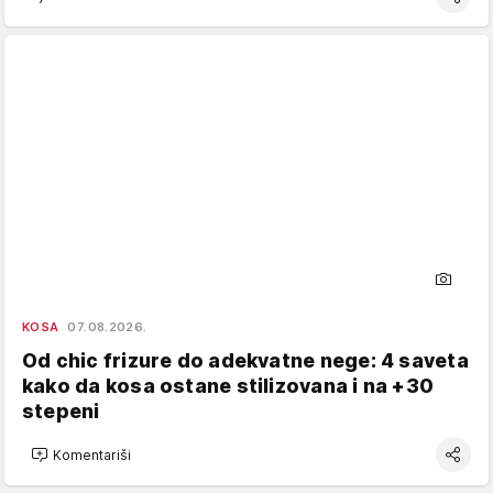
KOSA
07.08.2026.
Od chic frizure do adekvatne nege: 4 saveta
kako da kosa ostane stilizovana i na +30
stepeni
Komentariši