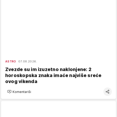
ASTRO
07.08.2026.
Zvezde su im izuzetno naklonjene: 2
horoskopska znaka imaće najviše sreće
ovog vikenda
Komentariši