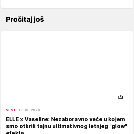
Pročitaj još
VESTI
03.06.2026.
ELLE x Vaseline: Nezaboravno veče u kojem
smo otkrili tajnu ultimativnog letnjeg "glow"
efekta