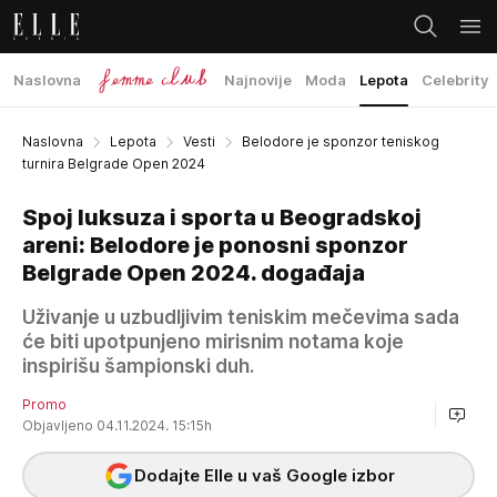
Naslovna
Najnovije
Moda
Lepota
Celebrity
Naslovna
Lepota
Vesti
Belodore je sponzor teniskog
turnira Belgrade Open 2024
Spoj luksuza i sporta u Beogradskoj
areni: Belodore je ponosni sponzor
Belgrade Open 2024. događaja
Uživanje u uzbudljivim teniskim mečevima sada
će biti upotpunjeno mirisnim notama koje
inspirišu šampionski duh.
Promo
Objavljeno 04.11.2024. 15:15h
Dodajte Elle u vaš Google izbor