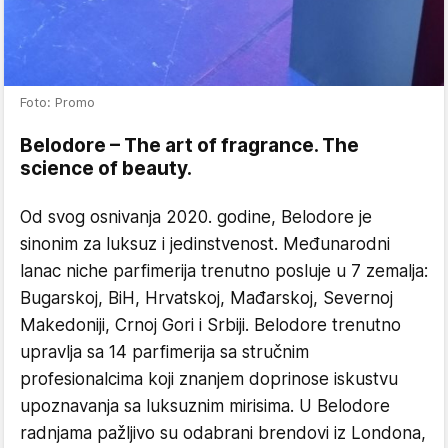
Foto: Promo
Belodore – The art of fragrance. The
science of beauty.
Od svog osnivanja 2020. godine, Belodore je
sinonim za luksuz i jedinstvenost. Međunarodni
lanac niche parfimerija trenutno posluje u 7 zemalja:
Bugarskoj, BiH, Hrvatskoj, Mađarskoj, Severnoj
Makedoniji, Crnoj Gori i Srbiji. Belodore trenutno
upravlja sa 14 parfimerija sa stručnim
profesionalcima koji znanjem doprinose iskustvu
upoznavanja sa luksuznim mirisima. U Belodore
radnjama pažljivo su odabrani brendovi iz Londona,