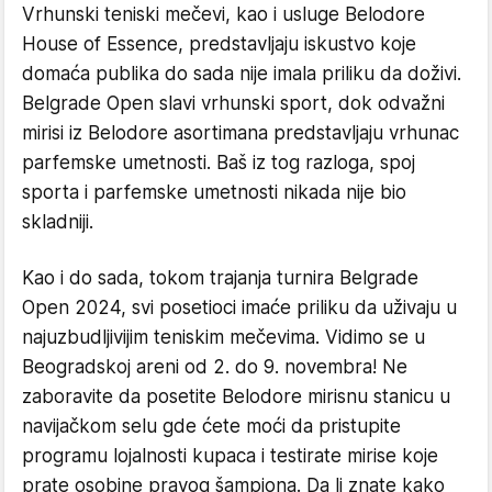
Vrhunski teniski mečevi, kao i usluge Belodore
House of Essence, predstavljaju iskustvo koje
domaća publika do sada nije imala priliku da doživi.
Belgrade Open slavi vrhunski sport, dok odvažni
mirisi iz Belodore asortimana predstavljaju vrhunac
parfemske umetnosti. Baš iz tog razloga, spoj
sporta i parfemske umetnosti nikada nije bio
skladniji.
Kao i do sada, tokom trajanja turnira Belgrade
Open 2024, svi posetioci imaće priliku da uživaju u
najuzbudljivijim teniskim mečevima. Vidimo se u
Beogradskoj areni od 2. do 9. novembra! Ne
zaboravite da posetite Belodore mirisnu stanicu u
navijačkom selu gde ćete moći da pristupite
programu lojalnosti kupaca i testirate mirise koje
prate osobine pravog šampiona. Da li znate kako