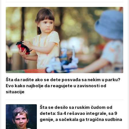
Šta da radite ako se dete posvađa sa nekim u parku?
Evo kako najbolje da reagujete u zavisnosti od
situacije
Šta se desilo sa ruskim čudom od
deteta: Sa 4 rešavao integrale, sa 9
genije, a sačekala ga tragična sudbina