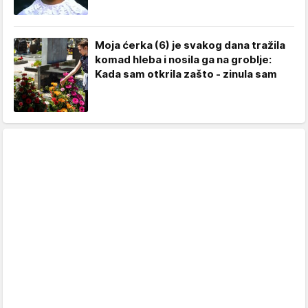
Moja ćerka (6) je svakog dana tražila
komad hleba i nosila ga na groblje:
Kada sam otkrila zašto - zinula sam