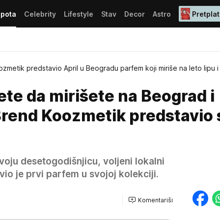
epota
Celebrity
Lifestyle
Stav
Decor
Astro
Pretplat
zmetik predstavio April u Beogradu parfem koji miriše na leto lipu i
te da mirišete na Beograd i
Brend Koozmetik predstavio 
oju desetogodišnjicu, voljeni lokalni
o je prvi parfem u svojoj kolekciji.
Komentariši