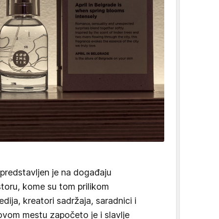
predstavljen je na događaju
oru, kome su tom prilikom
dija, kreatori sadržaja, saradnici i
 ovom mestu započeto je i slavlje