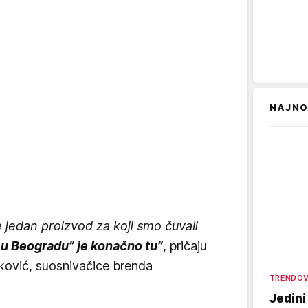
NAJNO
 jedan proizvod za koji smo čuvali
l u Beogradu” je konačno tu”
, pričaju
ković, suosnivačice brenda
TRENDOV
Jedini