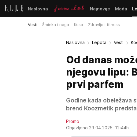
Naslovna
Najnovije
Moda
L
Vesti
Šminka i nega
Kosa
Zdravlje i fitness
Naslovna
Lepota
Vesti
Koo
Od danas može
njegovu lipu: 
prvi parfem
Godine kada obeležava sv
brend Koozmetik predstavi
Promo
Objavljeno 29.04.2025. 12:44h