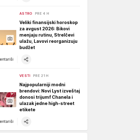
ASTRO
PRE 4 H
Veliki finansijski horoskop
za avgust 2026: Bikovi
menjaju rutinu, Strelčevi
ulažu, Lavovi reorganizuju
budžet
ntariši
VESTI
PRE 21 H
Najpopularniji modni
brendovi: Novi Lyst izveštaj
donosi trijumf Chanela i
ulazak jedne high-street
etikete
ntariši