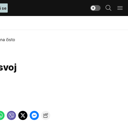
i se
 na čisto
svoj