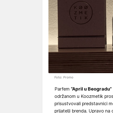
Foto: Promo
Parfem
“April u Beogradu”
održanom u Koozmetik prost
prisustvovali predstavnici me
prijatelji brenda. Upravo na