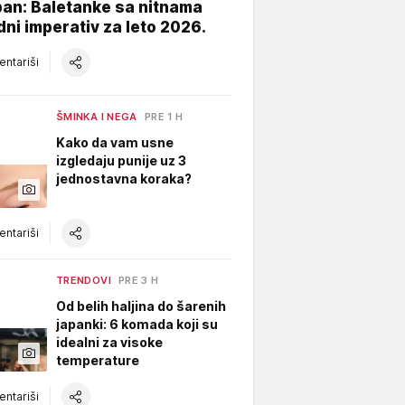
an: Baletanke sa nitnama
ni imperativ za leto 2026.
ntariši
ŠMINKA I NEGA
PRE 1 H
Kako da vam usne
izgledaju punije uz 3
jednostavna koraka?
ntariši
TRENDOVI
PRE 3 H
Od belih haljina do šarenih
japanki: 6 komada koji su
idealni za visoke
temperature
ntariši