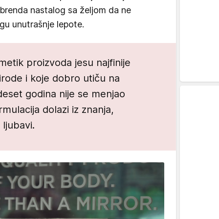
brenda nastalog sa željom da ne
gu unutrašnje lepote.
metik proizvoda jesu najfinije
rirode i koje dobro utiču na
 deset godina nije se menjao
mulacija dolazi iz znanja,
ljubavi.