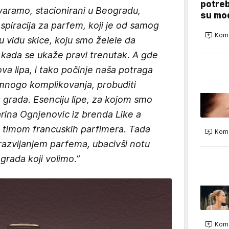
potreb
tvaramo, stacionirani u Beogradu,
su mod
spiracija za parfem, koji je od samog
Kome
 vidu skice, koju smo želele da
 kada se ukaže pravi trenutak. A gde
ova lipa, i tako počinje naša potraga
mnogo komplikovanja, probuditi
grada. Esenciju lipe, za kojom smo
Marina Ognjenovic iz brenda Like a
 timom francuskih parfimera. Tada
Kome
azvijanjem parfema, ubacivši notu
 grada koji volimo.”
Kome