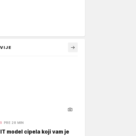
VIJE
I
PRE 28 MIN
 IT model cipela koji vam je