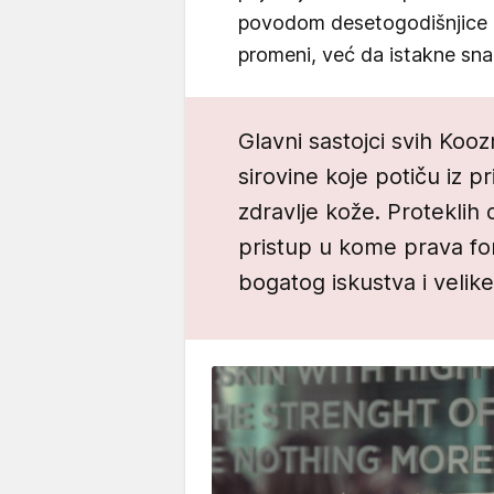
povodom desetogodišnjice 
promeni, već da istakne sna
Glavni sastojci svih Kooz
sirovine koje potiču iz p
zdravlje kože. Proteklih
pristup u kome prava for
bogatog iskustva i velike 