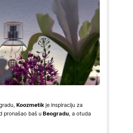
gradu,
Koozmetik
je inspiraciju za
d pronašao baš u
Beogradu
, a otuda