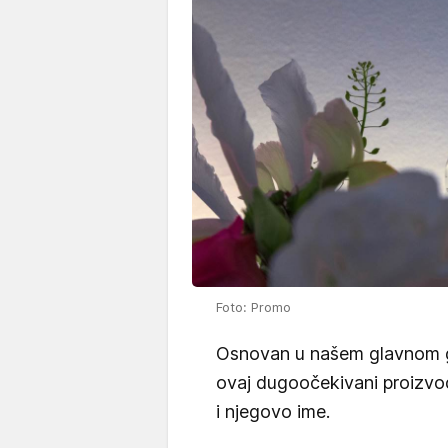
Foto: Promo
Osnovan u našem glavnom 
ovaj dugoočekivani proizvo
i njegovo ime.