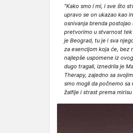
“Kako smo i mi, i sve što s
upravo se on ukazao kao in
osnivanja brenda postojao u
pretvorimo u stvarnost tek
je Beograd, tu je i sva njeg
za esencijom koja će, bez 
najlepše uspomene iz ovog 
dugo tragali, iznedrila je 
Therapy, zajedno sa svojim
smo mogli da počnemo sa r
žalfije i strast prema mirisu