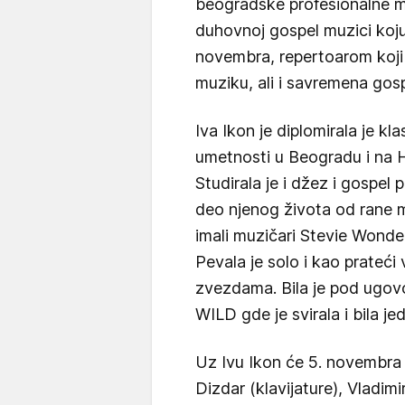
beogradske profesionalne mu
duhovnoj gospel muzici koju
novembra, repertoarom koji 
muziku, ali i savremena gosp
Iva Ikon je diplomirala je kl
umetnosti u Beogradu i na 
Studirala je i džez i gospel 
deo njenog života od rane ml
imali muzičari Stevie Wonde
Pevala je solo i kao prateć
zvezdama. Bila je pod ugov
WILD gde je svirala i bila jed
Uz Ivu Ikon će 5. novembra 
Dizdar (klavijature), Vladim