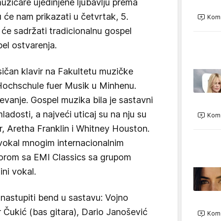
zičare ujedinjene ljubavlju prema
 će nam prikazati u četvrtak, 5.
Kome
će sadržati tradicionalnu gospel
el ostvarenja.
asičan klavir na Fakultetu muzičke
Hochschule fuer Musik u Minhenu.
pevanje. Gospel muzika bila je sastavni
adosti, a najveći uticaj su na nju su
Kome
r, Aretha Franklin i Whitney Houston.
i vokal mnogim internacionalnim
orom sa EMI Classics sa grupom
ini vokal.
nastupiti bend u sastavu: Vojno
ir Čukić (bas gitara), Dario Janošević
Kome