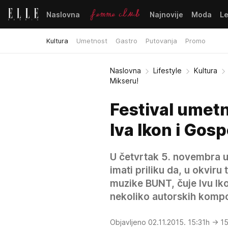
Naslovna
Najnovije
Moda
L
Kultura
Umetnost
Gastro
Putovanja
Promo
Naslovna
Lifestyle
Kultura
Mikseru!
Festival umet
Iva Ikon i Gosp
U četvrtak 5. novembra u
imati priliku da, u okviru
muzike BUNT, čuje Ivu Ikon
nekoliko autorskih kompoz
Objavljeno 02.11.2015. 15:31h
→ 15