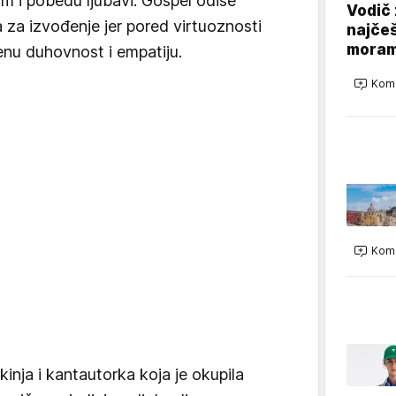
om i pobedu ljubavi. Gospel odiše
Vodič 
 za izvođenje jer pored virtuoznosti
najčeš
moram
enu duhovnost i empatiju.
Kome
Kome
tkinja i kantautorka koja je okupila