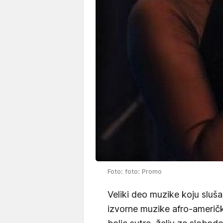
Foto: foto: Promo
Veliki deo muzike koju sluš
izvorne muzike afro-američk