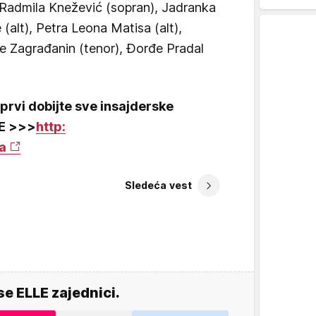
e Radmila Knežević (sopran), Jadranka
(alt), Petra Leona Matisa (alt),
je Zagrađanin (tenor), Đorđe Pradal
 prvi dobijte sve insajderske
LE >>>
http:
a
Sledeća vest
se ELLE zajednici.