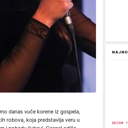
NAJNO
amo danas vuče korene iz gospela,
ih robova, koja predstavlja veru u
DECOR
P