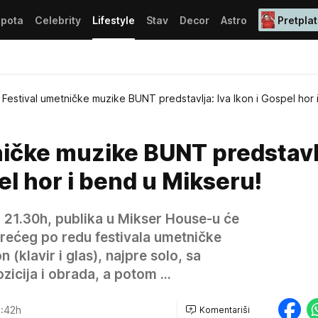
epota
Celebrity
Lifestyle
Stav
Decor
Astro
Pretplat
Festival umetničke muzike BUNT predstavlja: Iva Ikon i Gospel hor 
ničke muzike BUNT predstavl
el hor i bend u Mikseru!
 21.30h, publika u Mikser House-u će
 trećeg po redu festivala umetničke
 (klavir i glas), najpre solo, sa
icija i obrada, a potom ...
:42h
Komentariši