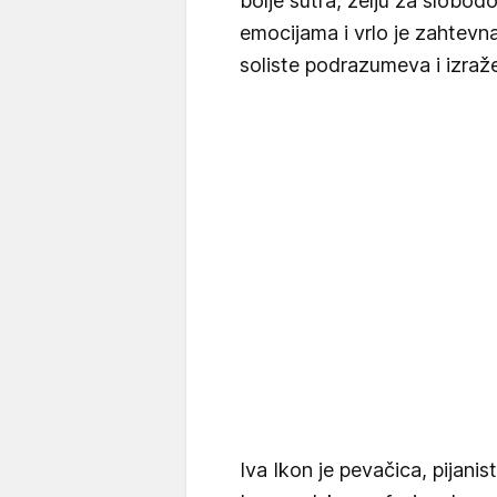
bolje sutra, želju za slobod
emocijama i vrlo je zahtevna
soliste podrazumeva i izraž
Iva Ikon je pevačica, pijanis