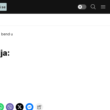
i se
i bend u
ja: