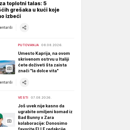
za toplotni talas: 5
ćih grešaka u kući koje
o izbeći
ntariši
PUTOVANJA
08.08.2026.
Umesto Kaprija, na ovom
skrivenom ostrvu u Italiji
ćete doživeti šta zaista
znači "la dolce vita"
ntariši
VESTI
07.08.2026.
Još uvek nije kasno da
ugrabite omiljeni komad iz
Bad Bunny x Zara
kolaboracije: Donosimo
favorite ELLE redakcije