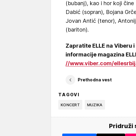
(bubanj), kao i hor koji čin
Dabić (sopran), Bojana Grče 
Jovan Antić (tenor), Antoni
(bariton).
Zapratite ELLE na Viberu i
informacije magazina EL
//www.viber.com/ellesrbij
Prethodna vest
TAGOVI
KONCERT
MUZIKA
Pridruži 