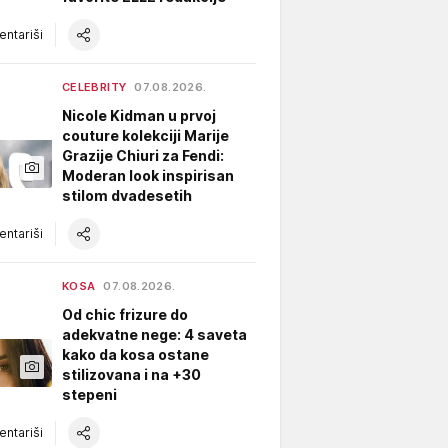
ntariši
CELEBRITY
07.08.2026.
Nicole Kidman u prvoj
couture kolekciji Marije
Grazije Chiuri za Fendi:
Moderan look inspirisan
stilom dvadesetih
ntariši
KOSA
07.08.2026.
Od chic frizure do
adekvatne nege: 4 saveta
kako da kosa ostane
stilizovana i na +30
stepeni
ntariši